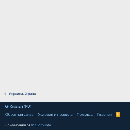
Украина, 2 фаза
Russian (RU)
Обратная связь
Условия и правила
Помощь
Главная
Локализация от
XenForo.Info