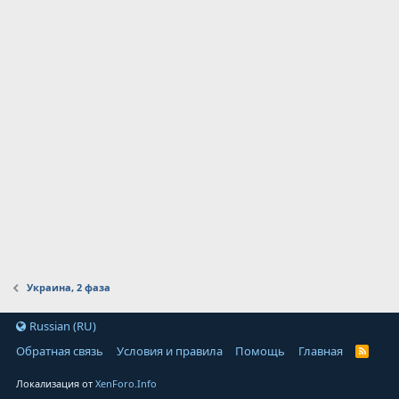
Украина, 2 фаза
Russian (RU)
Обратная связь
Условия и правила
Помощь
Главная
Локализация от
XenForo.Info