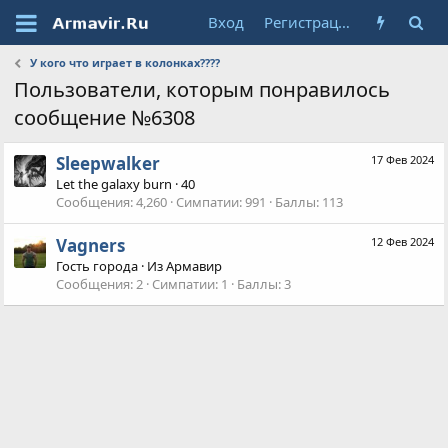
Вход
Регистрация
У кого что играет в колонках????
Пользователи, которым понравилось
сообщение №6308
Sleepwalker
17 Фев 2024
Let the galaxy burn
·
40
Сообщения
4,260
Симпатии
991
Баллы
113
Vagners
12 Фев 2024
Гость города
·
Из
Армавир
Сообщения
2
Симпатии
1
Баллы
3