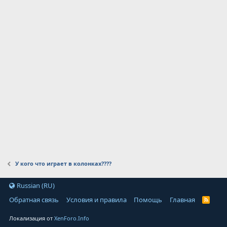
У кого что играет в колонках????
Russian (RU)
Обратная связь
Условия и правила
Помощь
Главная
Локализация от
XenForo.Info