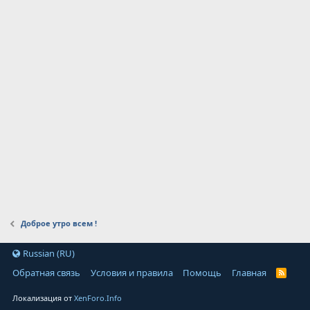
Доброе утро всем !
Russian (RU)
Обратная связь
Условия и правила
Помощь
Главная
Локализация от
XenForo.Info