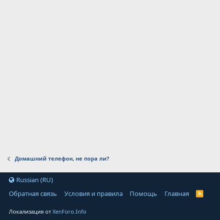
Домашний телефон, не пора ли?
Russian (RU)
Обратная связь
Условия и правила
Помощь
Главная
Локализация от
XenForo.Info