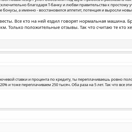
 исключительно благодаря Т-банку и любви правительства к простому 
е бонусы, а именно - восстановился аппетит, потенция и выросли новы
весты. Все кто на ней ездил говорят нормальная машина. Бр
 км. Только положительные отзывы. Так что считаю те кто хе
ключевой ставки и процента по кредиту, ты переплачиваешь ровно пол
 20% и тоже переплачиваем 250 тысяч. Оба раза на 5 лет. Так что все эт