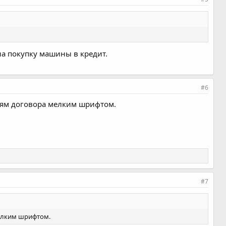
на покупку машины в кредит.
#6
виям договора мелким шрифтом.
#7
мелким шрифтом.