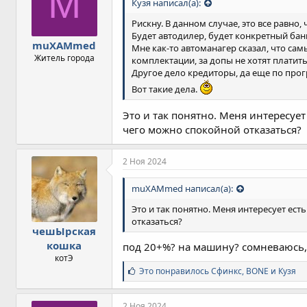
M
Кузя написал(а):
и
и
Рискну. В данном случае, это все равно
:
Будет автодилер, будет конкретный банк,
muXAMmed
Мне как-то автоманагер сказал, что са
Житель города
комплектации, за допы не хотят платить,
Другое дело кредиторы, да еще по про
Вот такие дела.
Это и так понятно. Меня интересует
чего можно спокойной отказаться?
2 Ноя 2024
muXAMmed написал(а):
Это и так понятно. Меня интересует ест
отказаться?
чешЫрская
кошка
под 20+%? на машину? сомневаюсь, ч
котЭ
С
Это понравилось
Сфинкс
,
BONE
и
Кузя
и
м
п
2 Ноя 2024