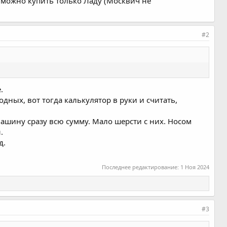
 можно купить только Ладу (Москвич не
#2
.
одных, вот тогда калькулятор в руки и считать,
машину сразу всю сумму. Мало шерсти с них. Носом
.
д.
Последнее редактирование:
1 Ноя 2024
#3