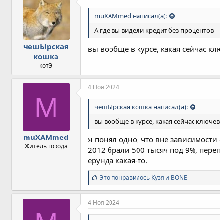
а
т
muXAMmed написал(а):
и
и
А где вы видели кредит без процентов
:
чешЫрская
вы вообще в курсе, какая сейчас к
кошка
котЭ
4 Ноя 2024
M
чешЫрская кошка написал(а):
вы вообще в курсе, какая сейчас ключе
muXAMmed
Я понял одно, что вне зависимости
Житель города
2012 брали 500 тысяч под 9%, переп
ерунда какая-то.
С
Это понравилось
Кузя
и
BONE
и
м
п
4 Ноя 2024
а
т