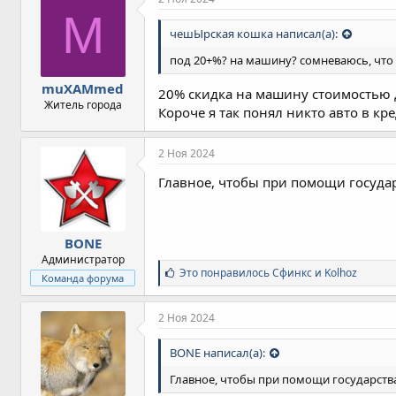
а
M
т
чешЫрская кошка написал(а):
и
и
под 20+%? на машину? сомневаюсь, что из
:
muXAMmed
20% скидка на машину стоимостью д
Житель города
Короче я так понял никто авто в кре
2 Ноя 2024
Главное, чтобы при помощи государ
BONE
Администратор
С
Это понравилось
Сфинкс
и
Kolhoz
Команда форума
и
м
п
2 Ноя 2024
а
т
BONE написал(а):
и
и
Главное, чтобы при помощи государства
: