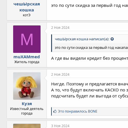
чешЫрская
это по сути скидка за первый год 
кошка
котЭ
2 Ноя 2024
M
чешЫрская кошка написал(а):
это по сути скидка за первый год накап
muXAMmed
А где вы видели кредит без процен
Житель города
2 Ноя 2024
Нигде. Поэтому и предлагается вна
А то, что будут включать КАСКО по 
подсчитать будет ли выгода от субс
Кузя
Известный деятель
С
Это понравилось
BONE
города
и
м
п
3 Ноя 2024