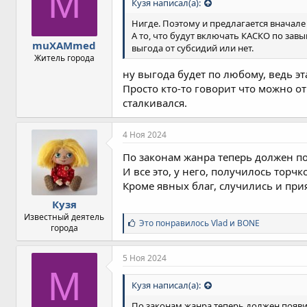
M
Кузя написал(а):
и
и
Нигде. Поэтому и предлагается вначал
:
А то, что будут включать КАСКО по завы
muXAMmed
выгода от субсидий или нет.
Житель города
ну выгода будет по любому, ведь эт
Просто кто-то говорит что можно от 
сталкивался.
4 Ноя 2024
По законам жанра теперь должен по
И все это, у него, получилось тор
Кроме явных благ, случились и при
Кузя
Известный деятель
С
Это понравилось
Vlad
и
BONE
города
и
м
п
5 Ноя 2024
а
M
т
Кузя написал(а):
и
и
По законам жанра теперь должен появит