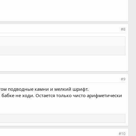
#8
#9
отом подводные камни и мелкий шрифт.
к бабке не ходи. Остается только чисто арифметически
#10