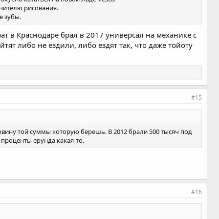
учителю рисования.
е зубы.
ат в Краснодаре брал в 2017 универсал на механике с
йтят либо не ездили, либо ездят так, что даже тойоту
#15
овину той суммы которую берешь. В 2012 брали 500 тысяч под
и проценты ерунда какая-то.
#16