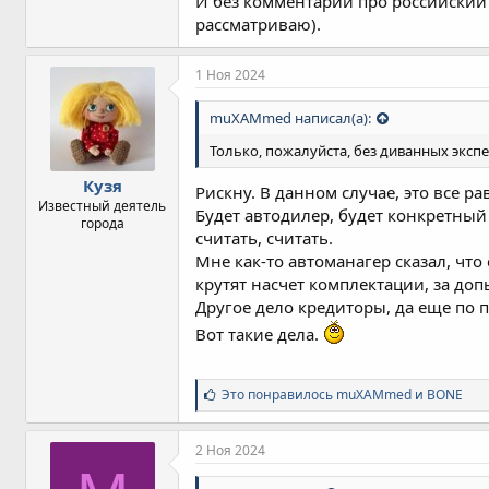
И без комментарий про российский
рассматриваю).
1 Ноя 2024
muXAMmed написал(а):
Только, пожалуйста, без диванных экспер
Кузя
Рискну. В данном случае, это все р
Известный деятель
Будет автодилер, будет конкретный 
города
считать, считать.
Мне как-то автоманагер сказал, чт
крутят насчет комплектации, за допы
Другое дело кредиторы, да еще по 
Вот такие дела.
С
Это понравилось
muXAMmed
и
BONE
и
м
п
2 Ноя 2024
а
т