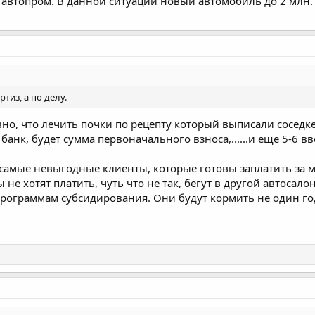
 автопром. В данной ситуации новый автомобиль до 2 млн.
тиз, а по делу.
авно, что лечить почки по рецепту который выписали соседке
банк, будет сумма первоначального взноса,......и еще 5-6 вв
о самые невыгодные клиенты, которые готовы заплатить за 
 не хотят платить, чуть что не так, бегут в другой автосалон
программам субсидирования. Они будут кормить не один го