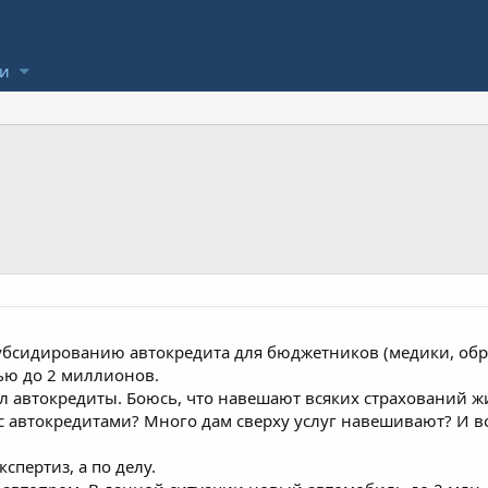
ли
субсидированию автокредита для бюджетников (медики, обра
ью до 2 миллионов.
ал автокредиты. Боюсь, что навешают всяких страхований 
я с автокредитами? Много дам сверху услуг навешивают? И
спертиз, а по делу.