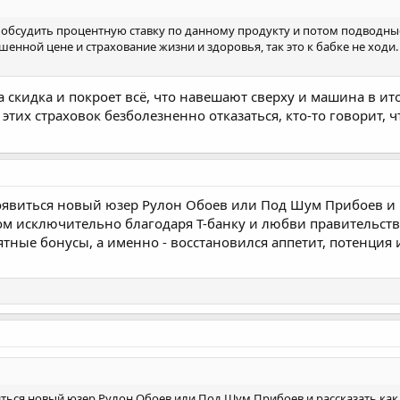
е обсудить процентную ставку по данному продукту и потом подводны
шенной цене и страхование жизни и здоровья, так это к бабке не ходи
а скидка и покроет всё, что навешают сверху и машина в ито
этих страховок безболезненно отказаться, кто-то говорит, ч
явиться новый юзер Рулон Обоев или Под Шум Прибоев и рас
чком исключительно благодаря Т-банку и любви правительст
ятные бонусы, а именно - восстановился аппетит, потенция
ься новый юзер Рулон Обоев или Под Шум Прибоев и рассказать как о