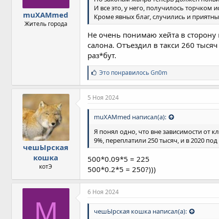
:
И все это, у него, получилось торчком
muXAMmed
Кроме явных благ, случились и приятны
Житель города
Не очень понимаю хейта в сторону 
салона. Отъездил в такси 260 тысяч
раз*бут.
С
Это понравилось
Gn0m
и
м
п
5 Ноя 2024
а
т
muXAMmed написал(а):
и
и
Я понял одно, что вне зависимости от 
:
9%, переплатили 250 тысяч, и в 2020 под
чешЫрская
кошка
500*0.09*5 = 225
котЭ
500*0.2*5 = 250?)))
6 Ноя 2024
M
чешЫрская кошка написал(а):