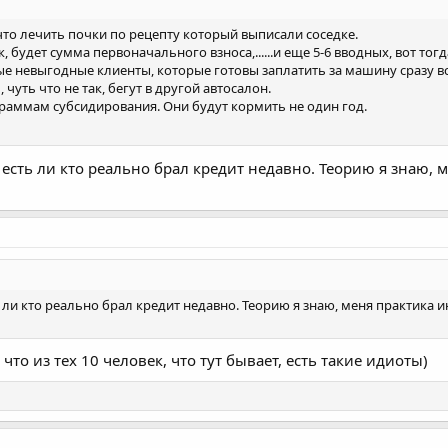
, что лечить почки по рецепту который выписали соседке.
 будет сумма первоначального взноса,......и еще 5-6 вводных, вот тогда
мые невыгодные клиенты, которые готовы заплатить за машину сразу в
 чуть что не так, бегут в другой автосалон.
граммам субсидирования. Они будут кормить не один год.
 есть ли кто реально брал кредит недавно. Теорию я знаю, м
ь ли кто реально брал кредит недавно. Теорию я знаю, меня практика 
то из тех 10 человек, что тут бывает, есть такие идиоты)