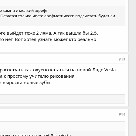
е камни и мелкий шрифт.
. Остается только чисто арифметически подсчитать будет ли
ге выйдет теже 2 ляма. А так вышла бы 2,5.
то нет. Вот хотел узнать может кто реально
#13
сказать как охуено кататься на новой Ладе Vesta.
ва к простому учителю рисования.
 и выросли новые зубы.
#14
хуено кататься на новой Ладе Vesta.