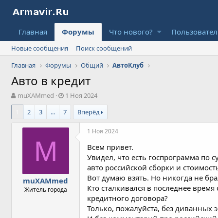
Главная
Форумы
Что нового?
Пользовате
Новые сообщения
Поиск сообщений
Главная
Форумы
Общий
АвтоКлуб
Авто в кредит
А
Д
muXAMmed
1 Ноя 2024
в
а
1
2
3
...
7
Вперёд
т
т
о
а
р
н
1 Ноя 2024
т
а
M
Всем привет.
е
ч
м
а
Увидел, что есть госпрограмма по 
ы
л
авто российской сборки и стоимост
а
Вот думаю взять. Но никогда не бр
muXAMmed
Кто сталкивался в последнее врем
Житель города
кредитного договора?
Только, пожалуйста, без диванных эк