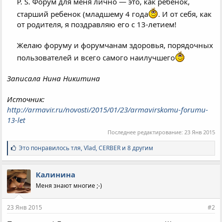
P. S. Форум для меня лично — это, как ребенок,
старший ребенок (младшему 4 года
. И от себя, как
от родителя, я поздравляю его с 13-летием!
Желаю форуму и форумчанам здоровья, порядочных
пользователей и всего самого наилучшего
Записала Нина Никитина
Источник:
http://armavir.ru/novosti/2015/01/23/armavirskomu-forumu-
13-let
Последнее редактирование:
23 Янв 2015
С
Это понравилось
тля
,
Vlad
,
CERBER и 8 другим
и
м
п
Калинина
а
Меня знают многие ;-)
т
и
и
23 Янв 2015
#2
: