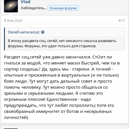
Vlad
а
Наблюдатель...
Команда форума
т
и
и
8 Янв 2020
#17
:
Diesell написал(а):
В эпоху расцвета соц. сетей, нет никакого смысла развивать
форумы. Форумы, это удел только для стариков.
Расцвет соц.сетей уже давно закончился. СтОит ли
гнаться за модой, что меняет маски быстрей, чем ты в
сортир сходишь? Да, здесь мы - старики. А точней -
опытные и прожжённые в виртуальных (и не только)
боях люди. Тут могут дать дельный совет и просто
помочь человеку. Тут можно просто общаться со
зрелыми и серьёзными людьми. Я считаю это
огромным плюсом! Единственное - надо
предупреждать, что тут любят потроллить) Хотя это
своеобразный иммунитет от ботов и несерьёзных
личностей)