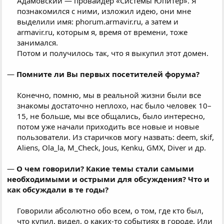
Адамовский — провайдер «Системы Юпитер». Я
познакомился с ними, изложил идею, они мне
выделили имя: phorum.armavir.ru, а затем и
armavir.ru, которым я, время от времени, тоже
занимался.
Потом и получилось так, что я выкупил этот домен.​
—
Помните ли Вы первых посетителей форума?
Конечно, помню, мы в реальной жизни были все
знакомы достаточно неплохо, нас было человек 10–
15, не больше, мы все общались, было интересно,
потом уже начали приходить все новые и новые
пользователи. Из старичков могу назвать: deem, skif,
Aliens, Ola_la, M_Check, Jous, Kenku, GMX, Diver и др.​
—
О чем говорили? Какие темы стали самыми
необходимыми и острыми для обсуждения? Что и
как обсуждали в те годы?
Говорили абсолютно обо всем, о том, где кто был,
что купил, видел, о каких-то событиях в городе. Или