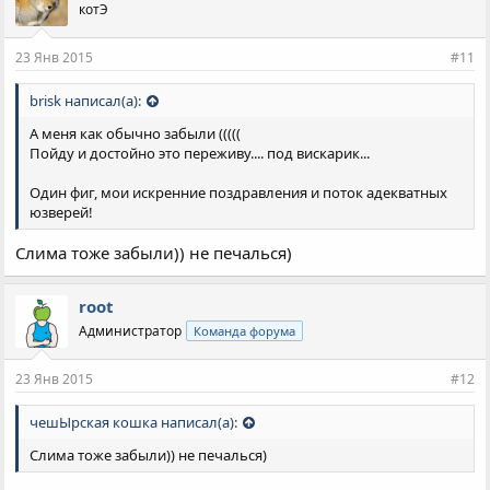
котЭ
23 Янв 2015
#11
brisk написал(а):
А меня как обычно забыли (((((
Пойду и достойно это переживу.... под вискарик...
Один фиг, мои искренние поздравления и поток адекватных
юзверей!
Слима тоже забыли)) не печалься)
root
Администратор
Команда форума
23 Янв 2015
#12
чешЫрская кошка написал(а):
Слима тоже забыли)) не печалься)