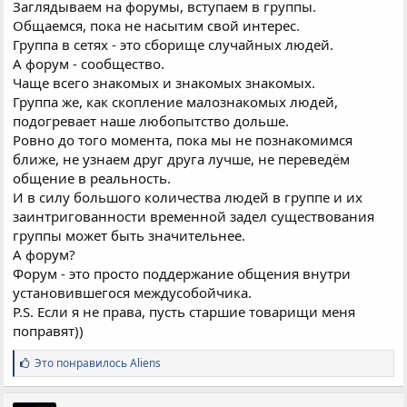
Заглядываем на форумы, вступаем в группы.
Общаемся, пока не насытим свой интерес.
Группа в сетях - это сборище случайных людей.
А форум - сообщество.
Чаще всего знакомых и знакомых знакомых.
Группа же, как скопление малознакомых людей,
подогревает наше любопытство дольше.
Ровно до того момента, пока мы не познакомимся
ближе, не узнаем друг друга лучше, не переведём
общение в реальность.
И в силу большого количества людей в группе и их
заинтригованности временной задел существования
группы может быть значительнее.
А форум?
Форум - это просто поддержание общения внутри
установившегося междусобойчика.
P.S. Если я не права, пусть старшие товарищи меня
поправят))
С
Это понравилось
Aliens
и
м
п