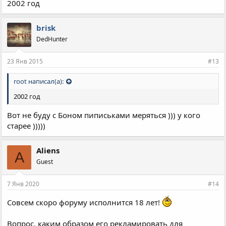
2002 год
brisk
DedHunter
23 Янв 2015
#13
root написал(а):
2002 год
Вот не буду с Боном пиписьками меряться ))) у кого
старее )))))
Aliens
A
Guest
7 Янв 2020
#14
Совсем скоро форуму исполнится 18 лет!
Вопрос, каким образом его рекламировать для