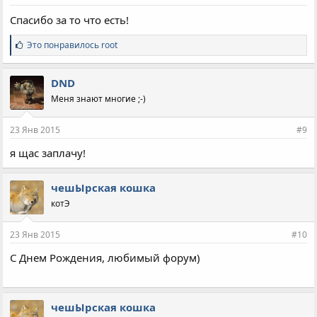
:
Спасибо за то что есть!
С
Это понравилось
root
и
м
п
DND
а
Меня знают многие ;-)
т
и
и
23 Янв 2015
#9
:
я щас заплачу!
чешЫрская кошка
котЭ
23 Янв 2015
#10
С Днем Рождения, любимый форум)
чешЫрская кошка