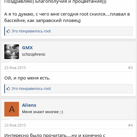
Поздравляю) Благополучия и процветания)))
А я то думаю, с чего мне сегодня root снился....плавал в
бассейне, как заправский пловец)
С
Это понравилось
root
и
м
п
GMX
а
schizophrenic
т
и
и
23 Янв 2015
#3
:
Ой, и про меня есть.
С
Это понравилось
root
и
м
п
Aliens
A
а
Меня знают многие ;-)
т
и
и
23 Янв 2015
#4
:
Интересно было прочитать....ну и конечно с