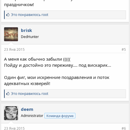
праздничком!
С
Это понравилось
root
и
м
п
brisk
а
DedHunter
т
и
и
23 Янв 2015
#5
:
А меня как обычно забыли (((((
Пойду и достойно это переживу.... под вискарик...
Один фиг, мои искренние поздравления и поток
адекватных юзверей!
С
Это понравилось
root
и
м
п
deem
а
Administrator
Команда форума
т
и
и
23 Янв 2015
#6