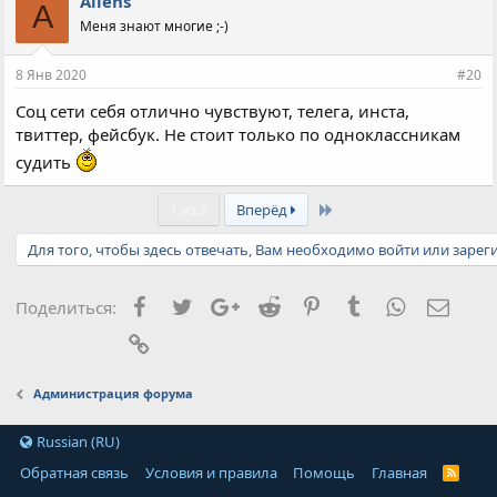
Aliens
A
Меня знают многие ;-)
8 Янв 2020
#20
Соц сети себя отлично чувствуют, телега, инста,
твиттер, фейсбук. Не стоит только по одноклассникам
судить
Last
1 из 2
Вперёд
Для того, чтобы здесь отвечать, Вам необходимо войти или зарег
Facebook
Twitter
Google+
Reddit
Pinterest
Tumblr
WhatsApp
Элект
Поделиться:
Ссылка
Администрация форума
Russian (RU)
Обратная связь
Условия и правила
Помощь
Главная