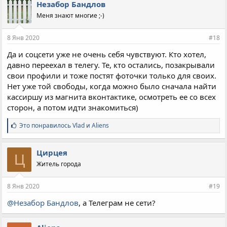
Незабор Бандлов
Меня знают многие ;-)
8 Янв 2020
#18
Да и соцсети уже не очень себя чувствуют. Кто хотел,
давно переехал в телегу. Те, кто остались, позакрывали
свои профили и тоже постят фоточки только для своих.
Нет уже той свободы, когда можно было сначала найти
кассиршу из магнита вконтактике, осмотреть ее со всех
сторон, а потом идти знакомиться)
С
Это понравилось
Vlad
и
Aliens
и
м
п
Цирцея
Ц
а
Житель города
т
и
и
8 Янв 2020
#19
:
@Незабор Бандлов
, а Телеграм не сети?