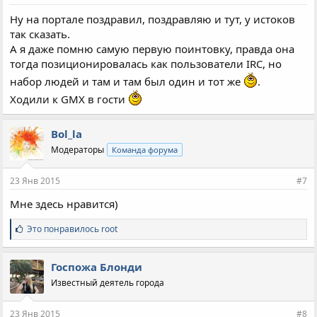
:
Ну на портале поздравил, поздравляю и тут, у истоков
так сказать.
А я даже помню самую первую поинтовку, правда она
тогда позиционировалась как пользователи IRC, но
набор людей и там и там был один и тот же
.
Ходили к GMX в гости
Bol_la
Модераторы
Команда форума
23 Янв 2015
#7
Мне здесь нравится)
С
Это понравилось
root
и
м
п
Госпожа Блонди
а
Известный деятель города
т
и
и
23 Янв 2015
#8