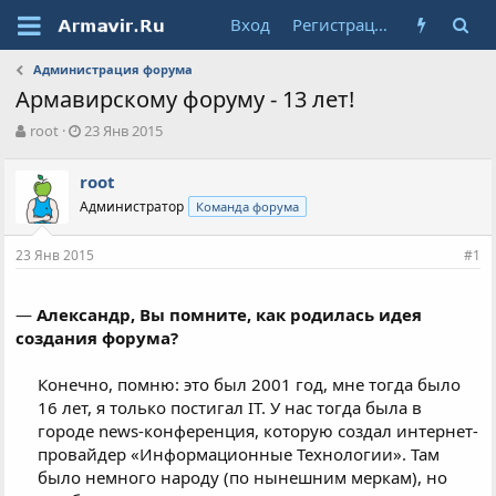
Вход
Регистрация
Администрация форума
Армавирскому форуму - 13 лет!
А
Д
root
23 Янв 2015
в
а
т
т
root
о
а
Администратор
Команда форума
р
н
т
а
е
ч
23 Янв 2015
#1
м
а
ы
л
а
—
Александр, Вы помните, как родилась идея
создания форума?
Конечно, помню: это был 2001 год, мне тогда было
16 лет, я только постигал IT. У нас тогда была в
городе news-конференция, которую создал интернет-
провайдер «Информационные Технологии». Там
было немного народу (по нынешним меркам), но