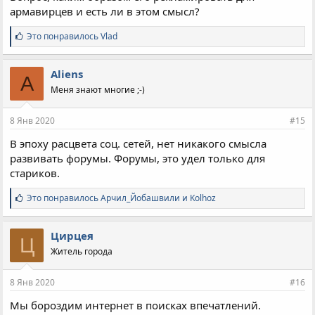
армавирцев и есть ли в этом смысл?
С
Это понравилось
Vlad
и
м
п
Aliens
A
а
Меня знают многие ;-)
т
и
и
8 Янв 2020
#15
:
В эпоху расцвета соц. сетей, нет никакого смысла
развивать форумы. Форумы, это удел только для
стариков.
С
Это понравилось
Арчил_Йобашвили
и
Kolhoz
и
м
п
Цирцея
Ц
а
Житель города
т
и
и
8 Янв 2020
#16
:
Мы бороздим интернет в поисках впечатлений.