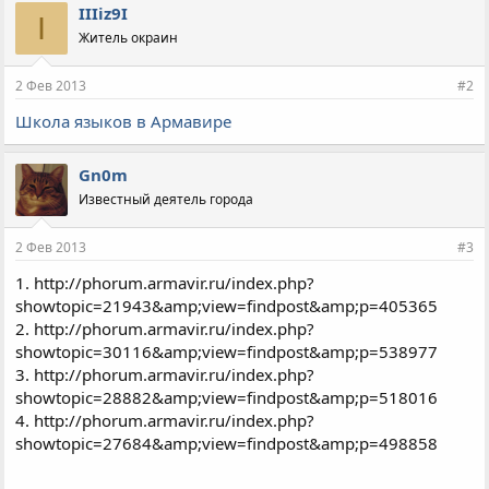
IIIiz9I
I
Житель окраин
2 Фев 2013
#2
Школа языков в Армавире
Gn0m
Известный деятель города
2 Фев 2013
#3
1. http://phorum.armavir.ru/index.php?
showtopic=21943&amp;view=findpost&amp;p=405365
2. http://phorum.armavir.ru/index.php?
showtopic=30116&amp;view=findpost&amp;p=538977
3. http://phorum.armavir.ru/index.php?
showtopic=28882&amp;view=findpost&amp;p=518016
4. http://phorum.armavir.ru/index.php?
showtopic=27684&amp;view=findpost&amp;p=498858