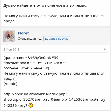
Думаю найдете что-то полезное в этих темах.
Не могу найти самую свежую, там я и сам отписывался
вроде)
Floret
Скользящая по...
Команда форума
3 Фев 2013
#4
[quote name=&#39;Gn0m&#39;
timestamp=&#39;1359831637&#39;
post=&#39;545754&#39;]
Не могу найти самую свежую, там я и сам отписывался
вроде)
[/quote]
http://phorum.armavir.ru/index.php?
showtopic=30270&amp;st=0&amp;p=542536&amp;#entry
542536 - эту?