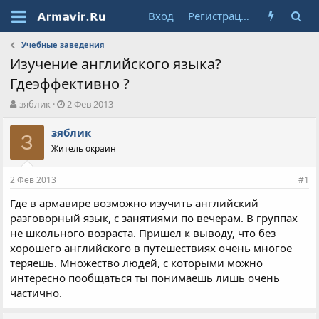
Вход
Регистрация
Учебные заведения
Изучение английского языка?
Гдеэффективно ?
А
Д
зяблик
2 Фев 2013
в
а
т
т
зяблик
З
о
а
Житель окраин
р
н
т
а
2 Фев 2013
е
ч
#1
м
а
Где в армавире возможно изучить английский
ы
л
разговорный язык, с занятиями по вечерам. В группах
а
не школьного возраста. Пришел к выводу, что без
хорошего английского в путешествиях очень многое
теряешь. Множество людей, с которыми можно
интересно пообщаться ты понимаешь лишь очень
частично.