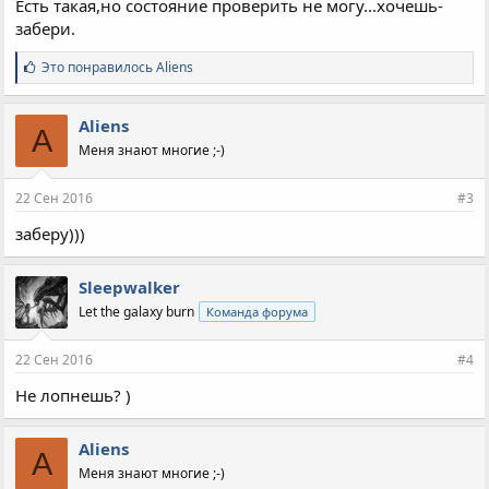
Есть такая,но состояние проверить не могу...хочешь-
забери.
С
Это понравилось
Aliens
и
м
п
Aliens
A
а
Меня знают многие ;-)
т
и
и
22 Сен 2016
#3
:
заберу)))
Sleepwalker
Let the galaxy burn
Команда форума
22 Сен 2016
#4
Не лопнешь? )
Aliens
A
Меня знают многие ;-)