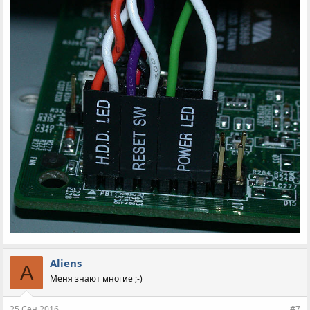
Aliens
A
Меня знают многие ;-)
25 Сен 2016
#7