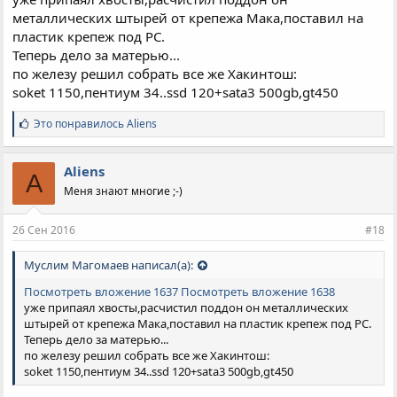
металлических штырей от крепежа Мака,поставил на
пластик крепеж под PC.
Теперь дело за матерью...
по железу решил собрать все же Хакинтош:
soket 1150,пентиум 34..ssd 120+sata3 500gb,gt450
С
Это понравилось
Aliens
и
м
п
Aliens
A
а
Меня знают многие ;-)
т
и
и
26 Сен 2016
#18
:
Муслим Магомаев написал(а):
Посмотреть вложение 1637
Посмотреть вложение 1638
уже припаял хвосты,расчистил поддон он металлических
штырей от крепежа Мака,поставил на пластик крепеж под PC.
Теперь дело за матерью...
по железу решил собрать все же Хакинтош:
soket 1150,пентиум 34..ssd 120+sata3 500gb,gt450