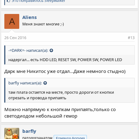
С
Это понравилось
Sleepwalker
и
м
п
Aliens
A
а
Меня знают многие ;-)
т
и
и
26 Сен 2016
#13
:
-=DARK=- написал(а):
надергал... есть HDD LED, RESET SW, POWER SW, POWER LED
Дарк мне Никитос уже отдал...Даже немного стыдно)
barfly написал(а):
там плата остается на месте, просто дороги от кнопки
отрезать и провода припаять
Можно напрямую к кнопкам припаять,только со
светодиодом небольшой гемор
barfly
патологоанатом
Команда форума