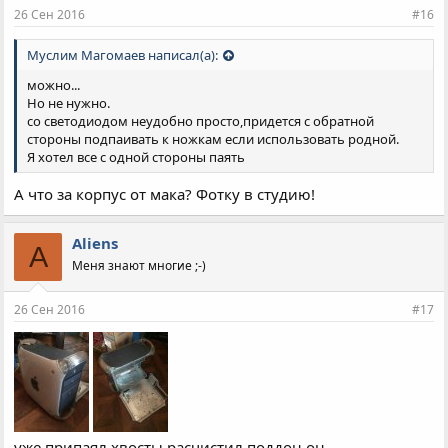
26 Сен 2016
#16
Муслим Магомаев написал(а):
можно...
Но не нужно.
со светодиодом неудобно просто,придется с обратной
стороны подпаивать к ножкам если использовать родной.
Я хотел все с одной стороны паять
А что за корпус от мака? Фотку в студию!
Aliens
A
Меня знают многие ;-)
26 Сен 2016
#17
уже припаял хвосты,расчистил поддон он