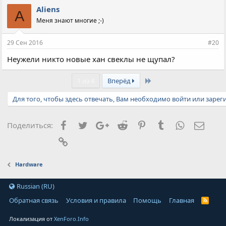
Aliens
A
Меня знают многие ;-)
29 Сен 2016
#20
Неужели никто новые хан свеклы не щупал?
Last
1 из 4
Вперёд
Для того, чтобы здесь отвечать, Вам необходимо войти или зарег
Facebook
Twitter
Google+
Reddit
Pinterest
Tumblr
WhatsApp
Элект
Поделиться:
Ссылка
Hardware
Russian (RU)
Обратная связь
Условия и правила
Помощь
Главная
Локализация от
XenForo.Info