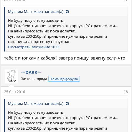
Муслим Магомаев написал(а):
Не буду новую тему заводить:
ИЩУ кабеля питания и резета от корпуса PC с разъемами...
На алиэкпресс есть,но пока долетят..
куплю за 200-250р. В принципе нужна пара на резет и
питание...на подсветку не нужна:
Посмотреть вложение 1633
тебе с кнопками кабеля? завтра поищу, звякну если что
-=DARK=-
Житель города
Команда форума
25 Сен 2016
#8
Муслим Магомаев написал(а):
Не буду новую тему заводить:
ИЩУ кабеля питания и резета от корпуса PC с разъемами...
На алиэкпресс есть,но пока долетят..
куплю за 200-250р. В принципе нужна пара на резет и