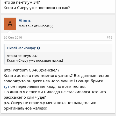
что за пентиум 34?
Кстати Сиеру уже поставил на хак?
Aliens
A
Меня знают многие ;-)
26 Сен 2016
#19
Diesell написал(а):
что за пентиум 34?
Кстати Сиеру уже поставил на хак?
Intel Pentium G3460(хансвел)
Кстати хотел о нем немного узнать? Все данные тестов
говорят,что он даже немного лучше i3 санди бридж.
тут
он переплёвывает квад по всем тестам.
Но лично я с такими никогда не сталкивался. Кто что
расскажет о сим чуде?
p.s. Сиеру не ставил.у меня пока нет хака,только
оригинальное железо)