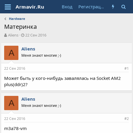
Вход
Регистрация
Hardware
Материнка
А
Д
Aliens
22 Сен 2016
в
а
т
т
Aliens
о
A
а
Меня знают многие ;-)
р
н
т
а
е
ч
22 Сен 2016
#1
м
а
ы
л
Может быть у кого-нибудь завалялась на Socket AM2
а
plus(ddr)2?
Aliens
A
Меня знают многие ;-)
22 Сен 2016
#2
m3a78-vm