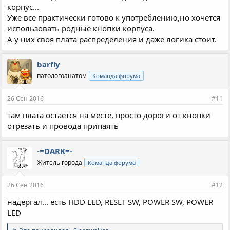
корпус...
Уже все практически готово к употреблению,но хочется
использовать родные кнопки корпуса.
А у них своя плата распределения и даже логика стоит.
barfly
патологоанатом
Команда форума
26 Сен 2016
#11
там плата остается на месте, просто дороги от кнопки
отрезать и провода припаять
-=DARK=-
Житель города
Команда форума
26 Сен 2016
#12
надергал... есть HDD LED, RESET SW, POWER SW, POWER
LED