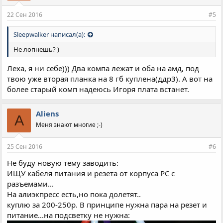
22 Сен 2016
#5
Sleepwalker написал(а):
Не лопнешь? )
Леха, я ни себе))) Два компа лежат и оба на амд, под
твою уже вторая планка на 8 гб куплена(ддр3). А вот на
более старый комп надеюсь Игоря плата встанет.
Aliens
A
Меня знают многие ;-)
25 Сен 2016
#6
Не буду новую тему заводить:
ИЩУ кабеля питания и резета от корпуса PC с
разъемами...
На алиэкпресс есть,но пока долетят..
куплю за 200-250р. В принципе нужна пара на резет и
питание...на подсветку не нужна: