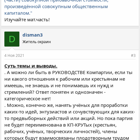
произведённой совокупным общественным
капиталом."
Изучайте мат.часть!
disman3
D
Житель окраин
4 Ноя 2021
#3
Суть темы и выводы.
. А можно ли быть в РУКОВОДСТВЕ Компартии, если ты
ни какого отношения к рабочим или крестьянам не
имеешь, не знаешь и не понимаешь их нужд и
стремлений? Ответ понятен и однозначен -
категорическое нет!
. Можно, конечно же, нанять учёных для проработки
каких-то идей, энтузиастов и сочувствующих для каких-
то предвыборных действий или акций. Но пока партия
не будет переименована в КП-КРУТых (крестьян,
рабочих, учёных, творческих личностей), члены
которых будут взаимосвязаны плодотворным трудом