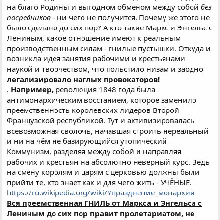
на благо Родины и выгодном обменом между собой
без
посредников
- ни чего не получится. Почему же этого не
было сделано до сих пор? А кто такие Маркс и Энгельс с
Лениным, какое отношение имеют к реальным
производственным силам - гнилые пустышки. Откуда и
возникла идея занятия рабочими и крестьянами
наукой и творчеством, что польстило низам и заодно
легализировало наглых провокаторов!
.
Например,
революция 1848 года была
антимонархическим восстанием, которое заменило
преемственность королевских лидеров Второй
Французской республикой. Тут и активизировалась
всевозможная сволочь, начавшая строить нереальный
и ни на чём не базирующийся утопический
Коммунизм, разделяя между собой и направляя
рабочих и крестьян на абсолютно неверный курс. Ведь
на смену королям и царям с церковью должны были
прийти те, кто знает как и для чего жить - УЧЁНЫЕ.
https://ru.wikipedia.org/wiki/Упразднение_монархии
Вся преемственная ГНИЛЬ от Маркса и Энгельса с
Лениным до сих пор правит пролетариатом, не