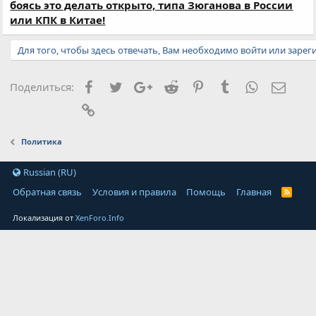
боясь это делать открыто, типа Зюганова в России
или КПК в Китае!
Для того, чтобы здесь отвечать, Вам необходимо войти или зарег
Facebook
Twitter
Google+
Reddit
Pinterest
Tumblr
WhatsApp
Элект
Поделиться:
Ссылка
Политика
Russian (RU)
Обратная связь
Условия и правила
Помощь
Главная
Локализация от
XenForo.Info