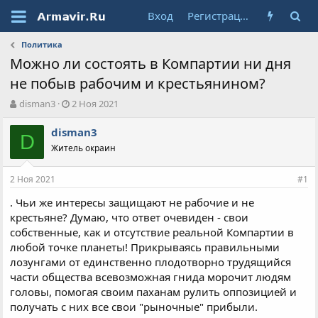
Вход
Регистрация
Политика
Можно ли состоять в Компартии ни дня
не побыв рабочим и крестьянином?
А
Д
disman3
2 Ноя 2021
в
а
т
т
disman3
D
о
а
Житель окраин
р
н
т
а
2 Ноя 2021
е
ч
#1
м
а
. Чьи же интересы защищают не рабочие и не
ы
л
крестьяне? Думаю, что ответ очевиден - свои
а
собственные, как и отсутствие реальной Компартии в
любой точке планеты! Прикрываясь правильными
лозунгами от единственно плодотворно трудящийся
части общества всевозможная гнида морочит людям
головы, помогая своим паханам рулить оппозицией и
получать с них все свои "рыночные" прибыли.