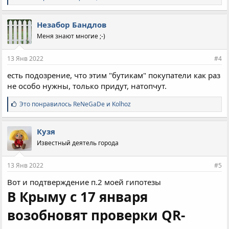
и
м
п
Незабор Бандлов
а
Меня знают многие ;-)
т
и
и
13 Янв 2022
#4
:
есть подозрение, что этим "бутикам" покупатели как раз
не особо нужны, только придут, натопчут.
С
Это понравилось
ReNeGaDe
и
Kolhoz
и
м
п
Кузя
а
Известный деятель города
т
и
и
13 Янв 2022
#5
:
Вот и подтверждение п.2 моей гипотезы
В Крыму с 17 января
возобновят проверки QR-