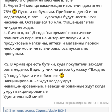
перевести стрелки на местные власти.
3. Через 3-4 месяца вакцинация населения достигнет
75%
Пусть и по бумагам. Прибавить детей и по
медотводам, и вот...... куаркоды будут носить 95%
населения. Оставшиеся 10 млн. "лишенцев" итак
никуда не ходят.
4. Лично я, за 1,5 года "пандемии" практически
полностью перешел на интернет покупки. А в
продуктовые магазины, аптеки и магазины первой
необходимости не планировалось пускать по
пропускам.
P.S. В Армавире есть бутики, куда покупатели заходят
раз в неделю. Видел у них на двери бумажку -"Вход по
QR-коду". Удачи им в бизнесе
Вакцинированные ждут когда умрут
невакцинированные. Невакцинированные ждут когда
умрут вакцинированые.
Удивительный мир!!!
Последнее редактирование:
13 Янв 2022
С
Это понравилось
Сфинкс
,
Vlad
и
BONE