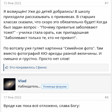
и
15 Янв 2022
#7
:
Я возмущён! Уже до детей добрались! В школу
приходили рассказывать о прививках. В старших
классах сказали, что скоро это обязательно будет! Когда
был задан вопрос - "Почему привитые заболевают
тоже?" - училка стала орать, как припадошная
"Заболевают только те, кто не привит!".
По вотсапу уже гуляет картинка "Семейное фото". Там
вместо фотографий КЮ-аркоды разной величины. И
смешно и грустно. Просто нет слов!
С
Это понравилось
Сфинкс
и
м
п
Vlad
а
Наблюдатель...
Команда форума
т
и
и
17 Янв 2022
#8
:
Вроде как пока всё отложено, слава Богу: