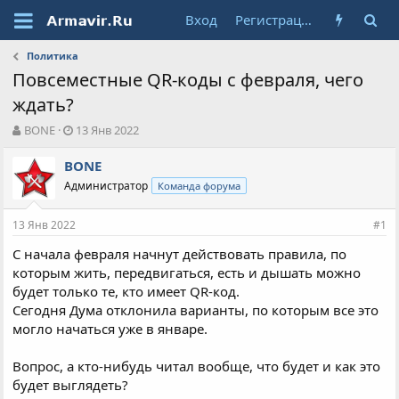
Вход
Регистрация
Политика
Повсеместные QR-коды с февраля, чего
ждать?
А
Д
BONE
13 Янв 2022
в
а
т
т
BONE
о
а
Администратор
Команда форума
р
н
т
а
13 Янв 2022
е
ч
#1
м
а
С начала февраля начнут действовать правила, по
ы
л
которым жить, передвигаться, есть и дышать можно
а
будет только те, кто имеет QR-код.
Сегодня Дума отклонила варианты, по которым все это
могло начаться уже в январе.
Вопрос, а кто-нибудь читал вообще, что будет и как это
будет выглядеть?