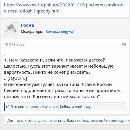
https://www.mk.ru/politics/2022/01/17/pochemu-omikron-
v-rossii-otlozhil-qrkody.html
Росна
Модераторы
Команда форума
18 Янв 2022
#9
...
1. Нам "казахстан", если что, покажется детской
шалостью. Пусть этот вариант имеет и небольшую
вероятность. Никто не хочет рисковать.
...[/QUOTE]
В интернете уже гуляет шутка типа "Если в России
бензин подорожает в 2 раза, то ничего не произойдет,
потому что в России слишком мало казахов"
С
Это понравилось
Митя
,
тля
,
Kolhoz и ещё 1-му
и
м
Для того, чтобы здесь отвечать, Вам необходимо войти или зарег
п
а
т