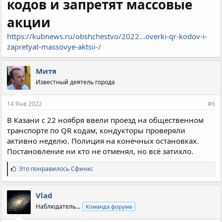
кодов и запретят массовые
акции
https://kubnews.ru/obshchestvo/2022...overki-qr-kodov-i-
zapretyat-massovye-aktsii-/
Митя
Известный деятель города
14 Янв 2022
#6
В Казани с 22 ноября ввели проезд на общественном
транспорте по QR кодам, кондукторы проверяли
активно неделю. Полиция на конечных остановках.
Постановление ни кто не отменял, но всё затихло.
С
Это понравилось
Сфинкс
и
м
п
Vlad
а
Наблюдатель...
Команда форума
т
и