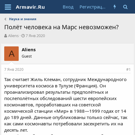
Вход
Регистрация
Наука и знания
Полёт человека на Марс невозможен?
А
Д
Aliens
7 Янв 2020
в
а
т
т
Aliens
о
A
а
Guest
р
н
т
а
е
ч
7 Янв 2020
#1
м
а
ы
л
Так считает Жиль Клеман, сотрудник Международного
а
университета космоса в Тулузе (Франция). Он
проанализировал результаты предполётных и
послеполётных обследований шести европейских
космонавтов, проработавших на советской
космической станции «Мир» в 1988—1999 годах от 14
до 189 дней. Данные опубликованы только сейчас, так
как сами космонавты потребовали засекретить их на
десять лет.