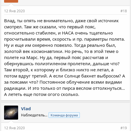
12 Янв 2020
#18
Влад, ты опять не внимательно, даже свой источник
смотрел. Там же сказали, что первый пояс,
относительно стабилен, и НАСА очень тщательно
просчитывали время, скорость и пр. параметры полета.
Ну и еще им охеренно повезло. Тогда реально был,
золотой век космонавтики. Но речь, то в этой теме о
полете на Марс. Ну да, первый пояс рассчитав и
обернувшись полиэтиленом пролетели, дальше что?
Там второй, к которому и близко никто не летал, а
потом вдруг третий. А если Солнце бахнет выбросом? А
за поясами что? Постоянное облучение всеми видами
радиации. И это только от пирса веслом оттолкнуться...
А лететь еще потом огого сколько.
Vlad
Наблюдатель...
Команда форума
12 Янв 2020
#19