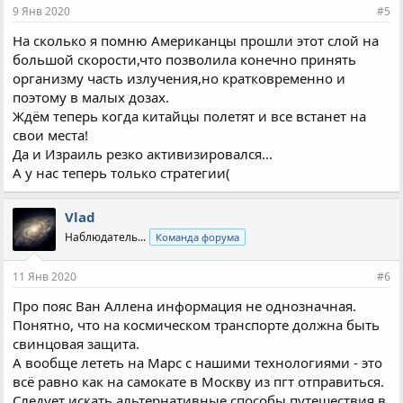
9 Янв 2020
#5
На сколько я помню Американцы прошли этот слой на
большой скорости,что позволила конечно принять
организму часть излучения,но кратковременно и
поэтому в малых дозах.
Ждём теперь когда китайцы полетят и все встанет на
свои места!
Да и Израиль резко активизировался...
А у нас теперь только стратегии(
Vlad
Наблюдатель...
Команда форума
11 Янв 2020
#6
Про пояс Ван Аллена информация не однозначная.
Понятно, что на космическом транспорте должна быть
свинцовая защита.
А вообще лететь на Марс с нашими технологиями - это
всё равно как на самокате в Москву из пгт отправиться.
Следует искать альтернативные способы путешествия в