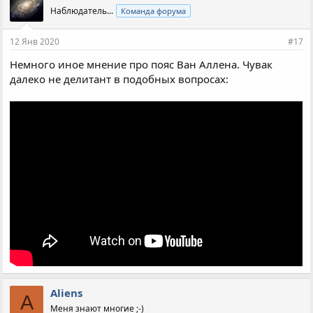
Наблюдатель...
Команда форума
12 Янв 2020
#17
Немного иное мнение про пояс Ван Аллена. Чувак
далеко не делитант в подобных вопросах:
Aliens
A
Меня знают многие ;-)