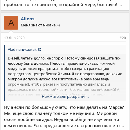
прибыль то не принесёт, по крайней мере, быструю! ...
Aliens
A
Меня знают многие ;-)
13 Янв 2020
#20
Vlad написал(а):
Diesell, лететь долго, не спорю. Потому свинцовая защита по-
любому быть должна. Плюс ты правильно сказал - жилой
модуль должен вращаться, чтобы создать гравитацию
посредством центробежной силы. Я не представляю, до каких
микрон допуска нужно всё изготовить (а размеры ведь
огромные!), чтобы ракета и поступательно двигалась и
вращалась в центральной части - без излишних вибраций! А,
учитывая свинцовую защиту (хотя бы жилого модуля - в
Нажмите для раскрытия...
остальные можно в скафандрах продвигаться), задача эта
требует очень высоких точностей всех расчётов и
Ну а если по большому счету, что нам делать на Марсе?
изготовленных деталей. На это надо угрохать много денег и
Мы еще свою планету толком не изучили. Мировой
ударного труда всех работников - от рабочих до учёных!
океан вообще загадка. Недры вообще не изучены ни
Потому что одна ошибка, одна недоработка в этой цепи - и
кем и ни как. Есть представление о строении планеты...
миссия накрылась, люди погибли! Вот это и есть главный