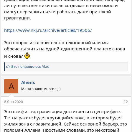
ли путешественники после «отдыха» в невесомости
смогут передвигаться и работать даже при такой
гравитации.
https://www.nkj.ru/archive/articles/19506/
Это вопрос исключительно технологий или мы
обречены жить на одной-единственной планете снова
и снова?
С
Это понравилось
Vlad
и
м
п
Aliens
A
а
Меня знают многие ;-)
т
и
и
8 Янв 2020
#2
:
Это все фигня, гравитация достигается в центрифуге.
Т.е. на ракете будет крутящийся пояс, в котором будет
жилая зона с гравитацией. Сейчас основной барьер, это
пояс Ван Аллена. Простыми словами, это некоторый