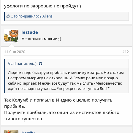
уфологи по здоровью не пройдут )
С
Это понравилось
Aliens
и
м
п
lestade
а
Меня знают многие ;-)
т
и
и
11 Янв 2020
#12
:
Vlad написал(а):
Людям надо быструю прибыль и минимум затрат. Но с таким
настроем Америку не откроешь. А Земля рано или поздно
себя исчерпает. И если все будут так мыслить - Человечество
ждёт незавидная участь... *перекрестился: упаси Бог!*
Так Колумб и поплыл в Индию с целью получить
прибыль.
Получить прибыль, это один из инстинктов любого
живого существа.
barfly