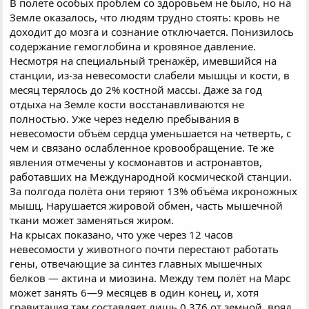
В полёте особых проблем со здоровьем не было, но на
Земле оказалось, что людям трудно стоять: кровь не
доходит до мозга и сознание отключается. Понизилось
содержание гемоглобина и кровяное давление.
Несмотря на специальный тренажёр, имевшийся на
станции, из-за невесомости слабели мышцы и кости, в
месяц терялось до 2% костной массы. Даже за год
отдыха на Земле кости восстанавливаются не
полностью. Уже через неделю пребывания в
невесомости объём сердца уменьшается на четверть, с
чем и связано ослабленное кровообращение. Те же
явления отмечены у космонавтов и астронавтов,
работавших на Международной космической станции.
За полгода полёта они теряют 13% объёма икроножных
мышц. Нарушается жировой обмен, часть мышечной
ткани может заменяться жиром.
На крысах показано, что уже через 12 часов
невесомости у животного почти перестают работать
гены, отвечающие за синтез главных мышечных
белков — актина и миозина. Между тем полёт на Марс
может занять 6—9 месяцев в один конец, и, хотя
гравитация там составляет лишь 0,376 от земной, вряд