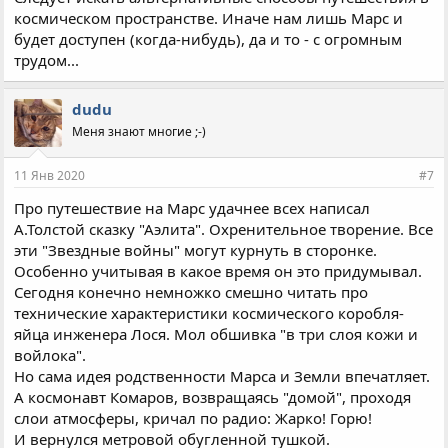
космическом пространстве. Иначе нам лишь Марс и
будет доступен (когда-нибудь), да и то - с огромным
трудом...
dudu
Меня знают многие ;-)
11 Янв 2020
#7
Про путешествие на Марс удачнее всех написал
А.Толстой сказку "Аэлита". Охренительное творение. Все
эти "Звездные войны" могут курнуть в сторонке.
Особенно учитывая в какое время он это придумывал.
Сегодня конечно немножко смешно читать про
технические характеристики космического коробля-
яйца инженера Лося. Мол обшивка "в три слоя кожи и
войлока".
Но сама идея родственности Марса и Земли впечатляет.
А космонавт Комаров, возвращаясь "домой", проходя
слои атмосферы, кричал по радио: Жарко! Горю!
И вернулся метровой обугленной тушкой.