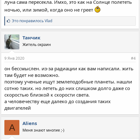
луна сама пересекла. Имхо, это как на Солнце полететь
ночью, или зимой, когда оно не греет
С
Это понравилось
Vlad
и
м
п
Танчик
а
Житель окраин
т
и
и
9 Янв 2020
#4
:
он бессмыслен. из-за радиации как вам написали. жить
там будет не возможно.
поэтому ученые ищут землеподобные планеты. нашли
сотню таких. но лететь до них слишком долго даже со
скоростью близкой к скорости света.
а человечеству еще далеко до создания таких
двигателей
Aliens
A
Меня знают многие ;-)