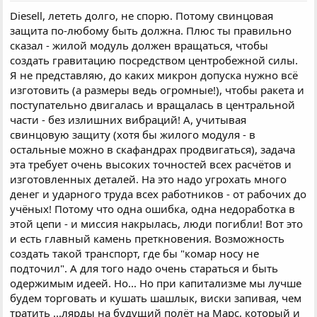
Diesell, лететь долго, не спорю. Потому свинцовая
защита по-любому быть должна. Плюс ты правильно
сказал - жилой модуль должен вращаться, чтобы
создать гравитацию посредством центробежной силы.
Я не представляю, до каких микрон допуска нужно всё
изготовить (а размеры ведь огромные!), чтобы ракета и
поступательно двигалась и вращалась в центральной
части - без излишних вибраций! А, учитывая
свинцовую защиту (хотя бы жилого модуля - в
остальные можно в скафандрах продвигаться), задача
эта требует очень высоких точностей всех расчётов и
изготовленных деталей. На это надо угрохать много
денег и ударного труда всех работников - от рабочих до
учёных! Потому что одна ошибка, одна недоработка в
этой цепи - и миссия накрылась, люди погибли! Вот это
и есть главный камень преткновения. Возможность
создать такой транспорт, где бы "комар носу не
подточил". А для того надо очень стараться и быть
одержимым идеей. Но... Но при капитализме мы лучше
будем торговать и кушать шашлык, виски запивая, чем
тратить ...лярды на будущий полёт на Марс, который и