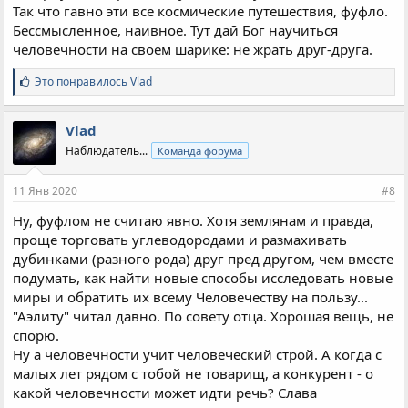
Так что гавно эти все космические путешествия, фуфло.
Бессмысленное, наивное. Тут дай Бог научиться
человечности на своем шарике: не жрать друг-друга.
С
Это понравилось
Vlad
и
м
п
Vlad
а
Наблюдатель...
Команда форума
т
и
и
11 Янв 2020
#8
:
Ну, фуфлом не считаю явно. Хотя землянам и правда,
проще торговать углеводородами и размахивать
дубинками (разного рода) друг пред другом, чем вместе
подумать, как найти новые способы исследовать новые
миры и обратить их всему Человечеству на пользу...
"Аэлиту" читал давно. По совету отца. Хорошая вещь, не
спорю.
Ну а человечности учит человеческий строй. А когда с
малых лет рядом с тобой не товарищ, а конкурент - о
какой человечности может идти речь? Слава