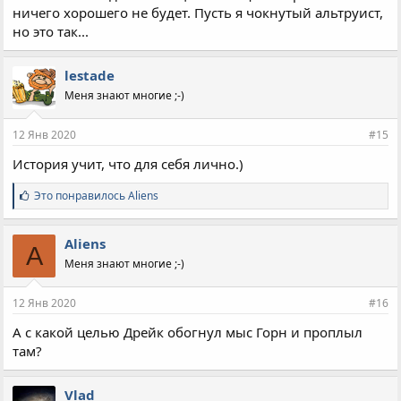
ничего хорошего не будет. Пусть я чокнутый альтруист,
но это так...
lestade
Меня знают многие ;-)
12 Янв 2020
#15
История учит, что для себя лично.)
С
Это понравилось
Aliens
и
м
п
Aliens
A
а
Меня знают многие ;-)
т
и
и
12 Янв 2020
#16
:
А с какой целью Дрейк обогнул мыс Горн и проплыл
там?
Vlad