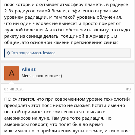
пояс который окутывает атмосферу планеты, в радиусе
2-3х радиусов самой Земли, с офигенно огромным
уровнем радиации. И там такой уровень облучения,
что ни один человек не вынесет и просто помрет от
лучевой болезни. А что бы обеспечить защиту, это надо
ракету из свинца делать, толщиной в Армавир... В
общем, это основной камень преткновения сейчас.
С
Это понравилось
lestade
и
м
п
Aliens
A
а
Меня знают многие ;-)
т
и
и
8 Янв 2020
#3
:
ПС: считается, что при современном уровне технологий
преодолеть этот пояс никто не сможет. Кстати именно
по этой причине, все сомневаются в высадке
америкосов на луне. Там уже тоже радиация. Но
америкосы говорят, что полет был во время
максимального приближения луны к земле, и типо пояс