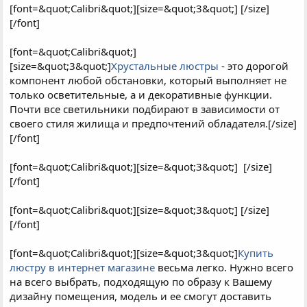
[font=&quot;Calibri&quot;][size=&quot;3&quot;] [/size]
[/font]
[font=&quot;Calibri&quot;]
[size=&quot;3&quot;]
Хрустальные люстры
- это дорогой
компонент любой обстановки, который выполняет не
только осветительные, а и декоративные функции.
Почти все светильники подбирают в зависимости от
своего стиля жилища и предпочтений обладателя.[/size]
[/font]
[font=&quot;Calibri&quot;][size=&quot;3&quot;]
[/size]
[/font]
[font=&quot;Calibri&quot;][size=&quot;3&quot;] [/size]
[/font]
[font=&quot;Calibri&quot;][size=&quot;3&quot;]
Купить
люстру в интернет магазине
весьма легко. Нужно всего
на всего выбрать, подходящую по образу к Вашему
дизайну помещения, модель и ее смогут доставить