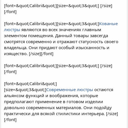
[font=&quot;Calibri&quot;][size=&quot;3&quot;] [/size]
[/font]
[font=&quot;Calibri&quot;][size=&quot;3&quot;]
Кованые
люстры
являются во всех значениях главным
элементом помещения. Данный товары завсегда
смотрятся современно и отражают статусность своего
владельца. Они придают особый изысканность и
изящество. [/size][/font]
[font=&quot;Calibri&quot;][size=&quot;3&quot;] [/size]
[/font]
[font=&quot;Calibri&quot;]
[size=&quot;3&quot;]
Современные люстры
остаются
альянсом функций и воображения, которые
предполагают применение в готовом изделии
довольно современных материалов. Они подойду
практически для всякой стилистики интерьера. [/size]
[/font]