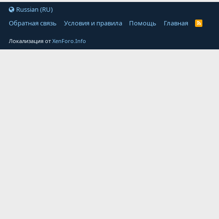
Russian (RU)
Обратная связь
Условия и правила
Помощь
Главная
Локализация от
XenForo.Info