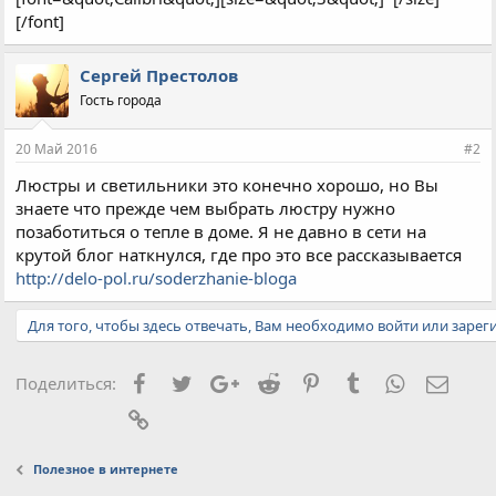
[/font]
Сергей Престолов
Гость города
20 Май 2016
#2
Люстры и светильники это конечно хорошо, но Вы
знаете что прежде чем выбрать люстру нужно
позаботиться о тепле в доме. Я не давно в сети на
крутой блог наткнулся, где про это все рассказывается
http://delo-pol.ru/soderzhanie-bloga
Для того, чтобы здесь отвечать, Вам необходимо войти или зарег
Facebook
Twitter
Google+
Reddit
Pinterest
Tumblr
WhatsApp
Элект
Поделиться:
Ссылка
Полезное в интернете