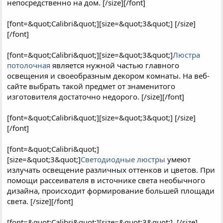
непосредственно на дом. [/size][/font]
[font=&quot;Calibri&quot;][size=&quot;3&quot;] [/size]
[/font]
[font=&quot;Calibri&quot;][size=&quot;3&quot;]
Люстра
потолочная
является нужной частью главного
освещения и своеобразным декором комнаты. На веб-
сайте выбрать такой предмет от знаменитого
изготовителя достаточно недорого. [/size][/font]
[font=&quot;Calibri&quot;][size=&quot;3&quot;] [/size]
[/font]
[font=&quot;Calibri&quot;]
[size=&quot;3&quot;]
Светодиодные люстры
умеют
излучать освещение различных оттенков и цветов. При
помощи рассеивателя в источнике света необычного
дизайна, происходит формирование большей площади
света. [/size][/font]
[font=&quot;Calibri&quot;][size=&quot;3&quot;]
[/size]