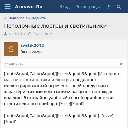
Вход
Регистрация
Полезное в интернете
Потолочные люстры и светильники
А
Д
svetik2012
27 Авг 2012
в
а
т
т
svetik2012
S
о
а
Гость города
р
н
т
а
27 Авг 2012
е
ч
#1
м
а
[font=&quot;Calibri&quot;][size=&quot;3&quot;]
Интернет
ы
л
магазин светильники и люстры
предлагает
а
иллюстрированный перечень своей продукции с
характеристиками и указанием расценок на каждое
изделие. Это крайне удобный способ приобретения
осветительного прибора. [/size][/font]
[font=&quot;Calibri&quot;][size=&quot;3&quot;]
[/size]
[/font]