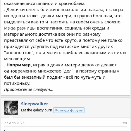
оказываешься шпаной и краснобаем.
только положительным примером, но и обычным
непослушанием. Говорит и двигается как самому того
. Девочки очень близки к психологии шакала, т.к. игра
хочется, мешая это делать окружающим тем или иным
их одна и та же - дочки-матери, а группа большая, что
образом с отвлечением всеобщего внимания на себя,
выделиться как-то и настоять на своём очень сложно.
позволяет "соревноваться с другими своеобразным
Из-за разницы воспитания, социальной среды и
способом". И если очень маленькие дети имеют множество
материального достатка все они по разному
плохо связанных и без иерархии "островков памяти" об
представляют себе что есть круто, а поэтому не только
окружающем мире, что вынуждает их запоминать по
принципу "хорошо" и "плохо", бурно реагируя на
приходится уступать под натиском многих других
несправедливости раздражительностью. То разделяясь на
"оппонентов", но и мстить наиболее активным из них и
отдельные личности со своими понятиями об интересном,
мешающим.
что есть круто и весело, реакция на шакалов может быть
.
Например,
играя в дочки-матери девочки делают
общей с мешающими осуществлять именно свои
одновременно множество "дел", а поэтому странным
способности - всеми другими детьми. В конце концов это
был бы внезапный подвиг - всё по чуть-чуть и
выстроит длинную иерархию от шакала к
единомышленникам, что и приводит к ослаблению
потихоньку.
интеллектуального давления на "низы".
Шпана же начинает
Продолжение следует...
выстраивать собственную иерархию,
обратную общей.
Чем
больше они будут отвлекать и мешать окружающим, тем
ближе к ним они будут. Соответственно объединившись с
Sleepwalker
сильно отстающими от лидеров шпана начинает считать их
Let the galaxy burn
Команда форума
своими, а поэтому ниже по рангу. Присоединяя к своей
группе одного за другим шакалы приобщают их к своей
27 Апр 2025
#8
"деятельности", противопоставляя себя и своё окружение
всем другим. Причём, из-за формирования в коллективе