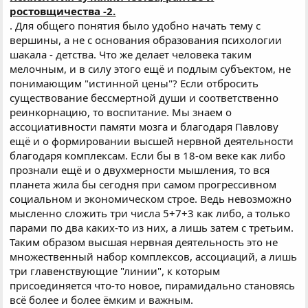
ростовщичества -2.
. Для общего понятия было удобно начать тему с
вершины, а не с основания образования психологии
шакала - детства. Что же делает человека таким
мелочным, и в силу этого ещё и подлым субъектом, не
понимающим "истинной цены"? Если отбросить
существование бессмертной души и соответственно
реинкорнацию, то воспитание. Мы знаем о
ассоциативности памяти мозга и благодаря Павлову
ещё и о формировании высшей нервной деятельности
благодаря комплексам. Если бы в 18-ом веке как либо
прознали ещё и о двухмерности мышления, то вся
планета жила бы сегодня при самом прогрессивном
социальном и экономическом строе. Ведь невозможно
мысленно сложить три числа 5+7+3 как либо, а только
парами по два каких-то из них, а лишь затем с третьим.
Таким образом высшая нервная деятельность это не
множественный набор комплексов, ассоциаций, а лишь
три главенствующие "линии", к которым
присоединяется что-то новое, пирамидально становясь
всё более и более ёмким и важным.