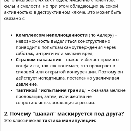
выделив и отстояв "святое" шакал вынуждает уступить
силы и смелости, но при этом обладающих высокой
привычных к такому. Ведь каждый пацан в чём-то больший
активностью в деструктивном ключе. Это может быть
или меньший герой, поэтому ставя под сомнение авторитет в
связано с:
чём-то других сам при этом оказываешься шпаной и
краснобаем.
. Девочки очень близки к психологии шакала, т.к. игра их
одна и та же - дочки-матери, а группа большая, что
Комплексом неполноценности
(по Адлеру) –
выделиться как-то и настоять на своём очень сложно. Из-за
невозможность выделиться конструктивно
разницы воспитания, социальной среды и материального
приводит к попыткам самоутверждения через
достатка все они по разному представляют себе что есть
саботаж, интриги или мелкий вред.
круто, а поэтому не только приходится уступать под
Страхом наказания
– шакал избегает прямого
натиском многих других "оппонентов", но и мстить наиболее
конфликта, так как понимает, что проиграет в
активным из них и мешающим.
.
Например,
играя в дочки-матери девочки делают
силовой или открытой конкуренции. Поэтому он
одновременно множество "дел", а поэтому странным был бы
действует исподтишка, постепенно увеличивая
внезапный подвиг - всё по чуть-чуть и потихоньку.
давление.
Продолжение следует...
Тактикой "испытания границ"
– сначала мелкие
провокации, затем, если жертва не
сопротивляется, эскалация агрессии.
2. Почему "шакал" маскируется под друга?
Это классическая
тактика манипуляции
: