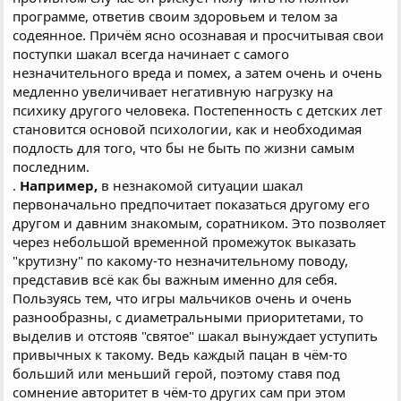
возможности детей отличны. Всегда есть кто быстрее всех
программе, ответив своим здоровьем и телом за
что-то делает и мыслит. Таким образом лидер
содеянное. Причём ясно осознавая и просчитывая свои
самостоятельно формирует свою память, быстро и
поступки шакал всегда начинает с самого
пирамидально выстраивая три основные "линии". Остальные
незначительного вреда и помех, а затем очень и очень
же вынуждены запоминать как собственные неверные
догадки, так и нужное другому лицу что бы всё было -
медленно увеличивает негативную нагрузку на
вынужденно соглашаются без привязки к себе.
психику другого человека. Постепенность с детских лет
. Чем больше группа воспитанников, тем меньше шансов у
становится основой психологии, как и необходимая
других лиц стать "умным лидером". Чем группа
подлость для того, что бы не быть по жизни самым
малочисленнее, тем сложнее детям принимать
последним.
самостоятельно верные решения из-за существования
.
Например,
в незнакомой ситуации шакал
"крутого воспитателя", отсутствия конкуренции с другими
детьми с возможностью поиска "своего конька" ("супер"
первоначально предпочитает показаться другому его
способностей к чему-то конкретному, что и является
другом и давним знакомым, соратником. Это позволяет
формированием трёх основных "линий").
через небольшой временной промежуток выказать
.
Например,
чем больше игрушек и интересных,
"крутизну" по какому-то незначительному поводу,
разносторонних игр, тем легче формировать склонную к
представив всё как бы важным именно для себя.
каким-то талантам личность. Чем меньше игрушек, тем
Пользуясь тем, что игры мальчиков очень и очень
быстрее формировать как примитивную личность будущего
физического исполнителя, радующегося обычному
разнообразны, с диаметральными приоритетами, то
движению мускулатуры и примитивному запоминанию
выделив и отстояв "святое" шакал вынуждает уступить
подряд всего и вся, так и агрессию "знаю что и как без
привычных к такому. Ведь каждый пацан в чём-то
посторонних".
больший или меньший герой, поэтому ставя под
. В многочисленной группе можно выделиться и заставить
сомнение авторитет в чём-то других сам при этом
окружающих думать как самому того хочется можно не