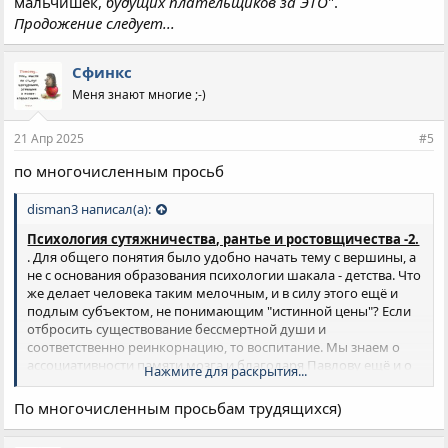
мальчишек,
будущих плательщиков за ЭТО
".
Продожение следует...
Сфинкс
Меня знают многие ;-)
21 Апр 2025
#5
по многочисленным просьб
disman3 написал(а):
Психология сутяжничества, рантье и ростовщичества -2.
. Для общего понятия было удобно начать тему с вершины, а
не с основания образования психологии шакала - детства. Что
же делает человека таким мелочным, и в силу этого ещё и
подлым субъектом, не понимающим "истинной цены"? Если
отбросить существование бессмертной души и
соответственно реинкорнацию, то воспитание. Мы знаем о
ассоциативности памяти мозга и благодаря Павлову ещё и о
Нажмите для раскрытия...
формировании высшей нервной деятельности благодаря
комплексам. Если бы в 18-ом веке как либо прознали ещё и о
По многочисленным просьбам трудящихся)
двухмерности мышления, то вся планета жила бы сегодня
при самом прогрессивном социальном и экономическом