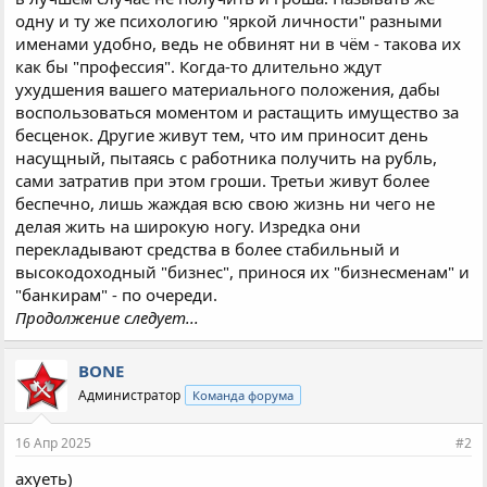
одну и ту же психологию "яркой личности" разными
именами удобно, ведь не обвинят ни в чём - такова их
как бы "профессия". Когда-то длительно ждут
ухудшения вашего материального положения, дабы
воспользоваться моментом и растащить имущество за
бесценок. Другие живут тем, что им приносит день
насущный, пытаясь с работника получить на рубль,
сами затратив при этом гроши. Третьи живут более
беспечно, лишь жаждая всю свою жизнь ни чего не
делая жить на широкую ногу. Изредка они
перекладывают средства в более стабильный и
высокодоходный "бизнес", принося их "бизнесменам" и
"банкирам" - по очереди.
Продолжение следует...
BONE
Администратор
Команда форума
16 Апр 2025
#2
ахуеть)