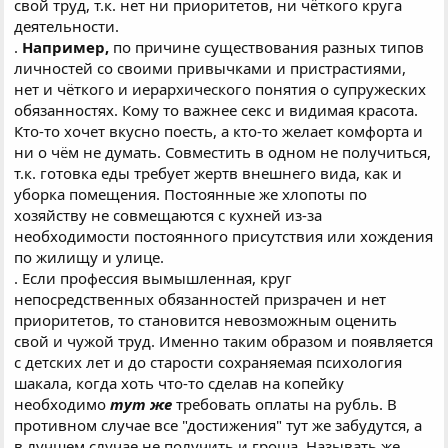
свой труд, т.к. нет ни приоритетов, ни чёткого круга
деятельности.
.
Например,
по причине существования разных типов
личностей со своими привычками и пристрастиями,
нет и чёткого и иерархического понятия о супружеских
обязанностях. Кому то важнее секс и видимая красота.
Кто-то хочет вкусно поесть, а кто-то желает комфорта и
ни о чём не думать. Совместить в одном не получиться,
т.к. готовка еды требует жертв внешнего вида, как и
уборка помещения. Постоянные же хлопоты по
хозяйству не совмещаются с кухней из-за
необходимости постоянного присутствия или хождения
по жилищу и улице.
. Если профессия вымышленная, круг
непосредственных обязанностей призрачен и нет
приоритетов, то становится невозможным оценить
свой и чужой труд. Именно таким образом и появляется
с детских лет и до старости сохраняемая психология
шакала, когда хоть что-то сделав на копейку
необходимо
тут же
требовать оплаты на рубль. В
противном случае все "достижения" тут же забудутся, а
в лучшем случае не получить и гроша. Называть же