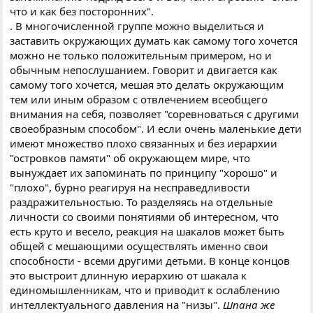
что и как без посторонних".
. В многочисленной группе можно выделиться и
заставить окружающих думать как самому того хочется
можно не только положительным примером, но и
обычным непослушанием. Говорит и двигается как
самому того хочется, мешая это делать окружающим
тем или иным образом с отвлечением всеобщего
внимания на себя, позволяет "соревноваться с другими
своеобразным способом". И если очень маленькие дети
имеют множество плохо связанных и без иерархии
"островков памяти" об окружающем мире, что
вынуждает их запоминать по принципу "хорошо" и
"плохо", бурно реагируя на несправедливости
раздражительностью. То разделяясь на отдельные
личности со своими понятиями об интересном, что
есть круто и весело, реакция на шакалов может быть
общей с мешающими осуществлять именно свои
способности - всеми другими детьми. В конце концов
это выстроит длинную иерархию от шакала к
единомышленникам, что и приводит к ослаблению
интеллектуального давления на "низы".
Шпана же