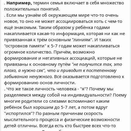
.
Например,
термин семья включает в себя множество
положительных понятий.
. Если мы узнаём об окружающем мире что-то очень
новое, то оно не может ассоциироваться хоть с чем-то
ещё знакомым. Таким образом у ребёнка годами
накапливается какая-то информация, которая ни как не
привязанная к трём основным "линиям". И таких
"островков памяти" к 5-7 годам может накапливаться
огромное количество. Причём, возможно
формирование и негативных ассоциаций, которые не
привязаны к основному путём
"не получится так, это
плохо, а нужно сяк", что и приводит к постепенному
забыванию ненужного.
Всё оказывается подготовлено к
формированию основ личности.
. Что же такое личность человека - "я"? Почему мы
разделяемся между собой на индивидуальности? Поему
многие родители со слезами вспоминают каким
ребёнок был хорошим до 5-7 лет, а потом вдруг
"испортился"? По разным причинам скорость
мыслительного процесса и физические возможности
детей отличны. Всегда есть кто быстрее всех что-то