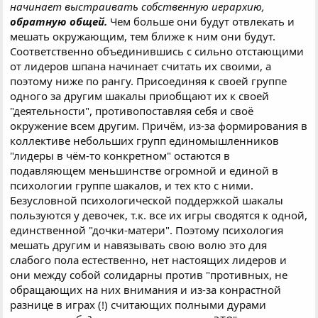
начинает выстраивать собственную иерархию,
обратную общей.
Чем больше они будут отвлекать и
мешать окружающим, тем ближе к ним они будут.
Соответственно объединившись с сильно отстающими
от лидеров шпана начинает считать их своими, а
поэтому ниже по рангу. Присоединяя к своей группе
одного за другим шакалы приобщают их к своей
"деятельности", противопоставляя себя и своё
окружение всем другим. Причём, из-за формирования в
коллективе небольших групп единомышленников
"лидеры в чём-то конкретном" остаются в
подавляющем меньшинстве огромной и единой в
психологии группе шакалов, и тех кто с ними.
Безусловной психологической поддержкой шакалы
пользуются у девочек, т.к. все их игры сводятся к одной,
единственной "дочки-матери". Поэтому психология
мешать другим и навязывать свою волю это для
слабого пола естественно, нет настоящих лидеров и
они между собой солидарны против "противных, не
обращающих на них внимания и из-за конрастной
разнице в играх (!) считающих полными дурами