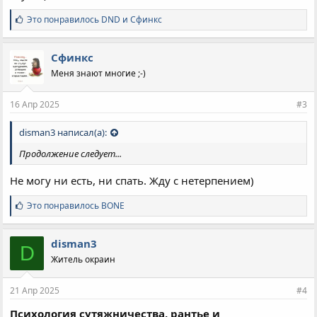
С
Это понравилось
DND
и
Сфинкс
и
м
п
Сфинкс
а
Меня знают многие ;-)
т
и
и
16 Апр 2025
#3
:
disman3 написал(а):
Продолжение следует...
Не могу ни есть, ни спать. Жду с нетерпением)
С
Это понравилось
BONE
и
м
п
disman3
D
а
Житель окраин
т
и
и
21 Апр 2025
#4
:
Психология сутяжничества, рантье и