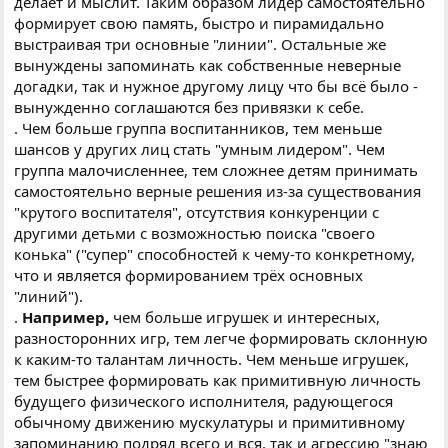
делает и мыслит. Таким образом лидер самостоятельно
формирует свою память, быстро и пирамидально
выстраивая три основные "линии". Остальные же
вынуждены запоминать как собственные неверные
догадки, так и нужное другому лицу что бы всё было -
вынужденно соглашаются без привязки к себе.
. Чем больше группа воспитанников, тем меньше
шансов у других лиц стать "умным лидером". Чем
группа малочисленнее, тем сложнее детям принимать
самостоятельно верные решения из-за существования
"крутого воспитателя", отсутствия конкуренции с
другими детьми с возможностью поиска "своего
конька" ("супер" способностей к чему-то конкретному,
что и является формированием трёх основных
"линий").
.
Например,
чем больше игрушек и интересных,
разносторонних игр, тем легче формировать склонную
к каким-то талантам личность. Чем меньше игрушек,
тем быстрее формировать как примитивную личность
будущего физического исполнителя, радующегося
обычному движению мускулатуры и примитивному
запоминанию подряд всего и вся, так и агрессию "знаю