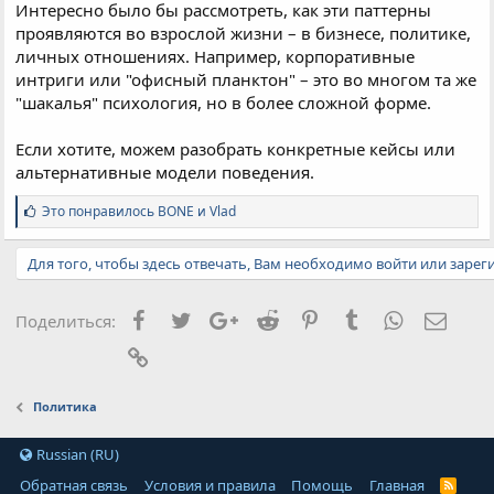
Интересно было бы рассмотреть, как эти паттерны
проявляются во взрослой жизни – в бизнесе, политике,
личных отношениях. Например, корпоративные
интриги или "офисный планктон" – это во многом та же
"шакалья" психология, но в более сложной форме.
Если хотите, можем разобрать конкретные кейсы или
альтернативные модели поведения.
С
Это понравилось
BONE
и
Vlad
и
м
Для того, чтобы здесь отвечать, Вам необходимо войти или зарег
п
а
т
и
Facebook
Twitter
Google+
Reddit
Pinterest
Tumblr
WhatsApp
Элект
Поделиться:
и
:
Ссылка
Политика
Russian (RU)
Обратная связь
Условия и правила
Помощь
Главная