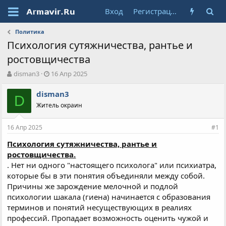
Вход
Регистрация
Политика
Психология сутяжничества, рантье и
ростовщичества
А
Д
disman3
16 Апр 2025
в
а
т
т
disman3
D
о
а
Житель окраин
р
н
т
а
16 Апр 2025
е
ч
#1
м
а
Психология сутяжничества, рантье и
ы
л
ростовщичества.
а
. Нет ни одного "настоящего психолога" или психиатра,
которые бы в эти понятия объединяли между собой.
Причины же зарождение мелочной и подлой
психологии шакала (гиена) начинается с образования
терминов и понятий несуществующих в реалиях
профессий. Пропадает возможность оценить чужой и