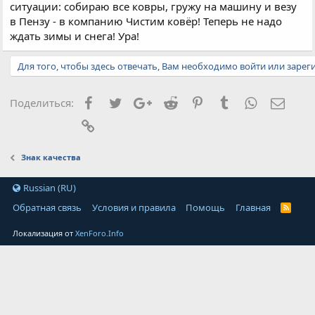
ситуации: собираю все ковры, гружу на машину и везу
в Пензу - в компанию Чистим ковёр! Теперь не надо
ждать зимы и снега! Ура!
Для того, чтобы здесь отвечать, Вам необходимо войти или зарег
Facebook
Twitter
Google+
Reddit
Pinterest
Tumblr
WhatsApp
Элект
Поделиться:
Ссылка
Знак качества
Russian (RU)
Обратная связь
Условия и правила
Помощь
Главная
Локализация от
XenForo.Info