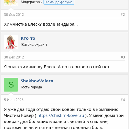
Модераторы
Команда форума
30 Дек 2012
#2
Химчистка Блеск? возле Тандыра...
Кто_то
Житель окраин
30 Дек 2012
#3
Я знаю химчистку Блеск. А вот отзывов о ней нет.
ShakhovValera
S
Гость города
5 Июн 2026
#4
Я уже два года отдаю свои ковры только в компанию
Чистим Ковёр (
https://chistim-kover.ru
). У меня дома три
ковра - два больших в зале и светлый в спальне,
поэтому пыль и пятна - вечная головная боль.