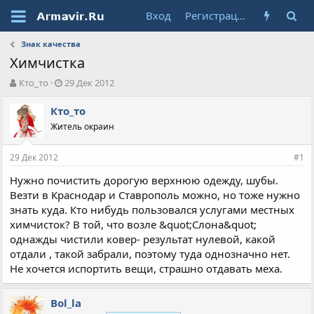
Вход
Регистрация
Знак качества
Химчистка
А
Д
Кто_то
29 Дек 2012
в
а
т
т
Кто_то
о
а
Житель окраин
р
н
т
а
29 Дек 2012
е
ч
#1
м
а
Нужно почистить дорогую верхнюю одежду, шубы.
ы
л
Везти в Краснодар и Ставрополь можно, но тоже нужно
а
знать куда. Кто нибудь пользовался услугами местных
химчисток? В той, что возле &quot;Слона&quot;
однажды чистили ковер- результат нулевой, какой
отдали , такой забрали, поэтому туда однозначно нет.
Не хочется испортить вещи, страшно отдавать меха.
Bol_la