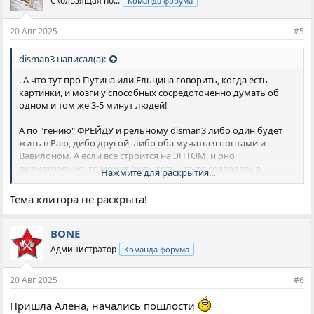
Скользящая по...
Команда форума
20 Авг 2025
#5
disman3 написал(а):
. А что тут про Путина или Ельцина говорить, когда есть
картинки, и мозги у способных сосредоточенно думать об
одном и том же 3-5 минут людей!
А по "гению" ФРЕЙДУ и рельному disman3 либо один будет
жить в Раю, дибо другой, либо оба мучаться понтами и
Вавилоном. А если всё строится на ЭНТОМ, и оно
диаметрально, то может быть хоть что-то совпадать в
Нажмите для раскрытия...
ценностях общества? Ну так помощница и податай, либо
богиня-вагиня, спасающая от злых, бессонных ночей? Можно
Тема клитора не раскрыта!
о чём-то договориться с такими в конфликте или же война до
победного конца? А есть ли измена и понты в Кремле
изначально, или всё дело во власти над дураками и бабами с
BONE
гуомиками во главе?
Администратор
Команда форума
20 Авг 2025
#6
Пришла Алена, начались пошлости