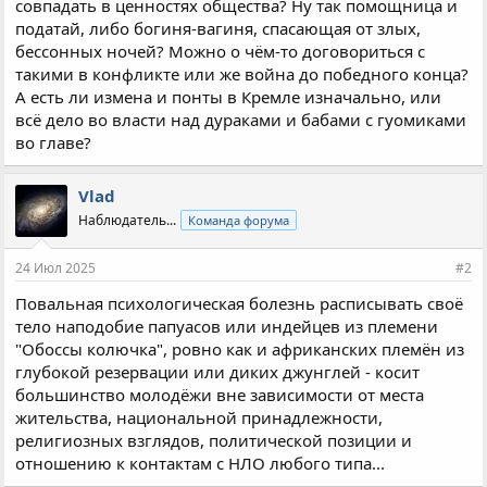
совпадать в ценностях общества? Ну так помощница и
податай, либо богиня-вагиня, спасающая от злых,
бессонных ночей? Можно о чём-то договориться с
такими в конфликте или же война до победного конца?
А есть ли измена и понты в Кремле изначально, или
всё дело во власти над дураками и бабами с гуомиками
во главе?
Vlad
Наблюдатель...
Команда форума
24 Июл 2025
#2
Повальная психологическая болезнь расписывать своё
тело наподобие папуасов или индейцев из племени
"Обоссы колючка", ровно как и африканских племён из
глубокой резервации или диких джунглей - косит
большинство молодёжи вне зависимости от места
жительства, национальной принадлежности,
религиозных взглядов, политической позиции и
отношению к контактам с НЛО любого типа...