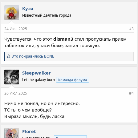
Кузя
Известный деятель города
24 Июл 2025
#3
Чувствуется, что этот
disman3
стал пропускать прием
таблеток или, упаси боже, запил горькую.
С
Это понравилось
BONE
и
м
п
Sleepwalker
а
Let the galaxy burn
Команда форума
т
и
и
26 Июл 2025
#4
:
Ничо не понял, но оч интересно.
ТС ты о чем вообще?
Вырази мысль, будь ласка.
Floret