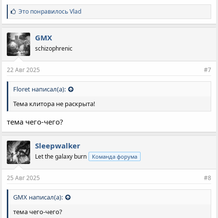
С
Это понравилось
Vlad
и
м
п
GMX
а
schizophrenic
т
и
и
22 Авг 2025
#7
:
Floret написал(а):
Тема клитора не раскрыта!
тема чего-чего?
Sleepwalker
Let the galaxy burn
Команда форума
25 Авг 2025
#8
GMX написал(а):
тема чего-чего?