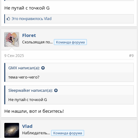
Не путай с точкой G
С
Это понравилось
Vlad
и
м
п
Floret
а
Скользящая по...
Команда форума
т
и
и
9 Сен 2025
#9
:
GMX написал(а):
тема чего-чего?
Sleepwalker написал(а):
Не путай с точкой G
Не нашли, вот и беситесь!
Vlad
Наблюдатель...
Команда форума