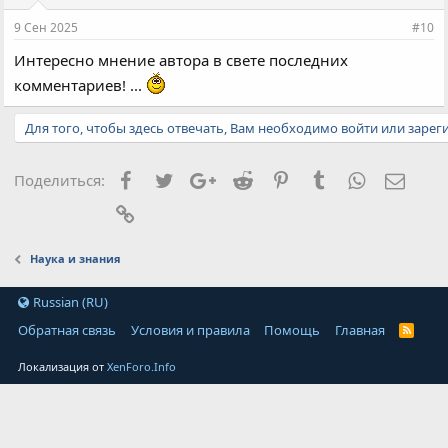
9 Сен 2025
#10
Интересно мнение автора в свете последних
комментариев! ...
Для того, чтобы здесь отвечать, Вам необходимо войти или зарег
Facebook
Twitter
Google+
Reddit
Pinterest
Tumblr
WhatsApp
Элект
Поделиться:
Ссылка
Наука и знания
Russian (RU)
Обратная связь
Условия и правила
Помощь
Главная
Локализация от
XenForo.Info