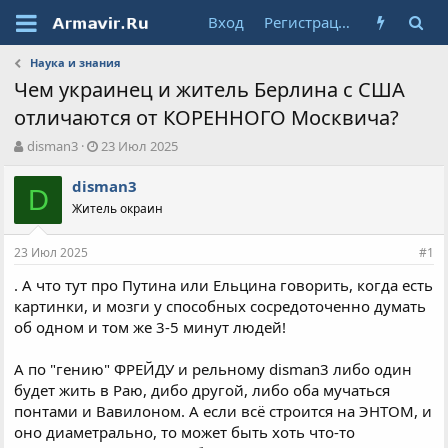
Вход
Регистрация
Наука и знания
Чем украинец и житель Берлина с США
отличаются от КОРЕННОГО Москвича?
А
Д
disman3
23 Июл 2025
в
а
т
т
disman3
D
о
а
Житель окраин
р
н
т
а
23 Июл 2025
е
ч
#1
м
а
. А что тут про Путина или Ельцина говорить, когда есть
ы
л
картинки, и мозги у способных сосредоточенно думать
а
об одном и том же 3-5 минут людей!
А по "гению" ФРЕЙДУ и рельному disman3 либо один
будет жить в Раю, дибо другой, либо оба мучаться
понтами и Вавилоном. А если всё строится на ЭНТОМ, и
оно диаметрально, то может быть хоть что-то