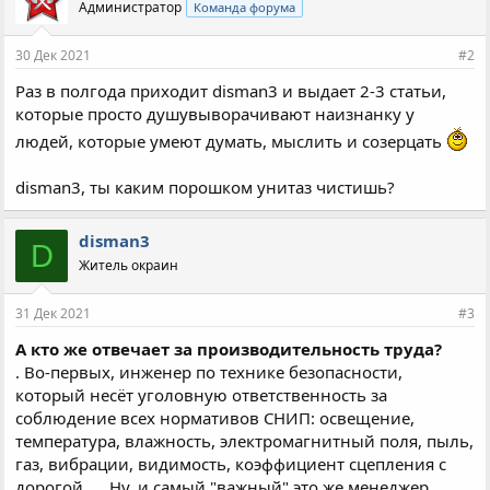
Администратор
Команда форума
30 Дек 2021
#2
Раз в полгода приходит disman3 и выдает 2-3 статьи,
которые просто душувыворачивают наизнанку у
людей, которые умеют думать, мыслить и созерцать
disman3, ты каким порошком унитаз чистишь?
disman3
D
Житель окраин
31 Дек 2021
#3
А кто же отвечает за производительность труда?
. Во-первых, инженер по технике безопасности,
который несёт уголовную ответственность за
соблюдение всех нормативов СНИП: освещение,
температура, влажность, электромагнитный поля, пыль,
газ, вибрации, видимость, коэффициент сцепления с
дорогой, ... Ну, и самый "важный" это же менеджер,