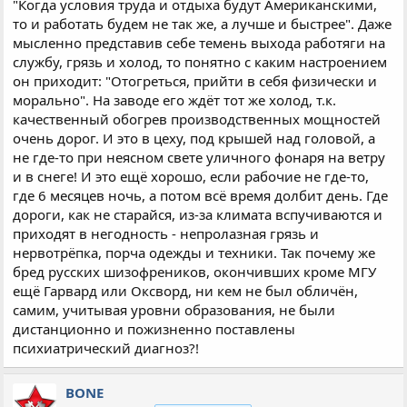
"Когда условия труда и отдыха будут Американскими,
то и работать будем не так же, а лучше и быстрее". Даже
мысленно представив себе темень выхода работяги на
службу, грязь и холод, то понятно с каким настроением
он приходит: "Отогреться, прийти в себя физически и
морально". На заводе его ждёт тот же холод, т.к.
качественный обогрев производственных мощностей
очень дорог. И это в цеху, под крышей над головой, а
не где-то при неясном свете уличного фонаря на ветру
и в снеге! И это ещё хорошо, если рабочие не где-то,
где 6 месяцев ночь, а потом всё время долбит день. Где
дороги, как не старайся, из-за климата вспучиваются и
приходят в негодность - непролазная грязь и
нервотрёпка, порча одежды и техники. Так почему же
бред русских шизофреников, окончивших кроме МГУ
ещё Гарвард или Оксворд, ни кем не был обличён,
самим, учитывая уровни образования, не были
дистанционно и пожизненно поставлены
психиатрический диагноз?!
BONE