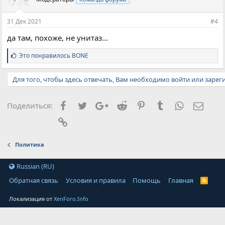
31 Дек 2021
#4
да там, похоже, не унитаз...
С
Это понравилось
BONE
и
м
Для того, чтобы здесь отвечать, Вам необходимо войти или зарег
п
а
т
и
Facebook
Twitter
Google+
Reddit
Pinterest
Tumblr
WhatsApp
Элект
Поделиться:
и
:
Ссылка
Политика
Russian (RU)
Обратная связь
Условия и правила
Помощь
Главная
Локализация от
XenForo.Info