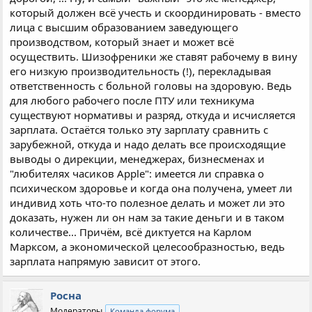
который должен всё учесть и скоординировать - вместо
лица с высшим образованием заведующего
производством, который знает и может всё
осуществить. Шизофреники же ставят рабочему в вину
его низкую производительность (!), перекладывая
ответственность с больной головы на здоровую. Ведь
для любого рабочего после ПТУ или техникума
существуют нормативы и разряд, откуда и исчисляется
зарплата. Остаётся только эту зарплату сравнить с
зарубежной, откуда и надо делать все происходящие
выводы о дирекции, менеджерах, бизнесменах и
"любителях часиков Apple": имеется ли справка о
психическом здоровье и когда она получена, умеет ли
индивид хоть что-то полезное делать и может ли это
доказать, нужен ли он нам за такие деньги и в таком
количестве... Причём, всё диктуется на Карлом
Марксом, а экономической целесообразностью, ведь
зарплата напрямую зависит от этого.
Росна
Модераторы
Команда форума