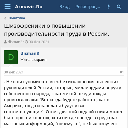
Вход
Регистрация
Политика
Шизофреники о повышении
производительности труда в России.
А
Д
disman3
30 Дек 2021
в
а
т
т
disman3
D
о
а
Житель окраин
р
н
т
а
30 Дек 2021
е
ч
#1
м
а
. Не стоит упоминать всех без исключения нынешних
ы
л
руководителей России, которые, миллиардами воруя у
а
собственного народа, с патетикой не единожды
провозглашали: "Вот когда будете работать, как в
Америке, тогда и зарплаты будут у вас
соответствующие". Ответ для этой подлой гнили может
быть прост и короток, хотя ни где прежде в средствах
массовых информаций, "почему-то", не был озвучен: