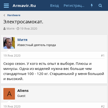
Вход
Регистрация
Hardware
Электросамокат.
А
Д
Митя
19 Янв 2020
в
а
т
т
Митя
о
а
Известный деятель города
р
н
т
а
е
ч
19 Янв 2020
#1
м
а
ы
л
Скоро сезон. У кого есть опыт в выборе. Плюсы и
а
минусы. Одна из моделей нужна вес больше чем
стандартные 100 - 120 кг. Старшенький у меня большой
и высокий.
Aliens
A
Guest
19 Янв 2020
#2