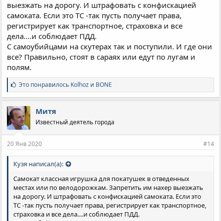
выезжать на дорогу. И штрафовать с конфискацией
самоката. Если это ТС -так пусть получает права,
регистрирует как транспортное, страховка и все
дела....и соблюдает ПДД.
С самоубийцами на скутерах так и поступили. И где они
все? Правильно, стоят в сараях или едут по лугам и
полям.
С
Это понравилось
Kolhoz
и
BONE
и
м
п
Митя
а
Известный деятель города
т
и
и
20 Янв 2020
#14
:
Кузя написал(а):
Самокат классная игрушка для покатушек в отведенных
местах или по велодорожкам. Запретить им нахер выезжать
на дорогу. И штрафовать с конфискацией самоката. Если это
ТС -так пусть получает права, регистрирует как транспортное,
страховка и все дела....и соблюдает ПДД.