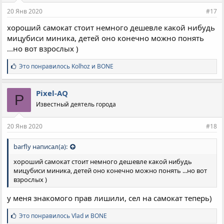
и
20 Янв 2020
#17
:
хороший самокат стоит немного дешевле какой нибудь
мицубиси миника, детей оно конечно можно понять
...но вот взрослых )
С
Это понравилось
Kolhoz
и
BONE
и
м
п
Pixel-AQ
P
а
Известный деятель города
т
и
и
20 Янв 2020
#18
:
barfly написал(а):
хороший самокат стоит немного дешевле какой нибудь
мицубиси миника, детей оно конечно можно понять ...но вот
взрослых )
у меня знакомого прав лишили, сел на самокат теперь)
С
Это понравилось
Vlad
и
BONE
и