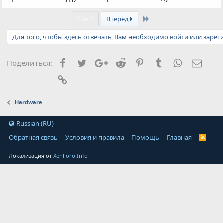
Last
1 из 2
Вперёд
Для того, чтобы здесь отвечать, Вам необходимо войти или зарег
Facebook
Twitter
Google+
Reddit
Pinterest
Tumblr
WhatsApp
Элект
Поделиться:
Ссылка
Hardware
Russian (RU)
Обратная связь
Условия и правила
Помощь
Главная
Локализация от
XenForo.Info