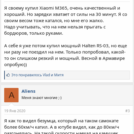
Я своему купил Xiaomi M365, очень качественный и
хороший. Но зарядки хватает от силы на 30 минут. Я со
своим весом тоже катался, но мне его жалко.
Надо учитывать, что на нем нельзя прыгать с
бордюров, только руками.
А себе я уже потом купил мощный Halten RS-03, но еще
ни разу не поездил на нем. Только попробовал, какой-
то он слишком резкий и мощный. Весной в Армавире
опробую))
С
Это понравилось
Vlad
и
Митя
и
м
п
Aliens
A
а
Меня знают многие ;-)
т
и
и
19 Янв 2020
#3
:
Я как то видел безумца, который на таком самокате
более 60км/ч катил. А в ютубе видел, как до 80км/ч
разгонялись. На такой скорости наехал на камушек,