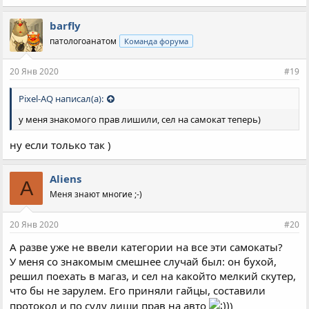
м
п
barfly
а
патологоанатом
Команда форума
т
и
и
20 Янв 2020
#19
:
Pixel-AQ написал(а):
у меня знакомого прав лишили, сел на самокат теперь)
ну если только так )
Aliens
A
Меня знают многие ;-)
20 Янв 2020
#20
А разве уже не ввели категории на все эти самокаты?
У меня со знакомым смешнее случай был: он бухой,
решил поехать в магаз, и сел на какойто мелкий скутер,
что бы не зарулем. Его приняли гайцы, составили
протокол и по суду лиши прав на авто
)