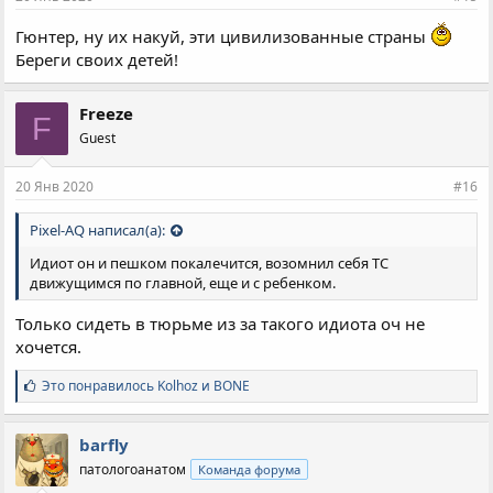
Гюнтер, ну их накуй, эти цивилизованные страны
Береги своих детей!
Freeze
F
Guest
20 Янв 2020
#16
Pixel-AQ написал(а):
Идиот он и пешком покалечится, возомнил себя ТС
движущимся по главной, еще и с ребенком.
Только сидеть в тюрьме из за такого идиота оч не
хочется.
С
Это понравилось
Kolhoz
и
BONE
и
м
п
barfly
а
патологоанатом
Команда форума
т
и