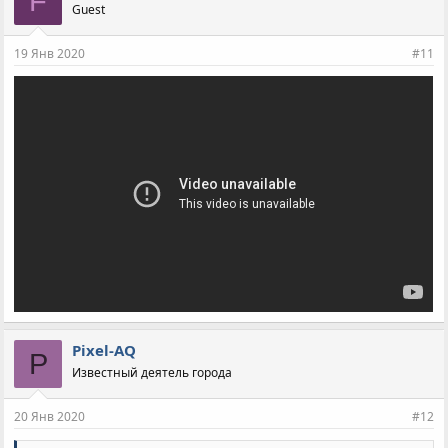
F
Guest
19 Янв 2020
#11
Pixel-AQ
P
Известный деятель города
20 Янв 2020
#12