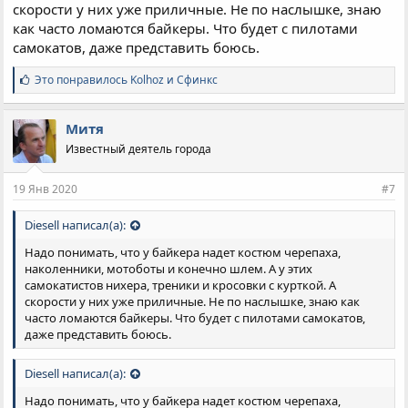
скорости у них уже приличные. Не по наслышке, знаю
как часто ломаются байкеры. Что будет с пилотами
самокатов, даже представить боюсь.
С
Это понравилось
Kolhoz
и
Сфинкс
и
м
п
Митя
а
Известный деятель города
т
и
и
19 Янв 2020
#7
:
Diesell написал(а):
Надо понимать, что у байкера надет костюм черепаха,
наколенники, мотоботы и конечно шлем. А у этих
самокатистов нихера, треники и кросовки с курткой. А
скорости у них уже приличные. Не по наслышке, знаю как
часто ломаются байкеры. Что будет с пилотами самокатов,
даже представить боюсь.
Diesell написал(а):
Надо понимать, что у байкера надет костюм черепаха,