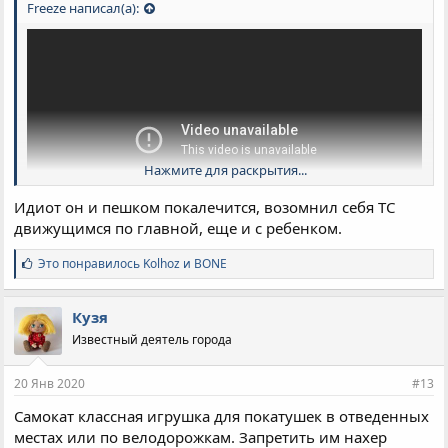
Freeze написал(а):
Нажмите для раскрытия...
Идиот он и пешком покалечится, возомнил себя ТС
движущимся по главной, еще и с ребенком.
С
Это понравилось
Kolhoz
и
BONE
и
м
п
Кузя
а
Известный деятель города
т
и
и
20 Янв 2020
#13
:
Самокат классная игрушка для покатушек в отведенных
местах или по велодорожкам. Запретить им нахер