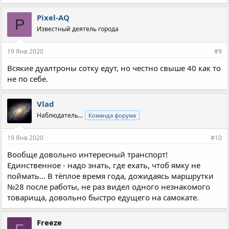
м
п
Pixel-AQ
P
а
Известный деятель города
т
и
и
19 Янв 2020
#9
:
Всякие дуалтроны сотку едут, но честно свыше 40 как то
не по себе.
Vlad
Наблюдатель...
Команда форума
19 Янв 2020
#10
Вообще довольно интересный транспорт!
Единственное - надо знать, где ехать, чтоб ямку не
поймать... В тёплое время года, дожидаясь маршрутки
№28 после работы, не раз видел одного незнакомого
товарища, довольно быстро едущего на самокате.
Freeze