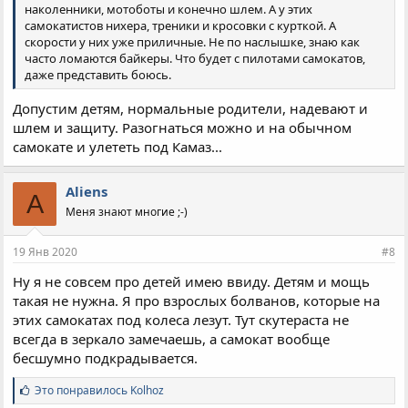
наколенники, мотоботы и конечно шлем. А у этих
самокатистов нихера, треники и кросовки с курткой. А
скорости у них уже приличные. Не по наслышке, знаю как
часто ломаются байкеры. Что будет с пилотами самокатов,
даже представить боюсь.
Допустим детям, нормальные родители, надевают и
шлем и защиту. Разогнаться можно и на обычном
самокате и улететь под Камаз...
Aliens
A
Меня знают многие ;-)
19 Янв 2020
#8
Ну я не совсем про детей имею ввиду. Детям и мощь
такая не нужна. Я про взрослых болванов, которые на
этих самокатах под колеса лезут. Тут скутераста не
всегда в зеркало замечаешь, а самокат вообще
бесшумно подкрадывается.
С
Это понравилось
Kolhoz
и