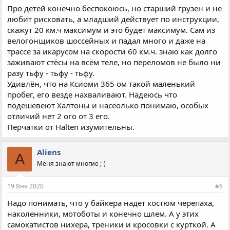
Про детей конечно беспокоюсь, но старший грузен и не
любит рисковать, а младший действует по инструкции,
скажут 20 км.ч максимум и это будет максимум. Сам из
велогонщиков шоссейных и падал много и даже на
трассе за икарусом на скорости 60 км.ч. знаю как долго
заживают стёсы на всём теле, но переломов не было ни
разу тьфу - тьфу - тьфу.
Удивлён, что на Ксиоми 365 ом такой маленький
пробег, его везде нахваливают. Надеюсь что
подешевеют Халтоны и насеолько понимаю, особых
отличий нет 2 ого от 3 его.
Перчатки от Halten изумительны.
Aliens
A
Меня знают многие ;-)
19 Янв 2020
#6
Надо понимать, что у байкера надет костюм черепаха,
наколенники, мотоботы и конечно шлем. А у этих
самокатистов нихера, треники и кросовки с курткой. А