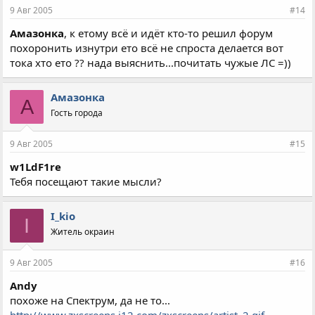
9 Авг 2005
#14
Амазонка
, к етому всё и идёт кто-то решил форум
похоронить изнутри ето всё не спроста делается вот
тока хто ето ?? нада выяснить...почитать чужые ЛС =))
Амазонка
А
Гость города
9 Авг 2005
#15
w1LdF1re
Тебя посещают такие мысли?
I_kio
I
Житель окраин
9 Авг 2005
#16
Andy
похоже на Спектрум, да не то...