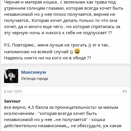
Черная и матерая кошка.. с зелеными как трава под
утренним солнцем глазами, которая всегда хочет быть
независимой но у нее плохо получается, вернее не
получается.. Которая хочет делать только то что она
хочет, да и много еще чего.. но которая спряталась за
эту черную ночь и никого к себе не подпускает ??
P.S. Повторяю.. меня лучше не трогать )) эт я так..
напоминаю на всякий случай ))
Надеюсь никто ни на кого не в обиде ??
Максимум
Легенда города
8 Авг 2005
#8
Saviour
все верно, 4,5 балла за проницательность! за малым
исключением - "которая всегда хочет быть
независимой но у нее ..не получается" - кошка
действительно независимая,,, не обессудьте, уж какая