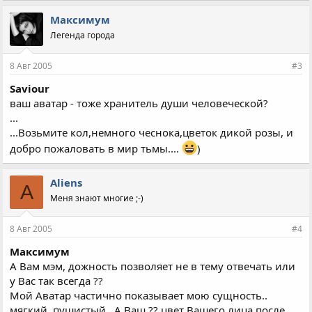
Максимум
Легенда города
8 Авг 2005
#3
Saviour
ваш аватар - тоже хранитель души человеческой?
...
...Возьмите кол,немного чеснока,цветок дикой розы, и
добро пожаловать в мир тьмы....
)
Aliens
A
Меня знают многие ;-)
8 Авг 2005
#4
Максимум
А Вам мэм, дожность позволяет не в тему отвечать или
у Вас так всегда ??
Мой Аватар частично показывает мою сущность..
мягкий, пушистый.. А Ваш ?? цвет Вашего лица после