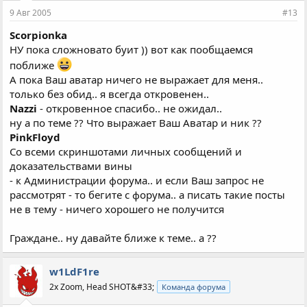
9 Авг 2005
#13
Scorpionka
НУ пока сложновато буит )) вот как пообщаемся
поближе
А пока Ваш аватар ничего не выражает для меня..
только без обид.. я всегда откровенен..
Nazzi
- откровенное спасибо.. не ожидал..
ну а по теме ?? Что выражает Ваш Аватар и ник ??
PinkFloyd
Со всеми скриншотами личных сообщений и
доказательствами вины
- к Администрации форума.. и если Ваш запрос не
рассмотрят - то бегите с форума.. а писать такие посты
не в тему - ничего хорошего не получится
Граждане.. ну давайте ближе к теме.. а ??
w1LdF1re
2x Zoom, Head SHOT&#33;
Команда форума