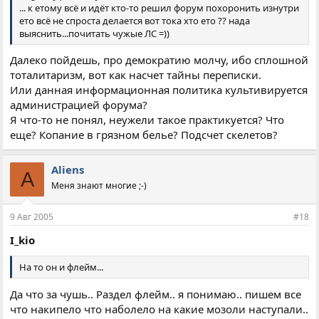
... к етому всё и идёт кто-то решил форум похоронить изнутри
ето всё не спроста делается вот тока хто ето ?? нада
выяснить...почитать чужые ЛС =))
Далеко пойдешь, про демократию молчу, ибо сплошной
тоталитаризм, вот как насчет тайны переписки.
Или данная информационная политика культивируется
администрацией форума?
Я что-то не понял, неужели такое практикуется? Что
еще? Копание в грязном белье? Подсчет скелетов?
Aliens
A
Меня знают многие ;-)
9 Авг 2005
#18
I_kio
На то он и флейм...
Да что за чушь.. Раздел флейм.. я понимаю.. пишем все
что накипело что наболело на какие мозоли наступали..