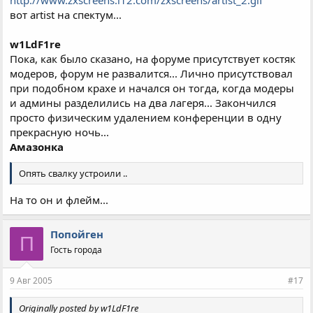
http://www.zxscreens.i12.com/zxscreens/artist_2.gif
вот artist на спектум...
w1LdF1re
Пока, как было сказано, на форуме присутствует костяк
модеров, форум не развалится... Лично присутствовал
при подобном крахе и начался он тогда, когда модеры
и админы разделились на два лагеря... Закончился
просто физическим удалением конференции в одну
прекрасную ночь...
Амазонка
Опять свалку устроили ..
На то он и флейм...
Попойген
П
Гость города
9 Авг 2005
#17
Originally posted by w1LdF1re