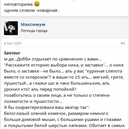
неповторима
одним словом -коварная .
Максимум
Легенда города
8 Авг 2005
#6
Saviour
м-дя...Добби отдыхает по сравнению с вами...
"Расскажите историю выбора ника, и заставки"... о нике
было, о заставке - не было... аль у вас "куриная слепота
вместе со склерозом"? в ваши-то 25-ать... мягкий, грите,
пушистый...а глазки шо ж таки большенькие, аль
уронил кто? аль перед попойкой?
позаботьтесь о своем лице, а не только о степени
лохматости и пушистости...
Я бы охарактеризовала ваш аватар так":
белоглазый олений хомячок, размером немного
больше домовой мыши, с большими ушами и глазами
и покрытыми белой шерстью лапками. Обитает в самых