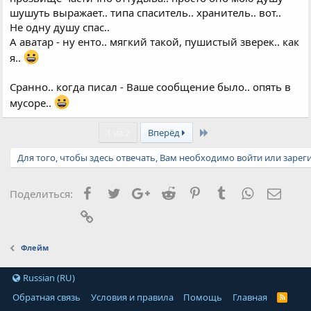
шушуть выражает.. типа спаситель.. хранитель.. вот..
Не одну душу спас..
А аватар - ну енто.. мягкий такой, пушистый зверек.. как
я..
Сранно.. когда писал - Ваше сообщение было.. опять в
мусоре..
Last
1 из 2
Вперёд
Для того, чтобы здесь отвечать, Вам необходимо войти или зарег
Facebook
Twitter
Google+
Reddit
Pinterest
Tumblr
WhatsApp
Элект
Поделиться:
Ссылка
Флейм
Russian (RU)
Обратная связь
Условия и правила
Помощь
Главная