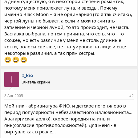
а днем существую, я в некоторой степени романтик,
поэтому меня привлекает луна, и звезды. Почему
именно Black Moon – я не ординарная (то я так считаю),
черной луны не бывает, а если и можно считать
затмение и черной луной, то это происходит, не часта.
Заставка выбрана, по тем причина, что есть, что - то
схожее, но есть различие у меня не столь длинные
когти, волосы светлее, нет татуировок на лице и еще
некоторые различия, а так прям сестры.
I_kio
I
Житель окраин
8 Авг 2005
#2
Мой ник - абривиатура ФИО, и детское погонялово в
период популярности небезизвестного иллюзиониста...
Аватар(искал долго), скорее породия на инь и
янь(согласие противоположностей). Для меня - в
виртуале как в реале...