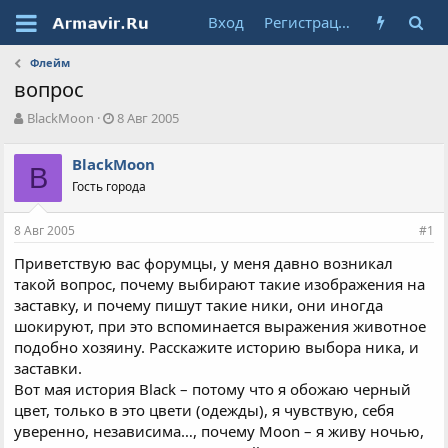
Вход
Регистрация
Флейм
вопрос
А
Д
BlackMoon
8 Авг 2005
в
а
т
т
BlackMoon
о
B
а
Гость города
р
н
т
а
е
ч
8 Авг 2005
#1
м
а
ы
л
Приветствую вас форумцы, у меня давно возникал
а
такой вопрос, почему выбирают такие изображения на
заставку, и почему пишут такие ники, они иногда
шокируют, при это вспоминается выражения животное
подобно хозяину. Расскажите историю выбора ника, и
заставки.
Вот мая история Black – потому что я обожаю черный
цвет, только в это цвети (одежды), я чувствую, себя
уверенно, независима…, почему Moon – я живу ночью,