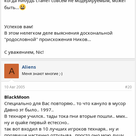
когда нибудь станет совсем не модерируемым, может
быть...
Успехов вам!
В этом нелегком деле выяснения доскональной
"родословной" происхожения Ников...
С уважением, Nic!
Aliens
A
Меня знают многие ;-)
10 Авг 2005
#20
BlackMoon
Специально для Вас повторяю.. то что кануло в мусор
Давно эт было.. 1997..
В технаре учился.. тады тока пни вторые пошли.. ммх..
ну и quake первый естессно..
так вот входил в 10 лучших игроков технаря.. ну и
прозвище частично оттудыва.. просто оно мою душу