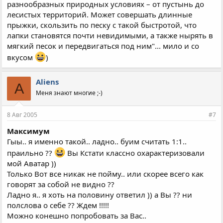
разнообразных природных условиях – от пустынь до
лесистых территорий. Может совершать длинные
прыжки, скользить по песку с такой быстротой, что
лапки становятся почти невидимыми, а также нырять в
мягкий песок и передвигаться под ним"... мило и со
вкусом
)
Aliens
A
Меня знают многие ;-)
8 Авг 2005
#7
Максимум
Гыы.. я именно такой.. ладно.. буим считать 1:1..
праильно ??
Вы Кстати классно охарактеризовали
мой Аватар ))
Только Вот все никак не пойму.. или скорее всего как
говорят за собой не видно ??
Ладно я.. я хоть на половину ответил )) а Вы ?? ни
полслова о себе ?? Ждем !!!!!
Можно конешно попробовать за Вас..