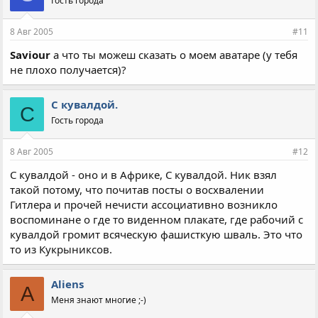
Гость города
8 Авг 2005
#11
Saviour
а что ты можеш сказать о моем аватаре (у тебя
не плохо получается)?
С кувалдой.
С
Гость города
8 Авг 2005
#12
С кувалдой - оно и в Африке, С кувалдой. Ник взял
такой потому, что почитав посты о восхвалении
Гитлера и прочей нечисти ассоциативно возникло
воспоминане о где то виденном плакате, где рабочий с
кувалдой громит всяческую фашисткую шваль. Это что
то из Кукрыниксов.
Aliens
A
Меня знают многие ;-)