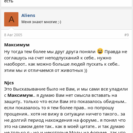
есть
Aliens
A
Меня знают многие ;-)
8 Авг 2005
#9
Максимум
Ну тогда тем более мы друг друга поняли
Правда не
соглашусь на счет неподпусканий к себе.. нужно
наоборот.. как можно больше людей пускать к себе..
этим мы и отличаемся от животных ))
Njcs
Это Высказывание было не Вам, и мы сами все уладили
с
Максимум
.. я думаю Вам нет смысла вставать на
защиту.. только что если Вам это показалось обидным..
если показалось то я тем более прав.. но попрошу
прощения.. хотя не вижу в ситуации ничего такого.. за
не долгий период нахождения на форуме.. я понял что
это на самом деле так.. как в моей цитате.. и так думаю
не только я - но и некоторые Моды на форуме.. так что