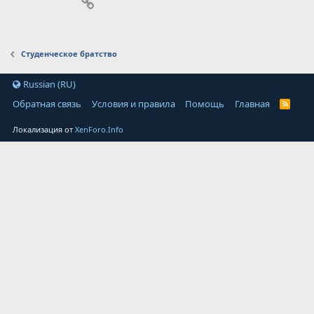
Ссылка
Студенческое братство
Russian (RU)
Обратная связь
Условия и правила
Помощь
Главная
Локализация от
XenForo.Info