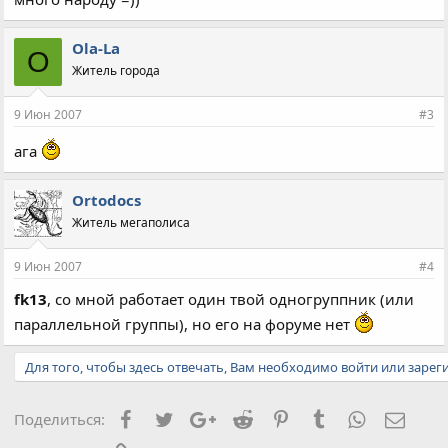
Ola-La
O
Житель города
9 Июн 2007
#3
ага
Ortodocs
Житель мегаполиса
9 Июн 2007
#4
fk13
, со мной работает один твой одногруппник (или
параллельной группы), но его на форуме нет
Для того, чтобы здесь отвечать, Вам необходимо войти или зарег
Facebook
Twitter
Google+
Reddit
Pinterest
Tumblr
WhatsApp
Элект
Поделиться: