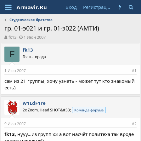
Вход
Регистрация
Студенческое братство
гр. 01-э021 и гр. 01-э022 (АМТИ)
А
Д
fk13
1 Июн 2007
в
а
т
т
fk13
F
о
а
Гость города
р
н
т
а
1 Июн 2007
е
ч
#1
м
а
сам из 21 группы, хочу узнать - может тут кто знакомый
ы
л
есть)
а
w1LdF1re
2x Zoom, Head SHOT&#33;
Команда форума
9 Июн 2007
#2
fk13
, нууу...из групп х3 а вот насчёт политеха так вроде
много народу =))