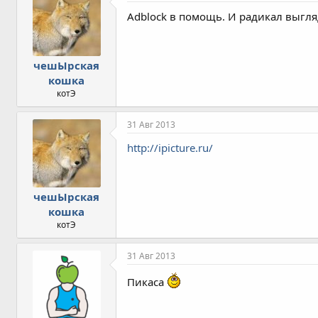
Adblock в помощь. И радикал выгляд
чешЫрская
кошка
котЭ
31 Авг 2013
http://ipicture.ru/
чешЫрская
кошка
котЭ
31 Авг 2013
Пикаса