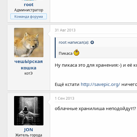
root
Администратор
Команда форума
31 Авг 2013
root написал(а):
Пикаса
чешЫрская
Ну пикаса это для хранения:-) и её 
кошка
котЭ
Ещё кстати
http://savepic.org/
ничего 
1 Сен 2013
облачные хранилиша неподойдут!?
JON
Житель города