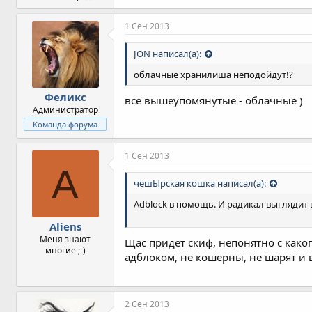
1 Сен 2013
JON написал(а):
облачные хранилиша неподойдут!?
Феликс
все вышеупомянутые - облачные )
Администратор
Команда форума
1 Сен 2013
A
чешЫрская кошка написал(а):
Adblock в помощь. И радикал выглядит в
Aliens
Меня знают
Щас придет скиф, непонятно с како
многие ;-)
адблоком, не кошерны, не шарят и 
2 Сен 2013