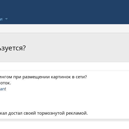
ли
зуется?
тингом при размещении картинок в сети?
оток.
-ап
!
кал достал своей тормознутой рекламой.