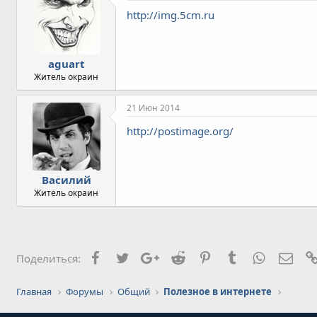
http://img.5cm.ru
aguart
Житель окраин
21 Июн 2014
http://postimage.org/
Василий
Житель окраин
Facebook
Twitter
Google+
Reddit
Pinterest
Tumblr
WhatsApp
Элек
Поделиться:
Главная
Форумы
Общий
Полезное в интернете