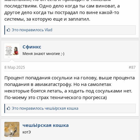
последствиям. Одно дело когда ты сам виноват, а
другое дело когда ты пострадал по вине какой-то
системы, за которую еще и заплатил.
С
Это понравилось
Vlad
и
м
п
Сфинкс
а
Меня знают многие ;-)
т
и
и
8 Мар 2025
#87
:
Процент попадания сосульки на голову, выше процента
попадания в авиакатастрофу. Но на самолетах
некоторые боятся летать, а ходить под сосульками нет.
По-моему это страх технического прогресса)
С
Это понравилось
чешЫрская кошка
и
м
п
чешЫрская кошка
а
котЭ
т
и