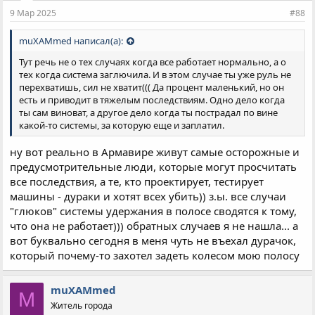
и
9 Мар 2025
#88
:
muXAMmed написал(а):
Тут речь не о тех случаях когда все работает нормально, а о
тех когда система заглючила. И в этом случае ты уже руль не
перехватишь, сил не хватит((( Да процент маленький, но он
есть и приводит в тяжелым последствиям. Одно дело когда
ты сам виноват, а другое дело когда ты пострадал по вине
какой-то системы, за которую еще и заплатил.
ну вот реально в Армавире живут самые осторожные и
предусмотрительные люди, которые могут просчитать
все последствия, а те, кто проектирует, тестирует
машины - дураки и хотят всех убить)) з.ы. все случаи
"глюков" системы удержания в полосе сводятся к тому,
что она не работает))) обратных случаев я не нашла... а
вот буквально сегодня в меня чуть не въехал дурачок,
который почему-то захотел задеть колесом мою полосу
muXAMmed
M
Житель города