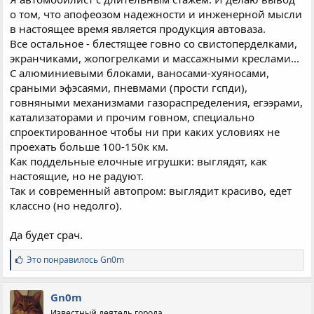
о том, что апофеозом надежности и инженерной мысли
в настоящее время является продукция автоваза.
Все остальное - блестящее говно со свистоперделками,
экранчиками, жопогрелками и массажными креслами...
С алюминиевыми блоками, ваносами-хуяносами,
сраными эфэсаями, пневмами (прости гспди),
говняными механизмами газораспределения, егээрами,
катализаторами и прочим говном, специально
спроектированное чтобы ни при каких условиях не
проехать больше 100-150к км.
Как поддельные елочные игрушки: выглядят, как
настоящие, но не радуют.
Так и современный автопром: выглядит красиво, едет
классно (но недолго).
Да будет срач.
С
Это понравилось
Gn0m
и
м
п
Gn0m
а
Известный деятель города