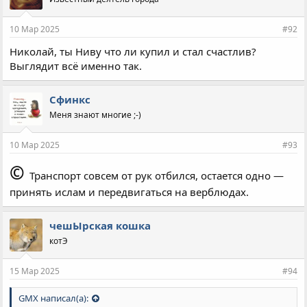
т
и
и
10 Мар 2025
#92
:
Николай, ты Ниву что ли купил и стал счастлив?
Выглядит всё именно так.
Сфинкс
Меня знают многие ;-)
10 Мар 2025
#93
©
Транспорт совсем от рук отбился, остается одно —
принять ислам и передвигаться на верблюдах.
чешЫрская кошка
котЭ
15 Мар 2025
#94
GMX написал(а):