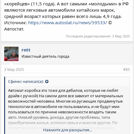
«корейцев» (11,5 года). А вот самыми «молодыми» в РФ
являются легковые автомобили китайских марок,
средний возраст которых равен всего лишь 4,9 года.
Источник:
https://www.autostat.ru/news/59533/
©
Автостат.
Последнее редактирование:
3 Мар 2025
rott
Известный деятель города
3 Мар 2025
#83
Сфинкс написал(а):
Автомат коробка это тоже для дебилов, которые не любят
драйв с ручкой) На самом деле все зависит от материальных
возможностей человека. Многие из ругающих продвинутые
технологии в автомобиле не пользовались и не будут ими
пользоваться по причине невозможности владеть таким
авто. Низкий уровень дохода, другие проблемы, типа
приобретения жилья, хотелки семьи и многое другое. По
статистике парк отечественных авто в настоящее время
Нажмите для раскрытия...
составляют машины средний возраст которых превышает 15