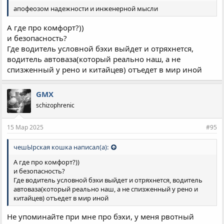
апофеозом надежности и инженерной мысли
А где про комфорт?))
и безопасность?
Где водитель условной бэхи выйдет и отряхнется,
водитель автоваза(который реально наш, а не
спизженный у рено и китайцев) отъедет в мир иной
GMX
schizophrenic
15 Мар 2025
#95
чешЫрская кошка написал(а):
А где про комфорт?))
и безопасность?
Где водитель условной бэхи выйдет и отряхнется, водитель
автоваза(который реально наш, а не спизженный у рено и
китайцев) отъедет в мир иной
Не упоминайте при мне про бэхи, у меня рвотный