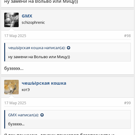
ну замени на Вольво или Мицу))
GMX
schizophrenic
17 Мар 2025
#98
чешЫрская кошка написал(а):
ну замени на Вольво или Мицу))
буэээээ...
чешЫрская кошка
котЭ
17 Мар 2025
#99
GMX написал(а):
буэээээ...