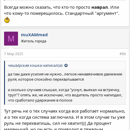
Всегда можно сказать, что кто-то просто
наврал
. Или
что кому-то померещилось. Стандартный "аргумент".
muXAMmed
M
Житель города
7 Мар 2025
#86
чешЫрская кошка написал(а):
да там даже усилия не нужно.. легкое ненавязчивое движение
руля, которое спокойно перехватывается
а сколько случаев слышал, когда "уснул, выехал на встречку,
труп"? опять же, не исключаю, что водитель просто напиздел,
что сработало удержание в полосе
Тут речь не о тех случаях когда все работает нормально,
а о тех когда система заглючила. И в этом случае ты уже
руль не перехватишь, сил не хватит((( Да процент
маленький, но он есть и приводит в тяжелым