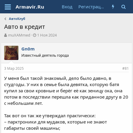
Вход
Регистрация
АвтоКлуб
Авто в кредит
А
Д
muXAMmed
1 Ноя 2024
в
а
т
т
Gn0m
о
а
Известный деятель города
р
н
т
а
е
ч
3 Мар 2025
#81
м
а
ы
л
У меня был такой знакомый, дело было давно, в
а
студгоды. У них в семье была девятка, которую батя
купил за свои кровные и берёг её как зеницу ока, она
потом в последствии перешла как приданное другу в 20
с небольшим лет.
Так вот он так же утверждал практически:
– парктроники для мудаков, которые не знают
габариты своей машины;