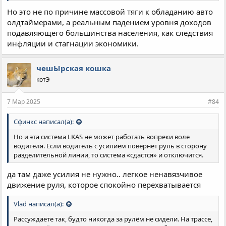
лет. Грустно это.
Но это не по причине массовой тяги к обладанию авто
олдтаймерами, а реальным падением уровня доходов
подавляющего большинства населения, как следствия
инфляции и стагнации экономики.
чешЫрская кошка
котЭ
7 Мар 2025
#84
Сфинкс написал(а):
Но и эта система LKAS не может работать вопреки воле
водителя. Если водитель с усилием повернет руль в сторону
разделительной линии, то система «сдастся» и отключится.
да там даже усилия не нужно.. легкое ненавязчивое
движение руля, которое спокойно перехватывается
Vlad написал(а):
Рассуждаете так, будто никогда за рулём не сидели. На трассе,