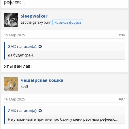
рефлекс...
Sleepwalker
Let the galaxy burn
Команда форума
15 Мар 2025
#96
GMX написал(а):
Да будет срач.
Япы ван лав!
чешЫрская кошка
котЭ
16 Мар 2025
#97
GMX написал(а):
Не упоминайте при мне про бэхи, у меня рвотный рефлекс...