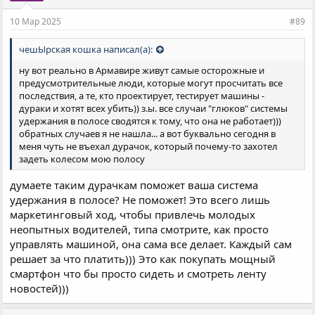
10 Мар 2025
#89
чешЫрская кошка написал(а):
ну вот реально в Армавире живут самые осторожные и
предусмотрительные люди, которые могут просчитать все
последствия, а те, кто проектирует, тестирует машины -
дураки и хотят всех убить)) з.ы. все случаи "глюков" системы
удержания в полосе сводятся к тому, что она не работает)))
обратных случаев я не нашла... а вот буквально сегодня в
меня чуть не въехал дурачок, который почему-то захотел
задеть колесом мою полосу
думаете таким дурачкам поможет ваша система
удержания в полосе? Не поможет! Это всего лишь
маркетинговый ход, чтобы привлечь молодых
неопытных водителей, типа смотрите, как просто
управлять машиной, она сама все делает. Каждый сам
решает за что платить))) Это как покупать мощный
смартфон что бы просто сидеть и смотреть ленту
новостей)))