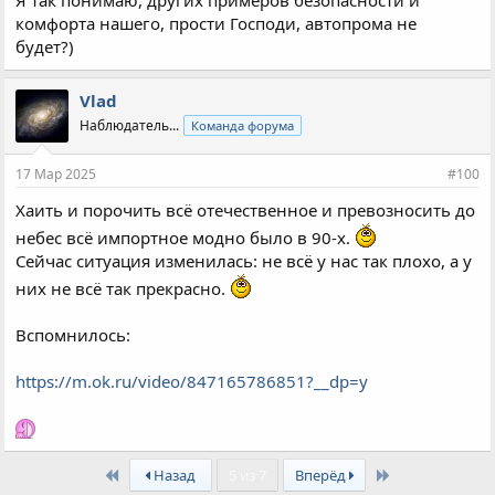
Я так понимаю, других примеров безопасности и
комфорта нашего, прости Господи, автопрома не
будет?)
Vlad
Наблюдатель...
Команда форума
17 Мар 2025
#100
Хаить и порочить всё отечественное и превозносить до
небес всё импортное модно было в 90-х.
Сейчас ситуация изменилась: не всё у нас так плохо, а у
них не всё так прекрасно.
Вспомнилось:
https://m.ok.ru/video/847165786851?__dp=y
First
Last
Назад
5 из 7
Вперёд