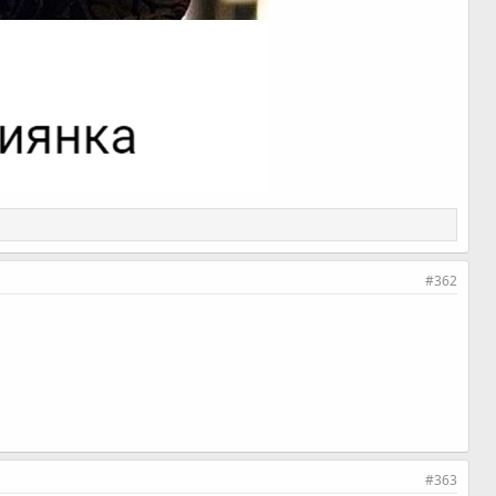
#362
#363