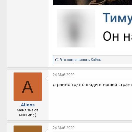
С
Это понравилось
Kolhoz
и
м
п
24 Май 2020
а
A
т
странно то,что люди в нашей стран
и
и
:
Aliens
Меня знают
многие ;-)
24 Май 2020