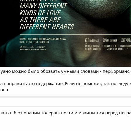
гуано можно было обозвать умными словами - перформанс, 
поправить это недержание. Если не поможет, так последует 
ова.
овать в бесновании толерантности и извиниться перед негр