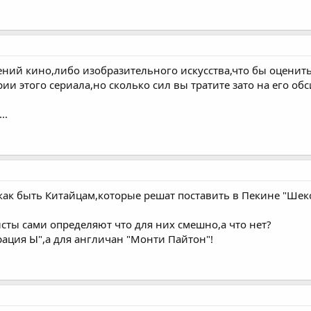
ний кино,либо изобразительного искусства,что бы оценить
ии этого сериала,но сколько сил вы тратите зато на его об
..
 как быть Китайцам,которые решат поставить в Пекине "Ше
сты сами определяют что для них смешно,а что нет?
рация Ы",а для англичан "Монти Пайтон"!