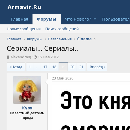
Главная
Форумы
Что нового?
Пользовате
Новые сообщения
Поиск сообщений
Главная
Форумы
Развлечения
Cinema
Сериалы... Сериалы..
А
Д
Alexandra8)
16 Фев 2012
в
а
Назад
1
...
17
18
19
20
21
Вперёд
т
т
о
а
р
н
23 Май 2020
т
а
е
ч
м
а
ы
л
а
Кузя
Известный деятель
города