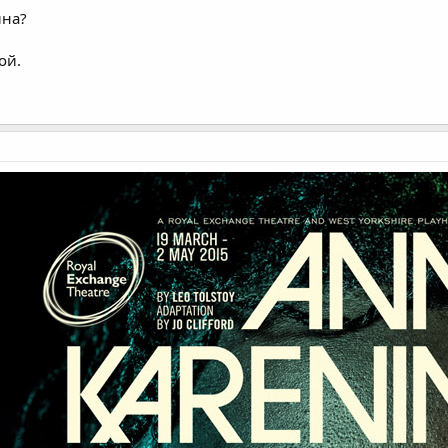
ина?
ой.