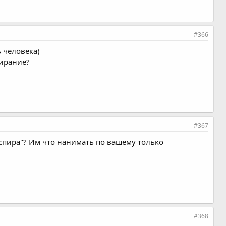
#366
 человека)
сирание?
#367
кспира"? Им что нанимать по вашему только
#368