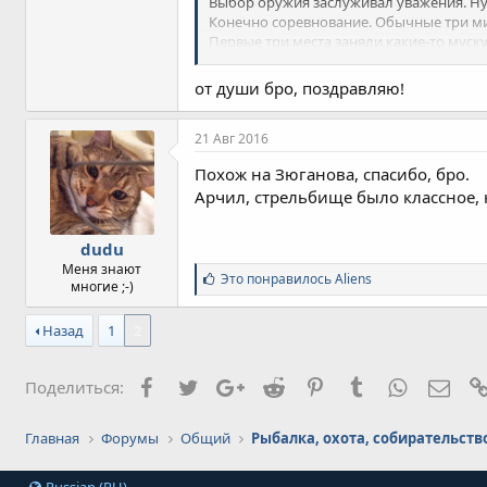
Выбор оружия заслуживал уважения. Ну
Конечно соревнование. Обычные три ми
Первые три места заняли какие-то муску
Одноклубники жутко поздравляли, девоч
от души бро, поздравляю!
21 Авг 2016
Похож на Зюганова, спасибо, бро.
Арчил, стрельбище было классное, 
dudu
Меня знают
С
Это понравилось
Aliens
многие ;-)
и
м
Назад
1
2
п
а
т
и
Facebook
Twitter
Google+
Reddit
Pinterest
Tumblr
WhatsApp
Элек
Поделиться:
и
:
Главная
Форумы
Общий
Рыбалка, охота, собирательство