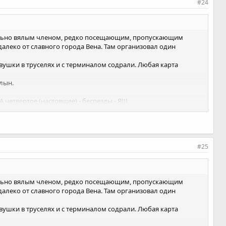
#24
довольно вялым членом, редко посещающим, пропускающим
далеко от славного города Вена. Там организовал один
евушки в труселях и с терминалом содрали. Любая карта
лын.
четвертое (настоящее) - беспезды - Я!!!
рох в пороховницах!
#25
довольно вялым членом, редко посещающим, пропускающим
далеко от славного города Вена. Там организовал один
евушки в труселях и с терминалом содрали. Любая карта