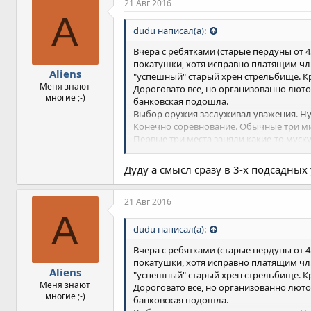
п
21 Авг 2016
а
A
т
dudu написал(а):
и
и
Вчера с ребятками (старые пердуны от
:
покатушки, хотя исправно платящим чл.
Aliens
"успешный" старый хрен стрельбище. К
Меня знают
Дороговато все, но организованно люто
многие ;-)
банковская подошла.
Выбор оружия заслуживал уважения. Ну
Конечно соревнование. Обычные три ми
Первые три места заняли какие-то муску
Одноклубники жутко поздравляли, девоч
Дуду а смысл сразу в 3-х подсадных 
21 Авг 2016
A
dudu написал(а):
Вчера с ребятками (старые пердуны от
покатушки, хотя исправно платящим чл.
Aliens
"успешный" старый хрен стрельбище. К
Меня знают
Дороговато все, но организованно люто
многие ;-)
банковская подошла.