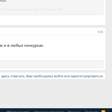
лын.
четвертое (настоящее) - беспезды - Я!!!
рох в пороховницах!
#26
к и в любых конкурсах.
ы здесь отвечать, Вам необходимо войти или зарегистрироваться.