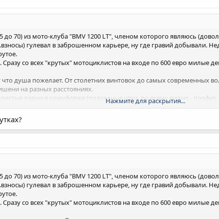
 45 до 70) из мото-клуба "BMV 1200 LT", членом которого являюсь (
взносы) гулевал в заброшенном карьере, ну где гравий добывали. Не
рутое.
. Сразу со всех "крутых" мотоциклистов на входе по 600 евро милые д
 что душа пожелает. От столетних винтовок до самых современных во
шени на разных расстояниях.
листые парни в комуфляже (подсадные утки, по всему видно - профи). А 
Нажмите для раскрытия...
ки в трусах угощали шампанским. Эх! Приятно все-таки. Есть еще по
утках?
 45 до 70) из мото-клуба "BMV 1200 LT", членом которого являюсь (
взносы) гулевал в заброшенном карьере, ну где гравий добывали. Не
рутое.
. Сразу со всех "крутых" мотоциклистов на входе по 600 евро милые д