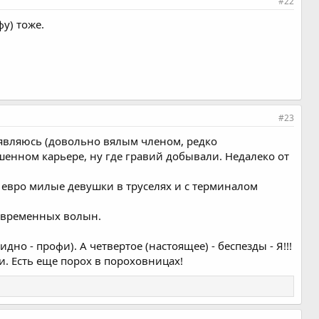
#22
фу) тоже.
#23
о являюсь (довольно вялым членом, редко
енном карьере, ну где гравий добывали. Недалеко от
0 евро милые девушки в труселях и с терминалом
современных волын.
но - профи). А четвертое (настоящее) - беспезды - Я!!!
. Есть еще порох в пороховницах!