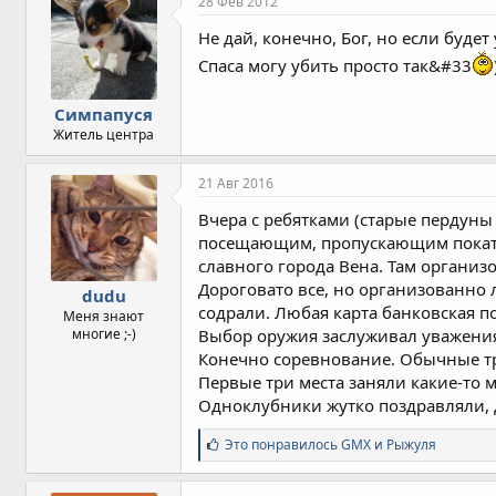
28 Фев 2012
Не дай, конечно, Бог, но если будет
Спаса могу убить просто так&#33
Симпапуся
Житель центра
21 Авг 2016
Вчера с ребятками (старые пердуны
посещающим, пропускающим покатуш
славного города Вена. Там организ
Дороговато все, но организованно 
dudu
содрали. Любая карта банковская п
Меня знают
многие ;-)
Выбор оружия заслуживал уважения
Конечно соревнование. Обычные т
Первые три места заняли какие-то м
Одноклубники жутко поздравляли, д
С
Это понравилось
GMX
и
Рыжуля
и
м