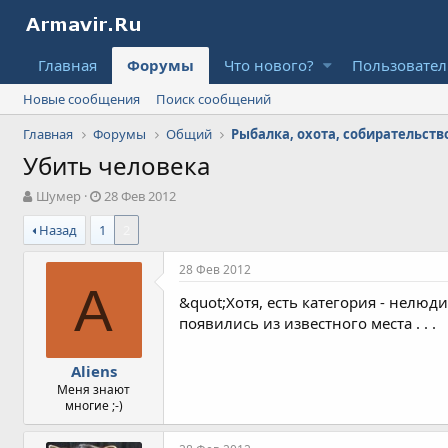
Главная
Форумы
Что нового?
Пользовате
Новые сообщения
Поиск сообщений
Главная
Форумы
Общий
Рыбалка, охота, собирательство
Убить человека
А
Д
Шумер
28 Фев 2012
в
а
Назад
1
2
т
т
о
а
р
н
28 Фев 2012
т
а
A
&quot;Хотя, есть категория - нелюди
е
ч
м
а
появились из известного места . . .
ы
л
а
Aliens
Меня знают
многие ;-)