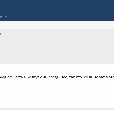
ли
...
&quot; - есть и живут они среди нас, так кто же виноват в э