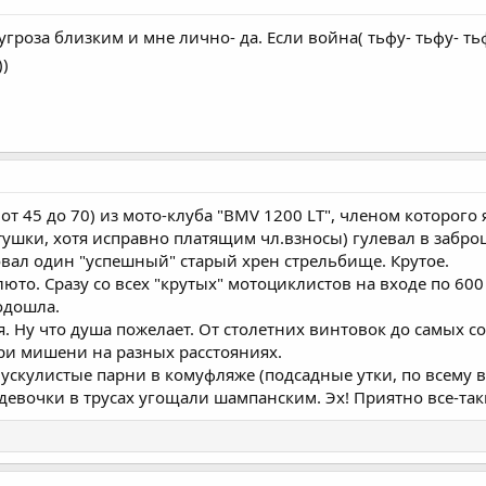
 угроза близким и мне лично- да. Если война( тьфу- тьфу- ть
))
 от 45 до 70) из мото-клуба "BMV 1200 LT", членом которог
ки, хотя исправно платящим чл.взносы) гулевал в заброш
овал один "успешный" старый хрен стрельбище. Крутое.
люто. Сразу со всех "крутых" мотоциклистов на входе по 60
одошла.
. Ну что душа пожелает. От столетних винтовок до самых 
ри мишени на разных расстояниях.
ускулистые парни в комуфляже (подсадные утки, по всему вид
евочки в трусах угощали шампанским. Эх! Приятно все-таки