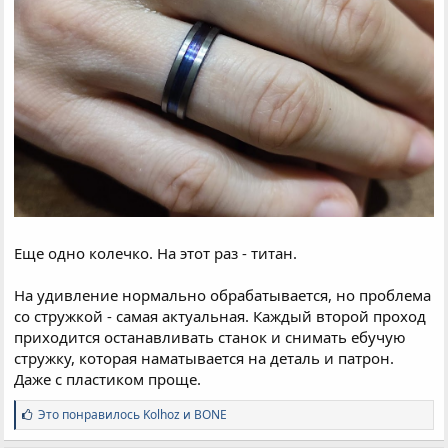
Еще одно колечко. На этот раз - титан.
На удивление нормально обрабатывается, но проблема
со стружкой - самая актуальная. Каждый второй проход
приходится останавливать станок и снимать ебучую
стружку, которая наматывается на деталь и патрон.
Даже с пластиком проще.
С
Это понравилось
Kolhoz
и
BONE
и
м