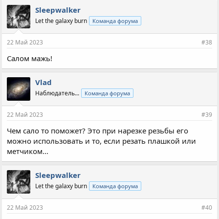
п
Sleepwalker
а
Let the galaxy burn
Команда форума
т
и
и
22 Май 2023
#38
:
Салом мажь!
Vlad
Наблюдатель...
Команда форума
22 Май 2023
#39
Чем сало то поможет? Это при нарезке резьбы его
можно использовать и то, если резать плашкой или
метчиком...
Sleepwalker
Let the galaxy burn
Команда форума
22 Май 2023
#40