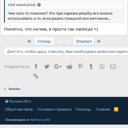
Vlad написал(а):
Чем сало то поможет? Это при нарезке резьбы его можно
использовать и то, если резать плашкой или метчиком...
Понятно, что ничем, я просто так написал =)
First
Last
Назад
2 из 7
Вперёд
Для того, чтобы здесь отвечать, Вам необходимо войти или зарег
Facebook
Twitter
Google+
Reddit
Pinterest
Tumblr
WhatsApp
Элект
Поделиться:
Ссылка
Флейм
Russian (RU)
Обратная связь
Условия и правила
Помощь
Главная
Локализация от
XenForo.Info