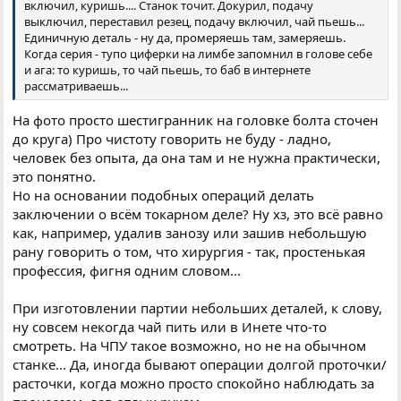
включил, куришь.... Станок точит. Докурил, подачу
выключил, переставил резец, подачу включил, чай пьешь...
Единичную деталь - ну да, промеряешь там, замеряешь.
Когда серия - тупо циферки на лимбе запомнил в голове себе
и ага: то куришь, то чай пьешь, то баб в интернете
рассматриваешь...
На фото просто шестигранник на головке болта сточен
до круга) Про чистоту говорить не буду - ладно,
человек без опыта, да она там и не нужна практически,
это понятно.
Но на основании подобных операций делать
заключении о всём токарном деле? Ну хз, это всё равно
как, например, удалив занозу или зашив небольшую
рану говорить о том, что хирургия - так, простенькая
профессия, фигня одним словом...
При изготовлении партии небольших деталей, к слову,
ну совсем некогда чай пить или в Инете что-то
смотреть. На ЧПУ такое возможно, но не на обычном
станке... Да, иногда бывают операции долгой проточки/
расточки, когда можно просто спокойно наблюдать за