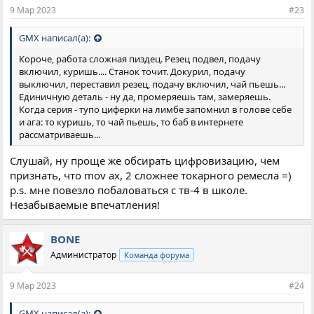
и
9 Мар 2023
#23
:
GMX написал(а):
Короче, работа сложная пиздец. Резец подвел, подачу
включил, куришь.... Станок точит. Докурил, подачу
выключил, переставил резец, подачу включил, чай пьешь...
Единичную деталь - ну да, промеряешь там, замеряешь.
Когда серия - тупо циферки на лимбе запомнил в голове себе
и ага: то куришь, то чай пьешь, то баб в интернете
рассматриваешь...
Слушай, ну проще же обсирать цифровизацию, чем
признать, что mov ax, 2 сложнее токарного ремесла =)
p.s. мне повезло побаловаться с тв-4 в школе.
Незабываемые впечатления!
BONE
Администратор
Команда форума
9 Мар 2023
#24
GMX написал(а):