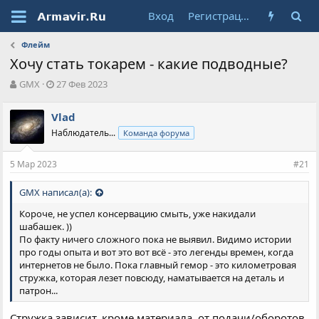
Вход
Регистрация
Флейм
Хочу стать токарем - какие подводные?
А
Д
GMX
27 Фев 2023
в
а
т
т
Vlad
о
а
Наблюдатель...
Команда форума
р
н
т
а
е
ч
5 Мар 2023
#21
м
а
ы
л
GMX написал(а):
а
Короче, не успел консервацию смыть, уже накидали
шабашек. ))
По факту ничего сложного пока не выявил. Видимо истории
про годы опыта и вот это вот всё - это легенды времен, когда
интернетов не было. Пока главный гемор - это километровая
стружка, которая лезет повсюду, наматывается на деталь и
патрон...
Стружка зависит, кроме материала, от подачи/оборотов