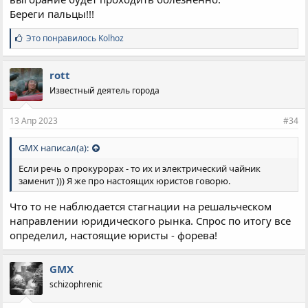
Береги пальцы!!!
С
Это понравилось
Kolhoz
и
м
п
rott
а
Известный деятель города
т
и
и
13 Апр 2023
#34
:
GMX написал(а):
Если речь о прокурорах - то их и электрический чайник
заменит ))) Я же про настоящих юристов говорю.
Что то не наблюдается стагнации на решальческом
направлении юридического рынка. Спрос по итогу все
определил, настоящие юристы - форева!
GMX
schizophrenic