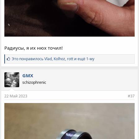
Радиусы, я их нюх точил!
С
Это понравилось
Vlad
,
Kolhoz
,
rott и ещё 1-му
и
м
п
GMX
а
schizophrenic
т
и
и
22 Май 2023
#37
: