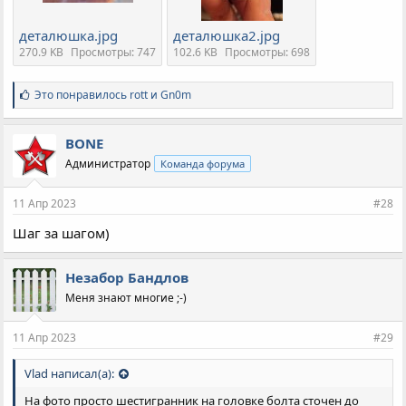
деталюшка.jpg
деталюшка2.jpg
270.9 KB
Просмотры: 747
102.6 KB
Просмотры: 698
С
Это понравилось
rott
и
Gn0m
и
м
п
BONE
а
Администратор
Команда форума
т
и
и
11 Апр 2023
#28
:
Шаг за шагом)
Незабор Бандлов
Меня знают многие ;-)
11 Апр 2023
#29
Vlad написал(а):
На фото просто шестигранник на головке болта сточен до