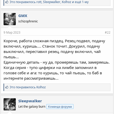
С
Это понравилось
rott
,
Sleepwalker
,
Kolhoz и ещё 1-му
и
м
п
GMX
а
schizophrenic
т
и
и
9 Мар 2023
#22
:
Короче, работа сложная пиздец. Резец подвел, подачу
включил, куришь.... Станок точит. Докурил, подачу
выключил, переставил резец, подачу включил, чай
пьешь...
Единичную деталь - ну да, промеряешь там, замеряешь.
Когда серия - тупо циферки на лимбе запомнил в
голове себе и ага: то куришь, то чай пьешь, то баб в
интернете рассматриваешь...
С
Это понравилось
Kolhoz
и
м
п
Sleepwalker
а
Let the galaxy burn
Команда форума
т
и