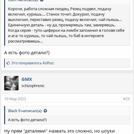
Короче, работа сложная пиздец. Резец подвел, подачу
включил, куришь.... Станок точит. Докурил, подачу
выключил, переставил резец, подачу включил, чай пьешь...
Единичную деталь - ну да, промеряешь там, замеряешь.
Когда серия - тупо циферки на лимбе запомнил в голове себе
и ага: то куришь, то чай пьешь, то баб в интернете
рассматриваешь...
А есть фото детали?)
С
Это понравилось
Kolhoz
и
м
п
GMX
а
schizophrenic
т
и
и
10 Мар 2023
#25
:
Black 9 написал(а):
А есть фото детали?)
Ну прям "деталями" назвать это сложно, но штуки