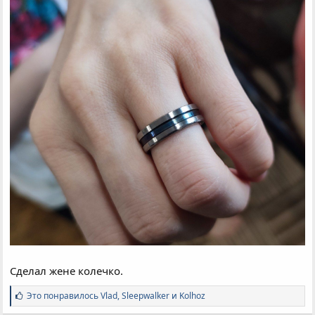
Сделал жене колечко.
С
Это понравилось
Vlad
,
Sleepwalker
и
Kolhoz
и