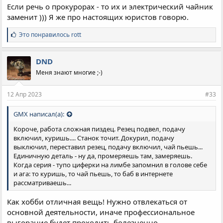
Если речь о прокурорах - то их и электрический чайник
заменит ))) Я же про настоящих юристов говорю.
С
Это понравилось
rott
и
м
п
DND
а
Меня знают многие ;-)
т
и
и
12 Апр 2023
#33
:
GMX написал(а):
Короче, работа сложная пиздец. Резец подвел, подачу
включил, куришь.... Станок точит. Докурил, подачу
выключил, переставил резец, подачу включил, чай пьешь...
Единичную деталь - ну да, промеряешь там, замеряешь.
Когда серия - тупо циферки на лимбе запомнил в голове себе
и ага: то куришь, то чай пьешь, то баб в интернете
рассматриваешь...
Как хобби отличная вещь! Нужно отвлекаться от
основной деятельности, иначе профессиональное
выгорание будет проходить болезненно.