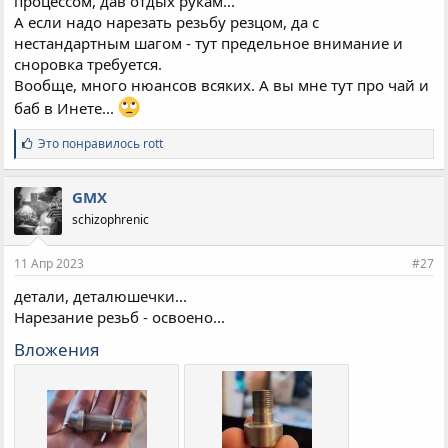
процессом, дав отдых рукам...
А если надо нарезать резьбу резцом, да с
нестандартным шагом - тут предельное внимание и
сноровка требуется.
Вообще, много нюансов всяких. А вы мне тут про чай и
баб в Инете...
С
Это понравилось
rott
и
м
п
GMX
а
schizophrenic
т
и
и
11 Апр 2023
#27
:
детали, деталюшечки...
Нарезание резьб - освоено...
Вложения