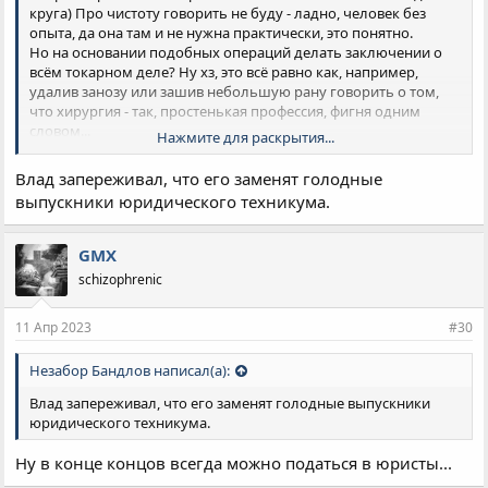
круга) Про чистоту говорить не буду - ладно, человек без
опыта, да она там и не нужна практически, это понятно.
Но на основании подобных операций делать заключении о
всём токарном деле? Ну хз, это всё равно как, например,
удалив занозу или зашив небольшую рану говорить о том,
что хирургия - так, простенькая профессия, фигня одним
словом...
Нажмите для раскрытия...
При изготовлении партии небольших деталей, к слову, ну
Влад запереживал, что его заменят голодные
совсем некогда чай пить или в Инете что-то смотреть. На ЧПУ
выпускники юридического техникума.
такое возможно, но не на обычном станке... Да, иногда
бывают операции долгой проточки/расточки, когда можно
просто спокойно наблюдать за процессом, дав отдых рукам...
GMX
А если надо нарезать резьбу резцом, да с нестандартным
schizophrenic
шагом - тут предельное внимание и сноровка требуется.
Вообще, много нюансов всяких. А вы мне тут про чай и баб в
11 Апр 2023
#30
Инете...
Незабор Бандлов написал(а):
Влад запереживал, что его заменят голодные выпускники
юридического техникума.
Ну в конце концов всегда можно податься в юристы...