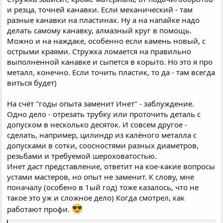
и резца, точней канавки. Если механический - там
разные канавки на пластинах. Ну а на напайке надо
делать самому канавку, алмазный круг в помощь.
Можно и на наждаке, особенно если камень новый, с
острыми краями. Стружка ломается на правильно
выполненной канавке и сыпется в корыто. Но это я про
металл, конечно. Если точить пластик, то да - там всегда
виться будет)
На счёт "годы опыта заменит Инет" - заблуждение.
Одно дело - отрезать трубку или проточить деталь с
допуском в несколько десяток. И совсем другое -
сделать, например, цилиндр из калёного металла с
допусками в сотки, соосностями разных диаметров,
резьбами и требуемой шероховатостью.
Инет даст представление, ответит на кое-какие вопросы
устами мастеров, но опыт не заменит. К слову, мне
поначалу (особено в 1ый год) тоже казалось, что не
такое это уж и сложное дело) Когда смотрел, как
работают профи.