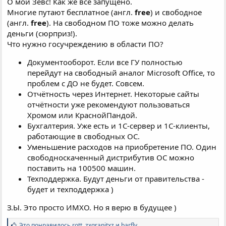
О мой Зевс! Как же всё запущено.
Многие путают бесплатное (англ.
free
) и свободное
(англ.
free
). На свободном ПО тоже можно делать
деньги (сюрприз!).
Что нужно госучреждению в области ПО?
Документооборот. Если все ГУ полностью
перейдут на свободный аналог Microsoft Office, то
проблем с ДО не будет. Совсем.
Отчётность через Интернет. Некоторые сайты
отчётности уже рекомендуют пользоваться
Хромом или КраснойПандой.
Бухгалтерия. Уже есть и 1С-сервер и 1С-клиенты,
работающие в свободных ОС.
Уменьшение расходов на приобретение ПО. Один
свободноскаченный дистрибутив ОС можно
поставить на 100500 машин.
Техподдержка. Будут деньги от правительства -
будет и техподдержка )
З.Ы. Это просто ИМХО. Но я верю в будущее )
С
Это понравилось
rott
,
zxgranitxz
и
barfly