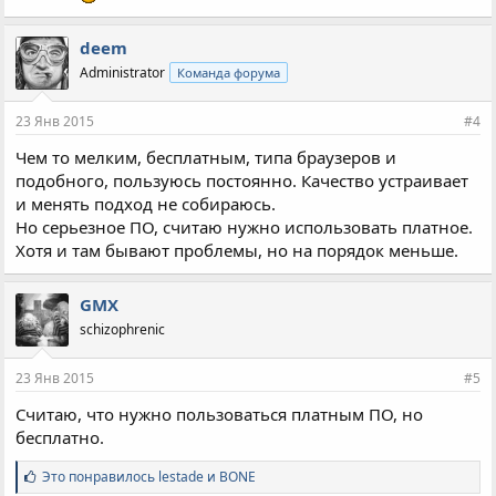
deem
Administrator
Команда форума
23 Янв 2015
#4
Чем то мелким, бесплатным, типа браузеров и
подобного, пользуюсь постоянно. Качество устраивает
и менять подход не собираюсь.
Но серьезное ПО, считаю нужно использовать платное.
Хотя и там бывают проблемы, но на порядок меньше.
GMX
schizophrenic
23 Янв 2015
#5
Считаю, что нужно пользоваться платным ПО, но
бесплатно.
С
Это понравилось
lestade
и
BONE
и