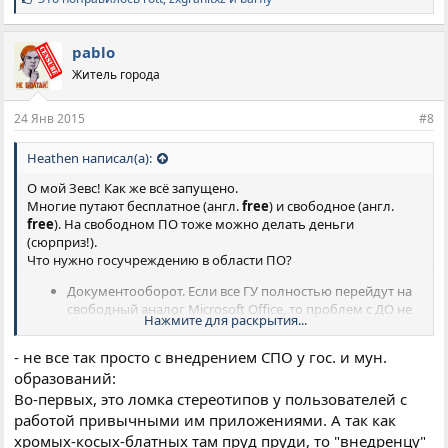
и
м
п
pablo
а
Житель города
т
и
и
24 Янв 2015
#8
:
Heathen написал(а):
О мой Зевс! Как же всё запущено.
Многие путают бесплатное (англ.
free
) и свободное (англ.
free
). На свободном ПО тоже можно делать деньги
(сюрприз!).
Что нужно госучреждению в области ПО?
Документооборот. Если все ГУ полностью перейдут на
свободный аналог Microsoft Office, то проблем с ДО не
Нажмите для раскрытия...
будет. Совсем.
Отчётность через Интернет. Некоторые сайты
- не все так просто с внедрением СПО у гос. и мун.
отчётности уже рекомендуют пользоваться Хромом
образований:
или КраснойПандой.
Во-первых, это ломка стереотипов у пользователей с
Бухгалтерия. Уже есть и 1С-сервер и 1С-клиенты,
работающие в свободных ОС.
работой привычными им приложениями. А так как
Уменьшение расходов на приобретение ПО. Один
хромых-косых-блатных там пруд пруди, то "внедренцу"