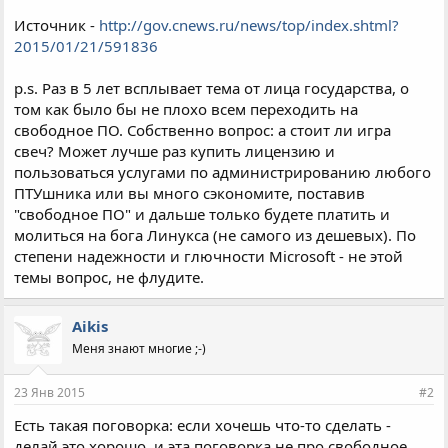
Источник -
http://gov.cnews.ru/news/top/index.shtml?
2015/01/21/591836
p.s. Раз в 5 лет всплывает тема от лица государства, о
том как было бы не плохо всем переходить на
свободное ПО. Собственно вопрос: а стоит ли игра
свеч? Может лучше раз купить лицензию и
пользоваться услугами по администрированию любого
ПТУшника или вы много сэкономите, поставив
"свободное ПО" и дальше только будете платить и
молиться на бога Линукса (не самого из дешевых). По
степени надежности и глючности Microsoft - не этой
темы вопрос, не флудите.
Aikis
Меня знают многие ;-)
23 Янв 2015
#2
Есть такая поговорка: если хочешь что-то сделать -
делай это хорошо, и эта поговорка не про свободное