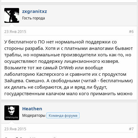
м
п
zxgranitxz
а
Гость города
т
и
и
23 Янв 2015
#6
:
У бесплатного ПО нет нормальной поддержки со
стороны разраба. Хотя и с платными аналогами бывают
траблы, но нормальные производители хоть как-то, но
осуществляют поддержку лицензионного юзверя.
Возьмите тот же самый DrWeb или вообще
лаболаторию Касперского и сравните их с продуктом
Зайцева. Смешно. А свободными (читай - бесплатными)
их делать не собираются, да и вряд ли будут,
государственным калачом мало кого приманить можно
Heathen
Модераторы
Команда форума
23 Янв 2015
#7