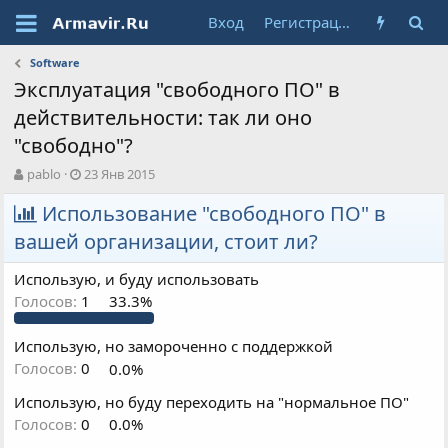
Вход
Регистрация
Software
Эксплуатация "свободного ПО" в
действительности: так ли оно
"свободно"?
А
Д
pablo
23 Янв 2015
в
а
т
Использование "свободного ПО" в
т
о
а
вашей организации, стоит ли?
р
н
т
а
Использую, и буду использовать
е
ч
м
а
Голосов:
1
33.3%
ы
л
а
Использую, но замороченно с поддержкой
Голосов:
0
0.0%
Использую, но буду переходить на "нормальное ПО"
Голосов:
0
0.0%