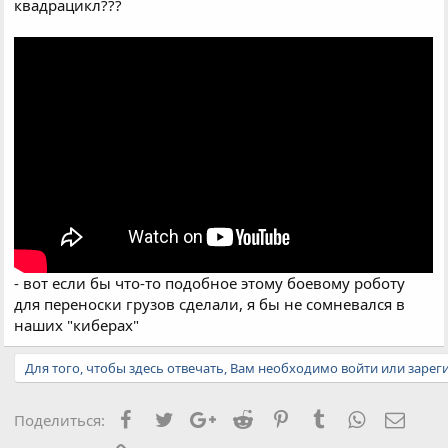
квадрацикл???
- вот если бы что-то подобное этому боевому роботу
для переноски грузов сделали, я бы не сомневался в
наших "киберах"
Для того, чтобы здесь отвечать, Вам необходимо войти или зарег
Facebook
Twitter
Google+
Reddit
Pinterest
Tumblr
WhatsApp
Элект
Поделиться: