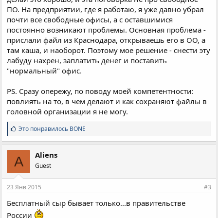
ПО. На предприятии, где я работаю, я уже давно убрал
почти все свободные офисы, а с оставшимися
постоянно возникают проблемы. Основная проблема -
прислали файл из Краснодара, открываешь его в ОО, а
там каша, и наоборот. Поэтому мое решение - снести эту
лабуду нахрен, заплатить денег и поставить
"нормальный" офис.
PS. Сразу опережу, по поводу моей компетентности:
повлиять на то, в чем делают и как сохраняют файлы в
головной организации я не могу.
С
Это понравилось
BONE
и
м
п
Aliens
A
а
Guest
т
и
и
23 Янв 2015
#3
:
Бесплатный сыр бывает только...в правительстве
России