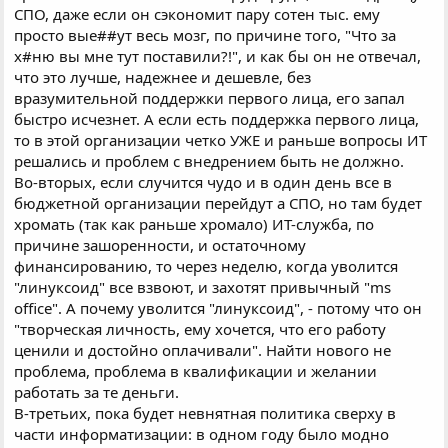
свободноскаченный дистрибутив ОС можно поставить
СПО, даже если он сэкономит пару сотен тыс. ему
на 100500 машин.
просто вые##ут весь мозг, по причине того, "Что за
Техподдержка. Будут деньги от правительства - будет и
х#ню вы мне тут поставили?!", и как бы он не отвечал,
техподдержка )
что это лучше, надежнее и дешевле, без
З.Ы. Это просто ИМХО. Но я верю в будущее )
вразумительной поддержки первого лица, его запал
быстро исчезнет. А если есть поддержка первого лица,
то в этой организации четко УЖЕ и раньше вопросы ИТ
решались и проблем с внедрением быть не должно.
Во-вторых, если случится чудо и в один день все в
бюджетной организации перейдут а СПО, но там будет
хромать (так как раньше хромало) ИТ-служба, по
причине зашоренности, и остаточному
финансированию, то через неделю, когда уволится
"линуксоид" все взвоют, и захотят привычный "ms
office". А почему уволится "линуксоид", - потому что он
"творческая личность, ему хочется, что его работу
ценили и достойно оплачивали". Найти нового не
проблема, проблема в квалификации и желании
работать за те деньги.
В-третьих, пока будет невнятная политика сверху в
части информатизации: в одном году было модно