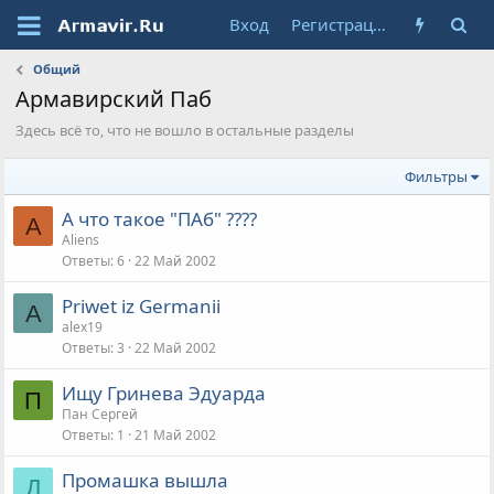
Вход
Регистрация
Общий
Армавирский Паб
Здесь всё то, что не вошло в остальные разделы
Фильтры
А что такое "ПАб" ????
A
Aliens
Ответы
6
22 Май 2002
Priwet iz Germanii
A
alex19
Ответы
3
22 Май 2002
Ищу Гринева Эдуарда
П
Пан Сергей
Ответы
1
21 Май 2002
Промашка вышла
Д