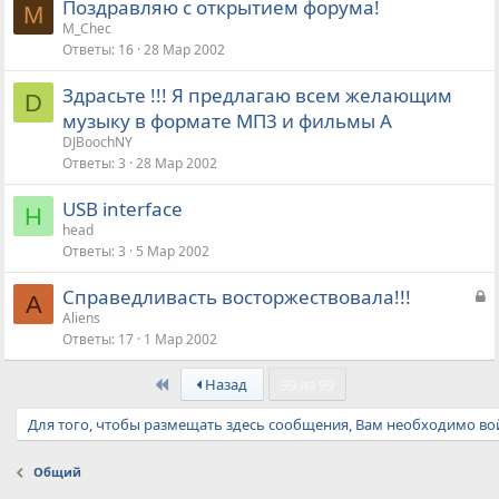
Поздравляю с открытием форума!
M
M_Chec
Ответы
16
28 Мар 2002
Здрасьте !!! Я предлагаю всем желающим
D
музыку в формате МП3 и фильмы A
DJBoochNY
Ответы
3
28 Мар 2002
USB interface
H
head
Ответы
3
5 Мар 2002
З
Справедливасть восторжествовала!!!
A
а
Aliens
Ответы
17
1 Мар 2002
к
р
First
Назад
99 из 99
ы
т
Для того, чтобы размещать здесь сообщения, Вам необходимо вой
а
Общий