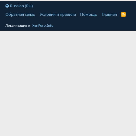
Russian (RU)
Обратная связь
Условия и правила
Помощь
Главная
Локализация от
XenForo.Info