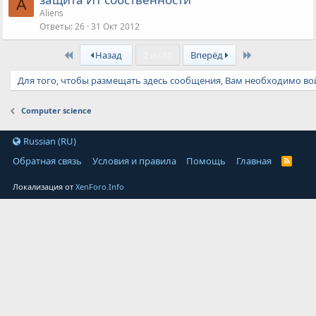
A
Aliens
Ответы
26
31 Окт 2012
First
Last
Назад
2 из 10
Вперёд
Для того, чтобы размещать здесь сообщения, Вам необходимо вой
Computer science
Russian (RU)
Обратная связь
Условия и правила
Помощь
Главная
Локализация от
XenForo.Info