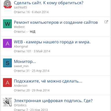
Сделать сайт. К кому обратиться?
sashka85
Ответы
16
6 Июл 2014
П
Ремонт компьютеров и создание сайтов
W
е
WeBest
Ответы
–
Н/Д
р
е
WEB - камеры нашего города и мира.
а
А
Аboriginal
д
Ответы
101
3 Май 2014
р
е
Монитор...
S
с
sweet_min
а
Ответы
31
25 Апр 2014
ц
и
Подскажите, чё можно сделать...
A
я
Anderson
Ответы
20
29 Янв 2014
Электронная цифровая подпись. Где?
Ortodocs
Ответы
7
23 Ноя 2013