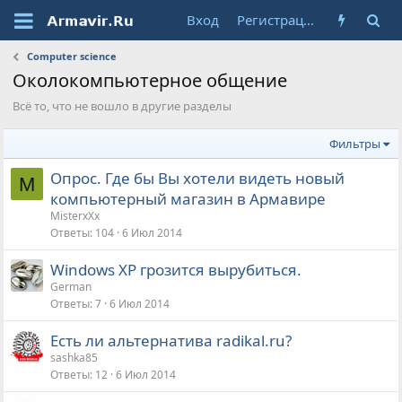
Вход
Регистрация
Computer science
Околокомпьютерное общение
Всё то, что не вошло в другие разделы
Фильтры
Опрос. Где бы Вы хотели видеть новый
M
компьютерный магазин в Армавире
MisterxXx
Ответы
104
6 Июл 2014
Windows ХР грозится вырубиться.
German
Ответы
7
6 Июл 2014
Есть ли альтернатива radikal.ru?
sashka85
Ответы
12
6 Июл 2014