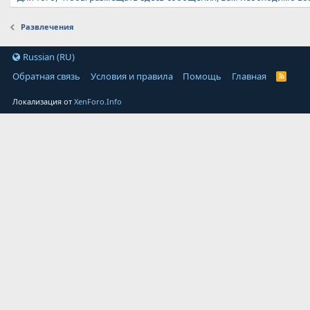
Развлечения
Russian (RU)
Обратная связь
Условия и правила
Помощь
Главная
Локализация от
XenForo.Info