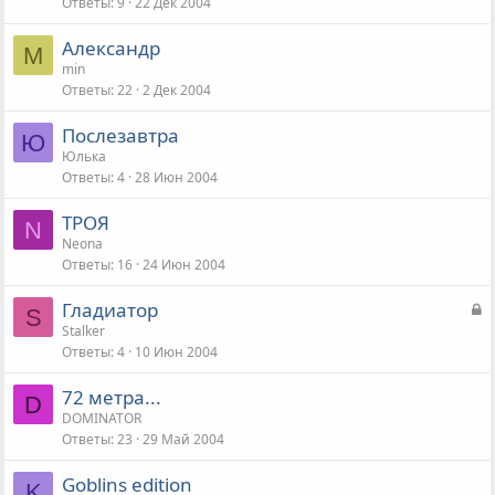
Ответы
9
22 Дек 2004
Александр
M
min
Ответы
22
2 Дек 2004
Послезавтра
Ю
Юлька
Ответы
4
28 Июн 2004
ТРОЯ
N
Neona
Ответы
16
24 Июн 2004
З
Гладиатор
S
а
Stalker
Ответы
4
10 Июн 2004
к
р
72 метра...
ы
D
DOMINATOR
т
Ответы
23
29 Май 2004
а
Goblins edition
K