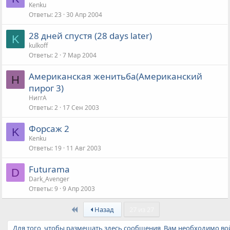
Kenku
Ответы
23
30 Апр 2004
28 дней спустя (28 days later)
K
kulkoff
Ответы
2
7 Мар 2004
Американская женитьба(Американский
Н
пирог 3)
НиггА
Ответы
2
17 Сен 2003
Форсаж 2
K
Kenku
Ответы
19
11 Авг 2003
Futurama
D
Dark_Avenger
Ответы
9
9 Апр 2003
First
Назад
27 из 27
Для того, чтобы размещать здесь сообщения, Вам необходимо вой