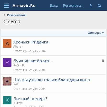
Вход
Регистрация
Развлечения
Cinema
Фильтры
Хроники Риддика
A
Aliens
Ответы
6
29 Дек 2004
З
Лучший актёр это...
R
а
RaGnoR
Ответы
3
25 Дек 2004
к
р
Что мы узнали только благодаря кино
ы
skif
т
Ответы
8
24 Дек 2004
а
Личный номер!!!
K
kulkoff