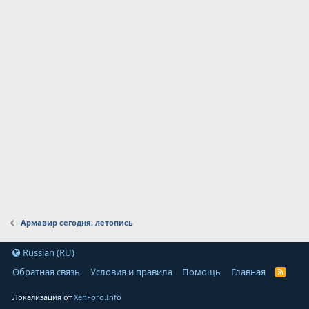
Армавир сегодня, летопись
Russian (RU)
Обратная связь
Условия и правила
Помощь
Главная
Локализация от
XenForo.Info