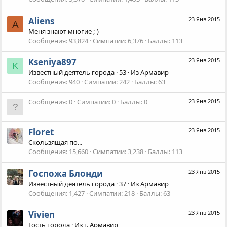
Aliens
23 Янв 2015
A
Меня знают многие ;-)
Сообщения
93,824
Симпатии
6,376
Баллы
113
Kseniya897
23 Янв 2015
K
Известный деятель города
·
53
·
Из
Армавир
Сообщения
940
Симпатии
242
Баллы
63
Сообщения
0
Симпатии
0
Баллы
0
23 Янв 2015
Floret
23 Янв 2015
Скользящая по...
Сообщения
15,660
Симпатии
3,238
Баллы
113
Госпожа Блонди
23 Янв 2015
Известный деятель города
·
37
·
Из
Армавир
Сообщения
1,427
Симпатии
218
Баллы
63
Vivien
23 Янв 2015
Гость города
·
Из
г. Армавир