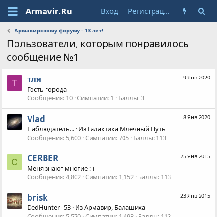
Вход
Регистрация
Армавирскому форуму - 13 лет!
Пользователи, которым понравилось
сообщение №1
тля
9 Янв 2020
Т
Гость города
Сообщения
10
Симпатии
1
Баллы
3
Vlad
8 Янв 2020
Наблюдатель...
·
Из
Галактика Млечный Путь
Сообщения
5,600
Симпатии
705
Баллы
113
CERBER
25 Янв 2015
C
Меня знают многие ;-)
Сообщения
4,802
Симпатии
1,152
Баллы
113
brisk
23 Янв 2015
DedHunter
·
53
·
Из
Армавир, Балашиха
Сообщения
5,570
Симпатии
1,493
Баллы
113