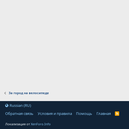
За город на велосипеде
Russian (RU)
Обратная связь
Условия и правила
Помощь
Главная
Локализация от
XenForo.Info