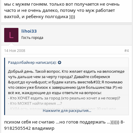
мы с мужем гоняем. только вот получается не очень
часто и не очень далеко, потому что муж работает
вахтой, и ребенку полгодика ))))
lihoi33
L
Гость города
14 Ноя 2008
#4
Раздолбайкер написал(а):
Добрый день. Такой вопрос. Кто желает ездить на велосипеде
чуть дальше чем за черту города? Давайте соберемся
&quot;до кучи&quot; и будем катать вместе&#33; Я понимаю
что сезон уже близок к завершению (для большинства :Р) но
всё же, жаждующие до езды ответьте на вопросы:
- Кто ХОЧЕТ ездить за город (кто реально хочет а не позер)?
- Кто МОЖЕТ найти время ....?
- КУДА есть желание поехать (огороды (радиус 30 км) или
Нажмите для раскрытия...
горы, побережье ....)?
- КАК ДОЛГО есть возможность кататься (1 день, выходные,
психом себя не считаю ...но готов поддержать ...)))))) 8-
3..5 дней, неделя)?
9182505542 владимир
если есть опыт поездок - опишите, интересно&#33; Если есть