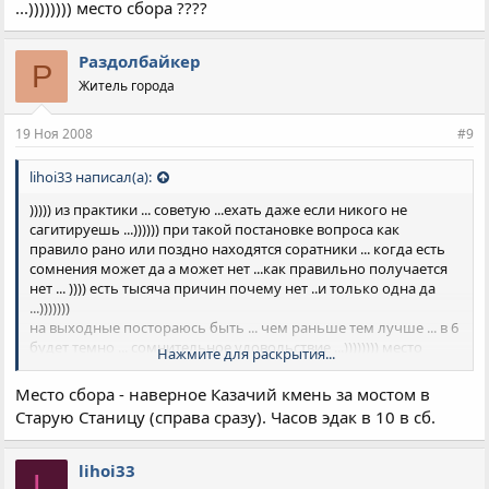
...)))))))) место сбора ????
Раздолбайкер
Р
Житель города
19 Ноя 2008
#9
lihoi33 написал(а):
))))) из практики ... советую ...ехать даже если никого не
сагитируешь ...)))))) при такой постановке вопроса как
правило рано или поздно находятся соратники ... когда есть
сомнения может да а может нет ...как правильно получается
нет ... )))) есть тысяча причин почему нет ..и только одна да
...)))))))
на выходные постораюсь быть ... чем раньше тем лучше ... в 6
будет темно ... сомнительное удовольствие ...)))))))) место
Нажмите для раскрытия...
сбора ????
Место сбора - наверное Казачий кмень за мостом в
Старую Станицу (справа сразу). Часов эдак в 10 в сб.
lihoi33
L