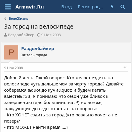
Вход
Регистрация
ВелоЖизнь
За город на велосипеде
А
Д
Раздолбайкер
9 Ноя 2008
в
а
т
т
Раздолбайкер
о
Р
а
Житель города
р
н
т
а
е
ч
9 Ноя 2008
#1
м
а
ы
л
Добрый день. Такой вопрос. Кто желает ездить на
а
велосипеде чуть дальше чем за черту города? Давайте
соберемся &quot;до кучи&quot; и будем катать
вместе&#33; Я понимаю что сезон уже близок к
завершению (для большинства :Р) но всё же,
жаждующие до езды ответьте на вопросы:
- Кто ХОЧЕТ ездить за город (кто реально хочет а не
позер)?
- Кто МОЖЕТ найти время ....?