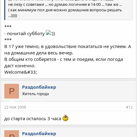
не лезу с советами ... но думаю логичнее в 14-00 ... там же ...
( как минимум пол дня можно домашние вопросы решать
...)))))
***
- почитай субботу
***
В 17 уже темно, в удовольствие покататься не успеем. А
на домашние дела весь вечер.
В общем кто соберется - с тем и поедем, если погода
даст конечно.
Welcome&#33;
Раздолбайкер
Р
Житель города
22 Ноя 2008
#12
до старта осталось 3 часа
Раздолбайкер