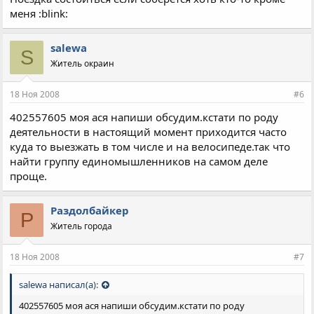
меня :blink:
salewa
S
Житель окраин
18 Ноя 2008
#6
402557605 моя ася напиши обсудим.кстати по роду
деятельности в настоящий момент приходится часто
куда то выезжать в том числе и на велосипеде.так что
найти группу единомышленников на самом деле
проще.
Раздолбайкер
Р
Житель города
18 Ноя 2008
#7
salewa написал(а):
402557605 моя ася напиши обсудим.кстати по роду