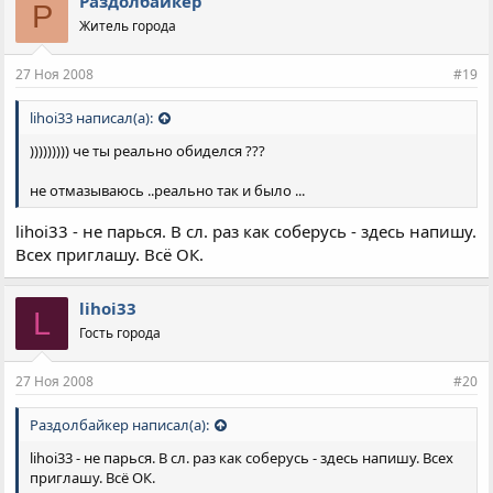
Раздолбайкер
Р
Житель города
27 Ноя 2008
#19
lihoi33 написал(а):
))))))))) че ты реально обиделся ???
не отмазываюсь ..реально так и было ...
lihoi33 - не парься. В сл. раз как соберусь - здесь напишу.
Всех приглашу. Всё ОК.
lihoi33
L
Гость города
27 Ноя 2008
#20
Раздолбайкер написал(а):
lihoi33 - не парься. В сл. раз как соберусь - здесь напишу. Всех
приглашу. Всё ОК.