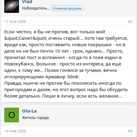
Vlad
Наблюдатель...
Команда форума
11 Ноя 2008
#2
Если честно, я бы не против, вот только мой
&quot;Салют&quot; очень старый... Хотя там требуется,
вроде как, просто поставаить новые покрышки - но в
деле он не был почти 10 лет - срок, однако... Просто,
прочитал пост и вспомнил - когда-то я тоже ездил в
Новокубанск, Вольное - просто из интереса, да ещё
один, к тому же... Позже гонялся за тучами, вечно
игнорирующими Армавир :blink:
Правда, нынче не против бы поколесить иногда по
пригородам и далее, но этот вопрос надо бы обсудить
более детально. Пиши в личку, если есть желание...
Ola-La
O
Житель города
14 Ноя 2008
#3