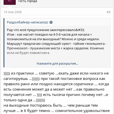
Гость города
19 Ноя 2008
#8
Раздолбайкер написал(а):
Рад что моё предложение заинтересовало&#33;
Итак - как насчет поездки на 4-5-6 часов для начала +
познакомиться на эти выходные? Можно и среди недели.
Маршрут предлагаю следующий: крест - тайник геокешинга -
Прочноокоп - пушкинские места + жарка сарделек. Конечно
если не будет ливня/снега.
Нажмите для раскрытия...
Поездка состоиться если соберется хоть кто-то кроме меня
))))) из практики ... советую ...ехать даже если никого не
сагитируешь ...)))))) при такой постановке вопроса как
правило рано или поздно находятся соратники ... когда
есть сомнения может да а может нет ...как правильно
получается нет ... )))) есть тысяча причин почему нет ..и
только одна да ...)))))))
на выходные постораюсь быть ... чем раньше тем
лучше ... в 6 будет темно ... сомнительное удовольствие