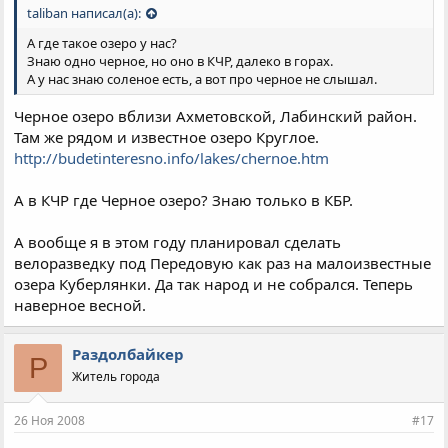
taliban написал(а):
А где такое озеро у нас?
Знаю одно черное, но оно в КЧР, далеко в горах.
А у нас знаю соленое есть, а вот про черное не слышал.
Черное озеро вблизи Ахметовской, Лабинский район.
Там же рядом и известное озеро Круглое.
http://budetinteresno.info/lakes/chernoe.htm
А в КЧР где Черное озеро? Знаю только в КБР.
А вообще я в этом году планировал сделать
велоразведку под Передовую как раз на малоизвестные
озера Куберлянки. Да так народ и не собрался. Теперь
наверное весной.
Раздолбайкер
Р
Житель города
26 Ноя 2008
#17