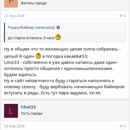
Р
Житель города
22 Ноя 2008
#13
Раздолбайкер написал(а):
до старта осталось 3 часа
Ну в общем что-то желающих целая толпа собралась -
целый Я один
а погодка какая&#33;
Lihoi33 - собственно я уже давно катаюсь даже один -
хотелось просто общения с единомышленниками.
Будем ждатьсъ.
Ну и сайт veloarmavir.ru буду стараться наполнять к
новому сезону - буду вербовать начинающих байкеров
вступать в ряды. Есть тут пара задумок, хе-хе.
lihoi33
L
Гость города
24 Ноя 2008
#14