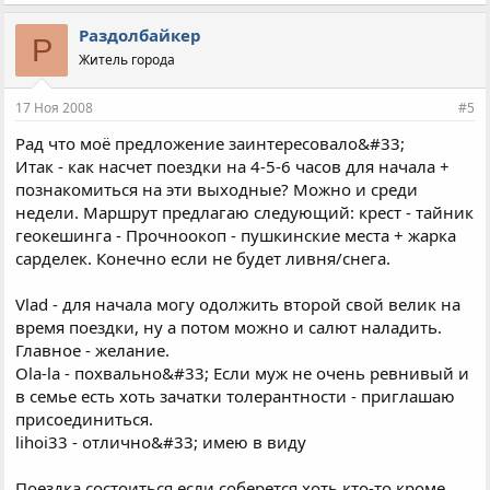
желание, но не доверяете своему велосипеду - помогу
перебрать.
Раздолбайкер
Р
Житель города
ЗЫ. Пару слов зачем это мне. Желание - сугубо корыстное -
найти группу единомышленников для совместных покатушек
начиная от кубанского леса и не заканчивая Домбаем, КМВ и
17 Ноя 2008
#5
побережьем, где я уже неоднократно бывал на своём
Рад что моё предложение заинтересовало&#33;
двухколесном друге. Сейчас все кинулись зарабатывать
Итак - как насчет поездки на 4-5-6 часов для начала +
миллиарды, поэтому найти психа, желающего за свой счет
вкручивать педали, любуясь паралельно природой стало
познакомиться на эти выходные? Можно и среди
блин сложно, а одному скучно и неудобно&#33; Знаю кучу
недели. Маршрут предлагаю следующий: крест - тайник
интересных маршрутов, кои при определенном вашем
геокешинга - Прочноокоп - пушкинские места + жарка
отклике буду выкладывать и куда вас приглашать вас в них
сарделек. Конечно если не будет ливня/снега.
учавствовать.
Vlad - для начала могу одолжить второй свой велик на
время поездки, ну а потом можно и салют наладить.
Главное - желание.
Ola-la - похвально&#33; Если муж не очень ревнивый и
в семье есть хоть зачатки толерантности - приглашаю
присоединиться.
lihoi33 - отлично&#33; имею в виду
Поездка состоиться если соберется хоть кто-то кроме