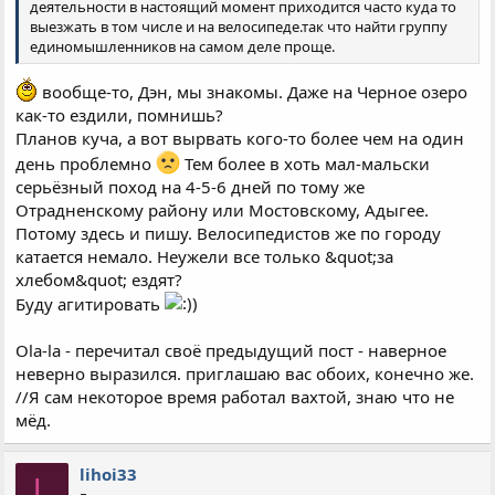
деятельности в настоящий момент приходится часто куда то
выезжать в том числе и на велосипеде.так что найти группу
единомышленников на самом деле проще.
вообще-то, Дэн, мы знакомы. Даже на Черное озеро
как-то ездили, помнишь?
Планов куча, а вот вырвать кого-то более чем на один
день проблемно
Тем более в хоть мал-мальски
серьёзный поход на 4-5-6 дней по тому же
Отрадненскому району или Мостовскому, Адыгее.
Потому здесь и пишу. Велосипедистов же по городу
катается немало. Неужели все только &quot;за
хлебом&quot; ездят?
Буду агитировать
Ola-la - перечитал своё предыдущий пост - наверное
неверно выразился. приглашаю вас обоих, конечно же.
//Я сам некоторое время работал вахтой, знаю что не
мёд.
lihoi33
L