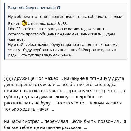
Раздолбайкер написал(а):
Ну в общем что-то желающих целая толпа собралась - целый
Я один
а погодка какая&#33;
Lihoi33 - собственно я уже давно катаюсь даже один -
хотелось просто общения с единомышленниками. Будем
ждатьсъ.
Ну и сайт veloarmavir.ru буду стараться наполнять к новому
сезону - буду вербовать начинающих байкеров вступать в
ряды. Есть тут пара задумок, хе-хе.
)))))) дружище фос мажер ... накануне в пятницу у друга
день варенья отмечали ... все бы ничего ...но водка
видимо паленка оказалась ... траванулся конкретно ... в
субботу с утра я думал сдохну ... подробности
рассказывать не буду ... но это что то ... к двум часам я
только ходить начал ...
на часы смотрел ...переживал ...если бы ты позвонил ...я
бы все тебе еще накануне рассказал ...