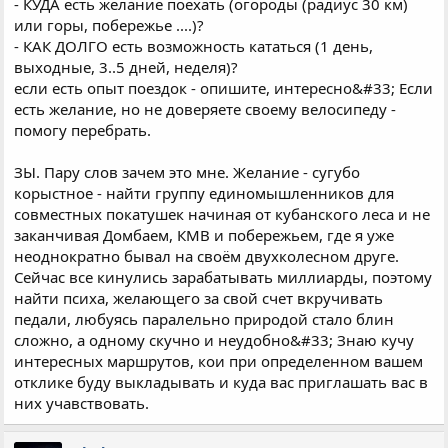
- КУДА есть желание поехать (огороды (радиус 30 км)
или горы, побережье ....)?
- КАК ДОЛГО есть возможность кататься (1 день,
выходные, 3..5 дней, неделя)?
если есть опыт поездок - опишите, интересно&#33; Если
есть желание, но не доверяете своему велосипеду -
помогу перебрать.
ЗЫ. Пару слов зачем это мне. Желание - сугубо
корыстное - найти группу единомышленников для
совместных покатушек начиная от кубанского леса и не
заканчивая Домбаем, КМВ и побережьем, где я уже
неоднократно бывал на своём двухколесном друге.
Сейчас все кинулись зарабатывать миллиарды, поэтому
найти психа, желающего за свой счет вкручивать
педали, любуясь паралельно природой стало блин
сложно, а одному скучно и неудобно&#33; Знаю кучу
интересных маршрутов, кои при определенном вашем
отклике буду выкладывать и куда вас приглашать вас в
них учавствовать.