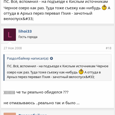
ПС. Всё, вспомнил - на подъезде к Кислым источникам
Черное озеро как раз. Туда тоже съезжу как-нибудь
А
оттуда в Архыз перез перевал Пхия - зачотный
велоспуск&#33;
lihoi33
L
Гость города
27 Ноя 2008
#18
Раздолбайкер написал(а):
ПС. Всё, вспомнил - на подъезде к Кислым источникам Черное
озеро как раз. Туда тоже съезжу как-нибудь
А оттуда в
Архыз перез перевал Пхия - зачотный велоспуск&#33;
))))))))) че ты реально обиделся ???
не отмазываюсь ..реально так и было ...