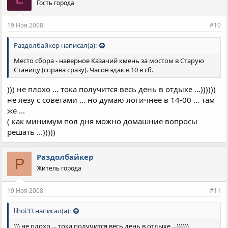
Гость города
19 Ноя 2008
#10
Раздолбайкер написал(а):
Место сбора - наверное Казачий кмень за мостом в Старую
Станицу (справа сразу). Часов эдак в 10 в сб.
))) не плохо ... тока получится весь день в отдыхе ...))))))
не лезу с советами ... но думаю логичнее в 14-00 ... там
же ...
( как минимум пол дня можно домашние вопросы
решать ...)))))
Раздолбайкер
Р
Житель города
19 Ноя 2008
#11
lihoi33 написал(а):
))) не плохо ... тока получится весь день в отдыхе ...))))))