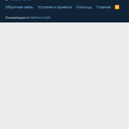
Обратная связь
Условия и правила
Помощь
Главная
Локализация от
XenForo.Info