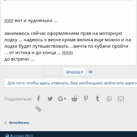
)))))) вот и чудненько ...
занимаюсь сейчас оформлением прав на моторную
лодку ... надеюсь к весне кроме велика еще можно и на
лодке будет путешествовать ...мечта по кубани пройти
... от истока и до конца ... )))))))
до встречи ....
Last
1 из 19
Вперёд
Для того, чтобы здесь отвечать, Вам необходимо войти или зарег
Facebook
Twitter
Google+
Reddit
Pinterest
Tumblr
WhatsApp
Элект
Поделиться:
Ссылка
ВелоЖизнь
Russian (RU)