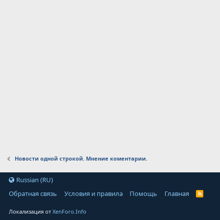
Новости одной строкой. Мнение коментарии.
Russian (RU)
Обратная связь
Условия и правила
Помощь
Главная
Локализация от
XenForo.Info