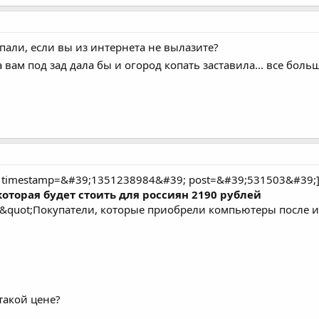
опали, если вы из интернета не вылазите?
 вам под зад дала бы и огород копать заставила... все бол
9; timestamp=&#39;1351238984&#39; post=&#39;531503&#39;
оторая будет стоить для россиян 2190 рублей
&quot;Покупатели, которые приобрели компьютеры после ию
такой цене?