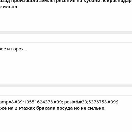
 назад произошло землетрясение на Кубани. В краснода
 сильно.
ое и горох...
stamp=&#39;1355162437&#39; post=&#39;537675&#39;]
же на 2 этажах брякала посуда но не сильно.