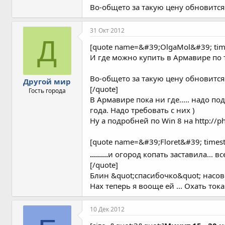
Во-общето за такую цену обновится
31 Окт 2012
Д
[quote name=&#39;OlgaMol&#39; ti
И где можно купить в Армавире по 
Во-общето за такую цену обновится
Другой мир
[/quote]
Гость города
В Армавире пока ни где..... надо п
года. Надо требовать с них )
Ну а подробней по Win 8 на http://
[quote name=&#39;Floret&#39; tim
.........
и огород копать заставила... 
[/quote]
Блин &quot;спасибочко&quot; насовет
Нах теперь я вооще ей ... Охать тока
10 Дек 2012