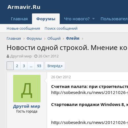
Главная
Форумы
Что нового?
Пользовате
Новые сообщения
Поиск сообщений
Главная
Форумы
Общий
Флейм
Новости одной строкой. Мнение к
А
Д
Другой мир
26 Окт 2012
в
а
1
2
3
...
93
Вперёд
т
т
о
а
р
н
26 Окт 2012
т
а
Д
Счетная палата: при строительс
е
ч
м
а
http://sobesednik.ru/news/20121026-sc
ы
л
а
Стартовали продажи Windows 8, к
Другой мир
Гость города
http://sobesednik.ru/news/20121026-s