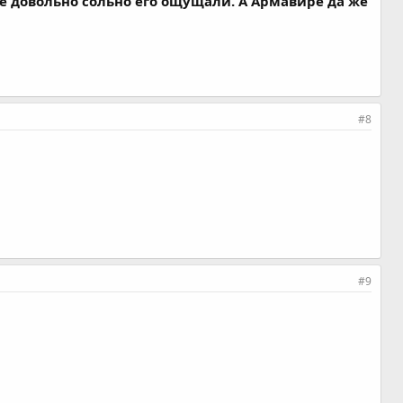
ре довольно сольно его ощущали. А Армавире да же
#8
#9