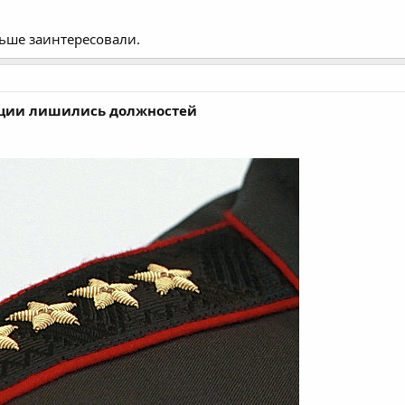
льше заинтересовали.
иции лишились должностей