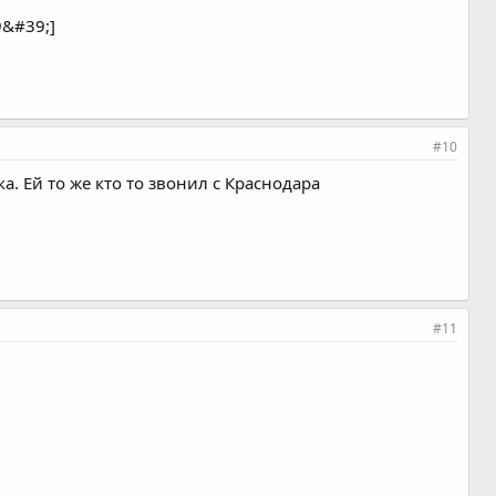
&#39;]
#10
а. Ей то же кто то звонил с Краснодара
#11