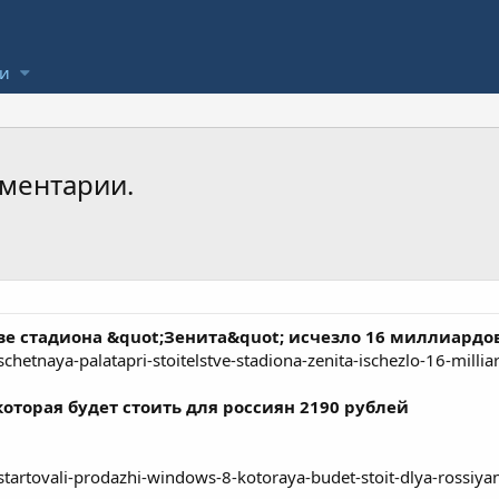
ли
оментарии.
тве стадиона &quot;Зенита&quot; исчезло 16 миллиардо
hetnaya-palatapri-stoitelstve-stadiona-zenita-ischezlo-16-millia
оторая будет стоить для россиян 2190 рублей
tartovali-prodazhi-windows-8-kotoraya-budet-stoit-dlya-rossiya