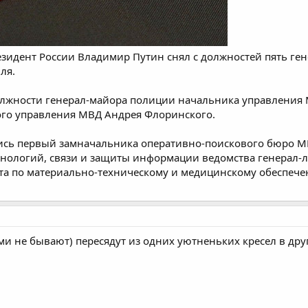
зидент России Владимир Путин снял с должностей пять ге
ля.
должности генерал-майора полиции начальника управления 
ого управления МВД Андрея Флоринского.
ись первый замначальника оперативно-поискового бюро М
ологий, связи и защиты информации ведомства генерал-л
та по материально-техническому и медицинскому обеспече
и не бывают) пересядут из одних уютненьких кресел в дру