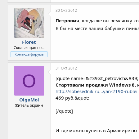
30 Окт 2012
Петрович
, когда же вы землянку к
Я бы на месте вашей бабушки пинка
Floret
Скользящая по...
Команда форума
31 Окт 2012
O
[quote name=&#39;st_petrovich&#3
Стартовали продажи Windows 8, к
http://sobesednik.ru...yan-2190-rublei
469 руб.&quot;
OlgaMol
Житель окраин
[/quote]
И где можно купить в Армавире по 