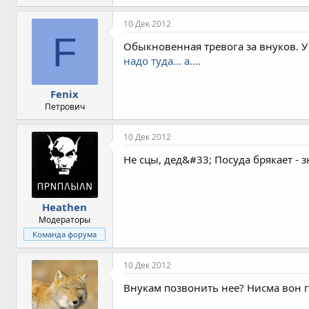
10 Дек 2012
F
Обыкновенная тревога за внуков. У 
надо туда... а....
Fenix
Петрович
10 Дек 2012
Не сцы, дед&#33; Посуда брякает - з
Heathen
Модераторы
Команда форума
10 Дек 2012
Внукам позвонить нее? Нисма вон г