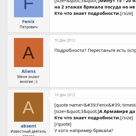
F
[size=&quot;3&quot;]
Минут 15 - 20
на 2 этажах брякала посуда но не
Кто что знает подробности.
[/size]
Fenix
Петрович
10 Дек 2012
A
Подробности? Перестаньте есть остр
Aliens
Меня знают
многие ;-)
10 Дек 2012
A
[quote name=&#39;Fenix&#39; time
[size=&quot;3&quot;]
А Армавире да 
Кто что знает подробности.
[/size]
[/quote]
absent
У кого например брякала?
Известный деятель