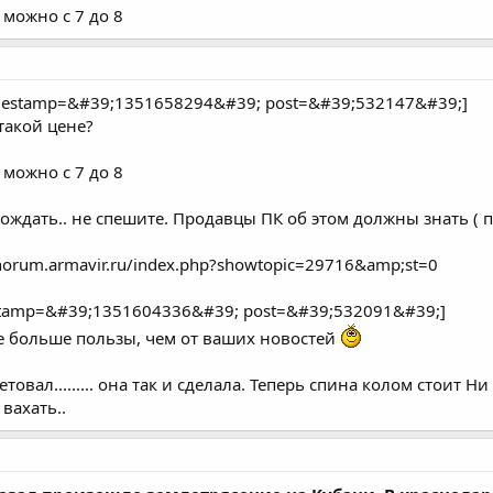
 можно с 7 до 8
mestamp=&#39;1351658294&#39; post=&#39;532147&#39;]
такой цене?
 можно с 7 до 8
одождать.. не спешите. Продавцы ПК об этом должны знать ( 
phorum.armavir.ru/index.php?showtopic=29716&amp;st=0
estamp=&#39;1351604336&#39; post=&#39;532091&#39;]
все больше пользы, чем от ваших новостей
овал......... она так и сделала. Теперь спина колом стоит Ни
 вахать..