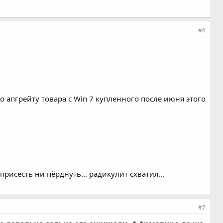
#6
по апгрейту товара с Win 7 купленного после июня этого
 присесть ни пёрднуть... радикулит схватил...
#7