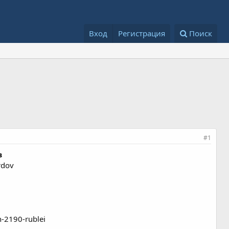
Вход
Регистрация
Поиск
#1
в
rdov
n-2190-rublei