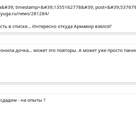
а&#39; timestamp=&#39;1355162778&#39; post=&#39;537679
m.yuga.ru/news/281284/
есть в списке... Интересно откуда Армавир взялся?
онила дочка... может это повторы. А может уже просто паник
сдадим - на опыты ?