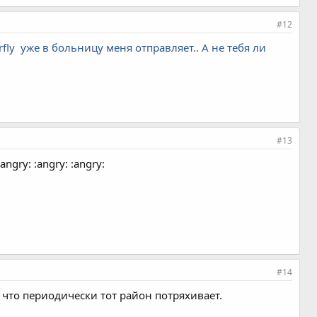
#12
rfly
уже в больницу меня отправляет.. А не тебя ли
#13
gry: :angry: :angry:
#14
 что периодически тот район потряхивает.