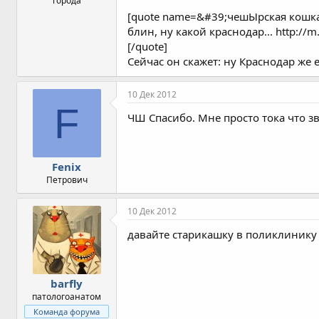
города
[quote name=&#39;чешЫрская кошк
блин, ну какой краснодар... http://
[/quote]
Сейчас он скажет: ну Краснодар же 
10 Дек 2012
F
ЧШ Спасибо. Мне просто тока что зв
Fenix
Петрович
10 Дек 2012
давайте старикашку в поликлинику 
barfly
патологоанатом
Команда форума