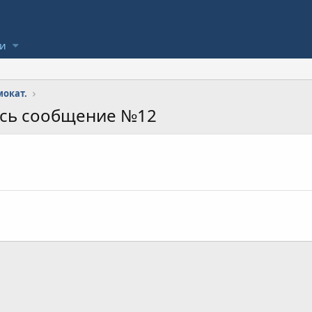
ли
окат.
ось сообщение №12