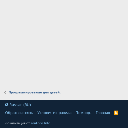
Программирование для детей.
Russian (RU)
Обратная связь
Условия и правила
Помощь
Главная
Локализация от
XenForo.Info