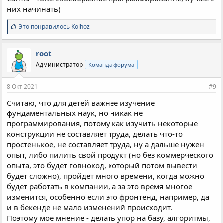
них начинать)
С
Это понравилось
Kolhoz
и
м
п
root
а
Администратор
Команда форума
т
и
и
8 Окт 2021
#9
:
Считаю, что для детей важнее изучение
фундаментальных наук, но никак не
программирования, потому как изучить некоторые
конструкции не составляет труда, делать что-то
простенькое, не составляет труда, ну а дальше нужен
опыт, либо пилить свой продукт (но без коммерческого
опыта, это будет говнокод, который потом вывести
будет сложно), пройдет много времени, когда можно
будет работать в компании, а за это время многое
изменится, особенно если это фронтенд, например, да
и в бекенде не мало изменений происходит.
Поэтому мое мнение - делать упор на базу, алгоритмы,