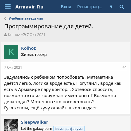
Вход
Регистрация
Учебные заведения
Программирование для детей.
А
Д
Kolhoz
7 Окт 2021
в
а
т
т
Kolhoz
о
K
а
Житель города
р
н
т
а
е
ч
7 Окт 2021
#1
м
а
ы
л
Задумались с ребенком попробовать. Математика
а
даётся легко, логика вроде есть). Погуглил , вроде как
есть в Армавире пару контор... Хотелось спросить,
возможно кто из форумчан имеет опыт ? Возможно
дети ходят? Может кто что посоветовать?
Гугл кстати, ещё кучу онлайн школ выдает...
Sleepwalker
Let the galaxy burn
Команда форума