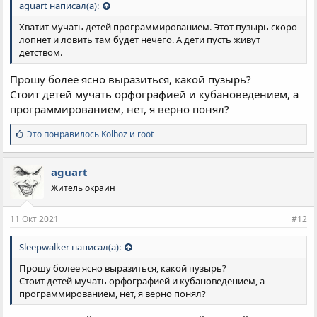
aguart написал(а):
Хватит мучать детей программированием. Этот пузырь скоро
лопнет и ловить там будет нечего. А дети пусть живут
детством.
Прошу более ясно выразиться, какой пузырь?
Стоит детей мучать орфографией и кубановедением, а
программированием, нет, я верно понял?
С
Это понравилось
Kolhoz
и
root
и
м
п
aguart
а
Житель окраин
т
и
и
11 Окт 2021
#12
:
Sleepwalker написал(а):
Прошу более ясно выразиться, какой пузырь?
Стоит детей мучать орфографией и кубановедением, а
программированием, нет, я верно понял?