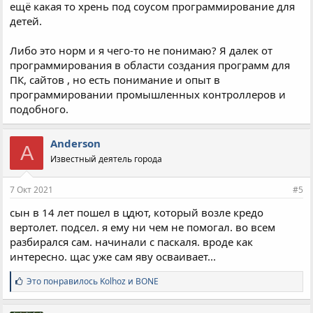
ещё какая то хрень под соусом программирование для
детей.
Либо это норм и я чего-то не понимаю? Я далек от
программирования в области создания программ для
ПК, сайтов , но есть понимание и опыт в
программировании промышленных контроллеров и
подобного.
Anderson
A
Известный деятель города
7 Окт 2021
#5
сын в 14 лет пошел в цдют, который возле кредо
вертолет. подсел. я ему ни чем не помогал. во всем
разбирался сам. начинали с паскаля. вроде как
интересно. щас уже сам яву осваивает...
С
Это понравилось
Kolhoz
и
BONE
и
м