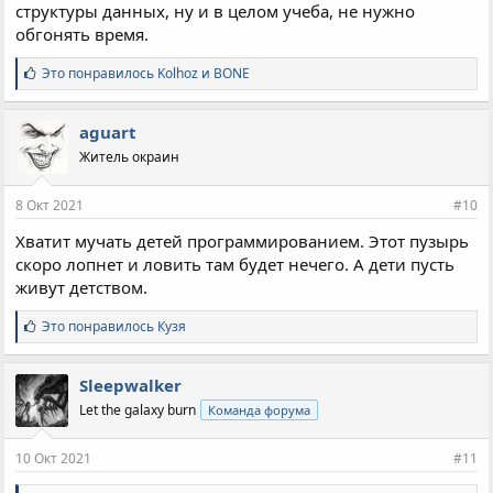
структуры данных, ну и в целом учеба, не нужно
обгонять время.
С
Это понравилось
Kolhoz
и
BONE
и
м
п
aguart
а
Житель окраин
т
и
и
8 Окт 2021
#10
:
Хватит мучать детей программированием. Этот пузырь
скоро лопнет и ловить там будет нечего. А дети пусть
живут детством.
С
Это понравилось
Кузя
и
м
п
Sleepwalker
а
Let the galaxy burn
Команда форума
т
и
и
10 Окт 2021
#11
: