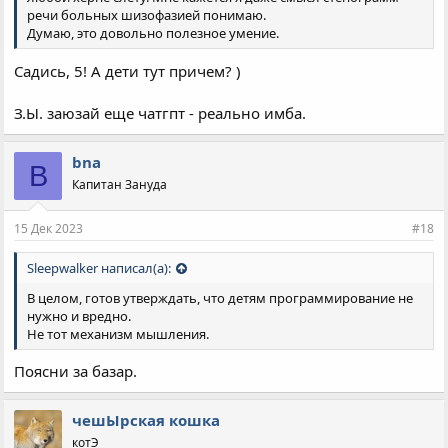
речи больных шизофазией понимаю.
Думаю, это довольно полезное умение.
Садись, 5! А дети тут причем? )
З.Ы. заюзай еще чатгпт - реально имба.
bna
B
Капитан Зануда
15 Дек 2023
#18
Sleepwalker написал(а):
В целом, готов утверждать, что детям программирование не
нужно и вредно.
Не тот механизм мышления.
Поясни за базар.
чешЫрская кошка
котЭ