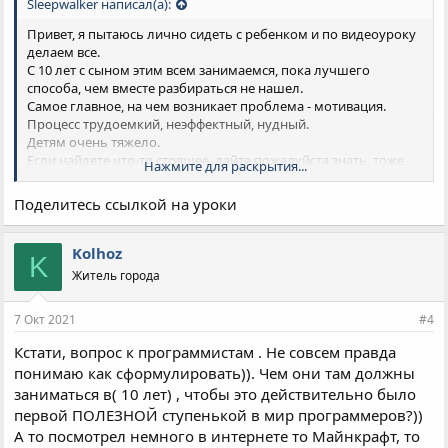
Sleepwalker написал(а):
Привет, я пытаюсь лично сидеть с ребенком и по видеоуроку
делаем все.
С 10 лет с сыном этим всем занимаемся, пока лучшего
способа, чем вместе разбираться не нашел.
Самое главное, на чем возникает проблема - мотивация.
Процесс трудоемкий, неэффектный, нудный.
Детям очень тяжело.
Если найдете что-то стоящее, дайте пожалуйста знать, тоже
Нажмите для раскрытия...
интересно!
Поделитесь ссылкой на уроки
Kolhoz
K
Житель города
7 Окт 2021
#4
Кстати, вопрос к программистам . Не совсем правда
понимаю как сформулировать)). Чем они там должны
заниматься в( 10 лет) , чтобы это действительно было
первой ПОЛЕЗНОЙ ступенькой в мир программеров?))
А то посмотрел немного в интернете то Майнкрафт, то