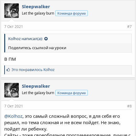
п
Sleepwalker
а
Let the galaxy burn
Команда форума
т
и
и
7 Окт 2021
#7
:
Kolhoz написал(а):
Поделитесь ссылкой на уроки
В ПМ
С
Это понравилось
Kolhoz
и
м
п
Sleepwalker
а
Let the galaxy burn
Команда форума
т
и
и
7 Окт 2021
#8
:
@Kolhoz
, это самый сложный вопрос, я для себя его
решил, но тема сложная и не всем пойдет. Не знаю,
пойдет ли ребенку.
Сайты - тоже своеобразное программирование, лучше с