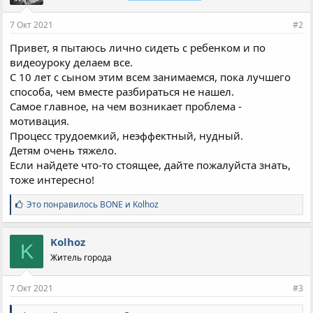
7 Окт 2021
#2
Привет, я пытаюсь лично сидеть с ребенком и по
видеоуроку делаем все.
С 10 лет с сыном этим всем занимаемся, пока лучшего
способа, чем вместе разбираться не нашел.
Самое главное, на чем возникает проблема -
мотивация.
Процесс трудоемкий, неэффектный, нудный.
Детям очень тяжело.
Если найдете что-то стоящее, дайте пожалуйста знать,
тоже интересно!
С
Это понравилось
BONE
и
Kolhoz
и
м
п
Kolhoz
K
а
Житель города
т
и
и
7 Окт 2021
#3
: