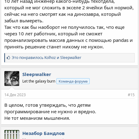
10 лет назад инженер какого-нибудь техотдела,
который не мог сложить в экселе 2 ячейки был нормой,
сейчас на него смотрят как на динозавра, который
забыл вымереть.
Так что как бы наоборот не получилось так, что еще
через 10 лет работник, который не сможет
проанализировать массив данных с помощью pandas и
принять решение станет никому не нужон.
С
Это понравилось
Kolhoz
и
Sleepwalker
и
м
п
Sleepwalker
а
Let the galaxy burn
Команда форума
т
и
и
14 Дек 2023
#15
:
В целом, готов утверждать, что детям
программирование не нужно и вредно.
Не тот механизм мышления.
Незабор Бандлов