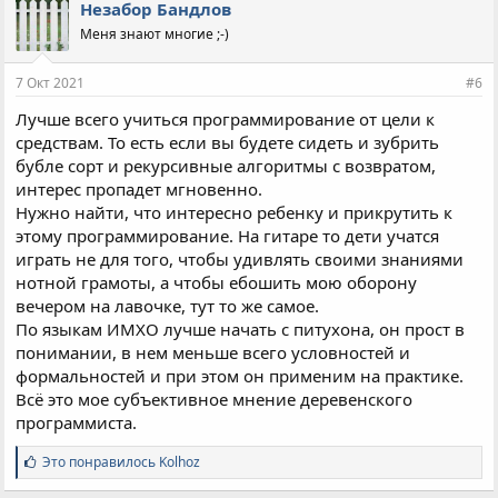
п
Незабор Бандлов
а
Меня знают многие ;-)
т
и
и
7 Окт 2021
#6
:
Лучше всего учиться программирование от цели к
средствам. То есть если вы будете сидеть и зубрить
бубле сорт и рекурсивные алгоритмы с возвратом,
интерес пропадет мгновенно.
Нужно найти, что интересно ребенку и прикрутить к
этому программирование. На гитаре то дети учатся
играть не для того, чтобы удивлять своими знаниями
нотной грамоты, а чтобы ебошить мою оборону
вечером на лавочке, тут то же самое.
По языкам ИМХО лучше начать с питухона, он прост в
понимании, в нем меньше всего условностей и
формальностей и при этом он применим на практике.
Всё это мое субъективное мнение деревенского
программиста.
С
Это понравилось
Kolhoz
и
м