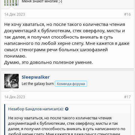
Меня знают многие ;-)
14 Дек 2023
#16
Не хочу хвататься, но после такого количества чтения
документаций к бублиотекам, стек оверфлоу, мисты и
так далее, я получил способность вникать в суть
написанного по любой херне слету. Мне кажется я даже
смысл стенограмм речи больных шизофазией
понимаю.
Думаю, это довольно полезное умение.
Sleepwalker
Let the galaxy burn
Команда форума
14 Дек 2023
#17
Незабор Бандлов написал(а):
Не хочу хвататься, но после такого количества чтения
документаций к бублиотекам, стек оверфлоу, мисты и так
далее, я получил способность вникать в суть написанного по
любой херне слету. Мне кажется я даже смысл стенограмм