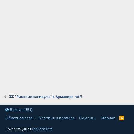
ЖК "Римские каникулы" в Армавире, wtf?
Russian (RU)
Обратная связь
Условия и правила
Помощь
Главная
Локализация от
XenForo.Info