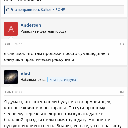
С
Это понравилось
Kolhoz
и
BONE
и
м
п
Anderson
A
а
Известный деятель города
т
и
и
3 Янв 2022
#3
:
я слышал, что там продажи просто сумашедшие. и
однушки практически раскупили.
Vlad
Наблюдатель...
Команда форума
3 Янв 2022
#4
Я думаю, что покупатели будут из тех армавирцев,
которые ходят и в рестораны. По сути простому
человеку нереально дорого там кушать даже в
большой праздник или памятную дату. Но они не
пустуют и клиенты есть. Значит, есть те, у кого на счету