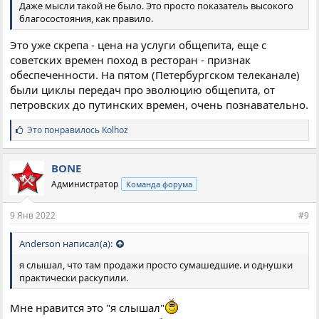
Даже мысли такой не было. Это просто показатель высокого
благосостояния, как правило.
Это уже скрепа - цена на услуги общепита, еще с
советских времен поход в ресторан - признак
обеспеченности. На пятом (Петербургском телеканале)
были циклы передач про эволюцию общепита, от
петровских до путинских времен, очень познавательно.
С
Это понравилось
Kolhoz
и
м
п
BONE
а
Администратор
Команда форума
т
и
и
9 Янв 2022
#9
:
Anderson написал(а):
я слышал, что там продажи просто сумашедшие. и однушки
практически раскупили.
Мне нравится это "я слышал"