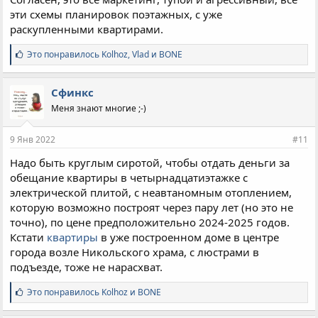
эти схемы планировок поэтажных, с уже
раскупленными квартирами.
С
Это понравилось
Kolhoz
,
Vlad
и
BONE
и
м
п
Сфинкс
а
Меня знают многие ;-)
т
и
и
9 Янв 2022
#11
:
Надо быть круглым сиротой, чтобы отдать деньги за
обещание квартиры в четырнадцатиэтажке с
электрической плитой, с неавтаномным отоплением,
которую возможно построят через пару лет (но это не
точно), по цене предположительно 2024-2025 годов.
Кстати
квартиры
в уже построенном доме в центре
города возле Никольского храма, с люстрами в
подъезде, тоже не нарасхват.
С
Это понравилось
Kolhoz
и
BONE
и
м