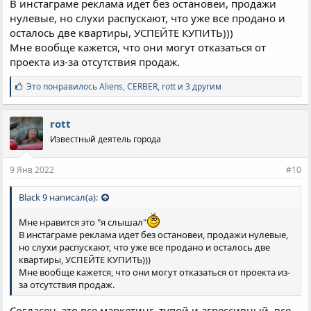
В инстаграме реклама идет без остановеи, продажи
нулевые, но слухи распускают, что уже все продано и
осталось две квартиры, УСПЕЙТЕ КУПИТЬ)))
Мне вообще кажется, что они могут отказаться от
проекта из-за отсутствия продаж.
С
Это понравилось
Aliens
,
CERBER
,
rott и 3 другим
и
м
п
rott
а
Известный деятель города
т
и
и
9 Янв 2022
#10
:
Black 9 написал(а):
Мне нравится это "я слышал"
В инстаграме реклама идет без остановеи, продажи нулевые,
но слухи распускают, что уже все продано и осталось две
квартиры, УСПЕЙТЕ КУПИТЬ)))
Мне вообще кажется, что они могут отказаться от проекта из-
за отсутствия продаж.
Согласен, это все маркетинг, тупой и агрессивный, все