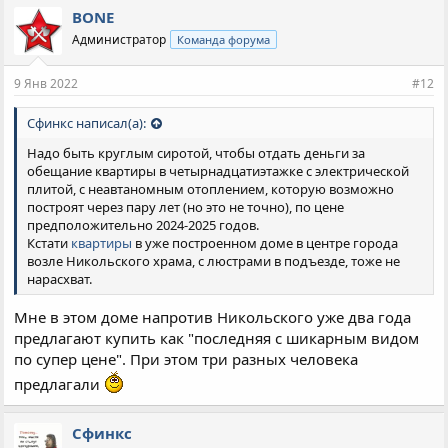
п
BONE
а
Администратор
Команда форума
т
и
и
9 Янв 2022
#12
:
Сфинкс написал(а):
Надо быть круглым сиротой, чтобы отдать деньги за
обещание квартиры в четырнадцатиэтажке с электрической
плитой, с неавтаномным отоплением, которую возможно
построят через пару лет (но это не точно), по цене
предположительно 2024-2025 годов.
Кстати
квартиры
в уже построенном доме в центре города
возле Никольского храма, с люстрами в подъезде, тоже не
нарасхват.
Мне в этом доме напротив Никольского уже два года
предлагают купить как "последняя с шикарным видом
по супер цене". При этом три разных человека
предлагали
Сфинкс