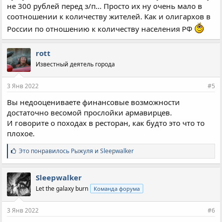
не 300 рублей перед з/п... Просто их ну очень мало в
соотношении к количеству жителей. Как и олигархов в
России по отношению к количеству населения РФ
rott
Известный деятель города
3 Янв 2022
#5
Вы недооцениваете финансовые возможности
достаточно весомой прослойки армавирцев.
И говорите о походах в ресторан, как будто это что то
плохое.
С
Это понравилось
Рыжуля
и
Sleepwalker
и
м
п
Sleepwalker
а
Let the galaxy burn
Команда форума
т
и
и
3 Янв 2022
#6
: