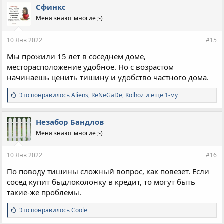
п
Сфинкс
а
Меня знают многие ;-)
т
и
и
10 Янв 2022
#15
:
Мы прожили 15 лет в соседнем доме,
месторасположение удобное. Но с возрастом
начинаешь ценить тишину и удобство частного дома.
С
Это понравилось
Aliens
,
ReNeGaDe
,
Kolhoz и ещё 1-му
и
м
п
Незабор Бандлов
а
Меня знают многие ;-)
т
и
и
10 Янв 2022
#16
:
По поводу тишины сложный вопрос, как повезет. Если
сосед купит быдлоколонку в кредит, то могут быть
такие-же проблемы.
С
Это понравилось
Coole
и