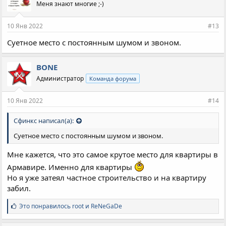
Меня знают многие ;-)
10 Янв 2022
#13
Суетное место с постоянным шумом и звоном.
BONE
Администратор
Команда форума
10 Янв 2022
#14
Сфинкс написал(а):
Суетное место с постоянным шумом и звоном.
Мне кажется, что это самое крутое место для квартиры в
Армавире. Именно для квартиры
Но я уже затеял частное строительство и на квартиру
забил.
С
Это понравилось
root
и
ReNeGaDe
и
м