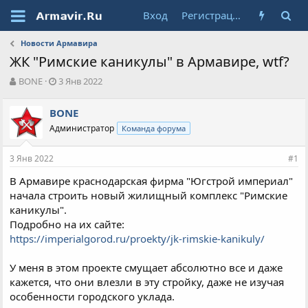
Вход
Регистрация
Новости Армавира
ЖК "Римские каникулы" в Армавире, wtf?
А
Д
BONE
3 Янв 2022
в
а
т
т
BONE
о
а
Администратор
Команда форума
р
н
т
а
е
ч
3 Янв 2022
#1
м
а
ы
л
В Армавире краснодарская фирма "Югстрой империал"
а
начала строить новый жилищный комплекс "Римские
каникулы".
Подробно на их сайте:
https://imperialgorod.ru/proekty/jk-rimskie-kanikuly/
У меня в этом проекте смущает абсолютно все и даже
кажется, что они влезли в эту стройку, даже не изучая
особенности городского уклада.