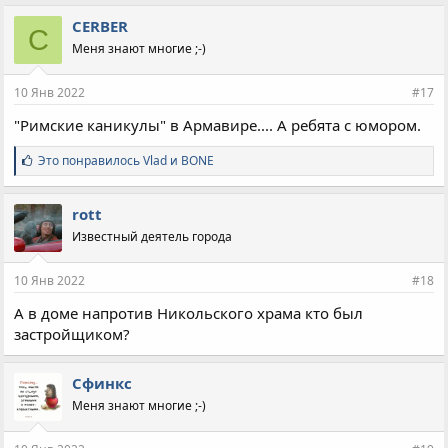
м
п
CERBER
C
а
Меня знают многие ;-)
т
и
и
10 Янв 2022
#17
:
"Римские каникулы" в Армавире.... А ребята с юмором.
С
Это понравилось
Vlad
и
BONE
и
м
п
rott
а
Известный деятель города
т
и
и
10 Янв 2022
#18
:
А в доме напротив Никольского храма кто был
застройщиком?
Сфинкс
Меня знают многие ;-)