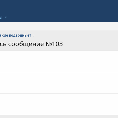
ли
 какие подводные?
ось сообщение №103