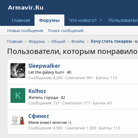
Главная
Форумы
Что нового?
Пользовате
Новые сообщения
Поиск сообщений
Главная
Форумы
Общий
Флейм
Хочу стать токарем -
Пользователи, которым понравил
Sleepwalker
Let the galaxy burn
·
40
Сообщения
4,260
Симпатии
991
Баллы
113
Kolhoz
K
Житель города
·
42
Сообщения
731
Симпатии
177
Баллы
43
Сфинкс
Меня знают многие ;-)
Сообщения
4,565
Симпатии
1,003
Баллы
113