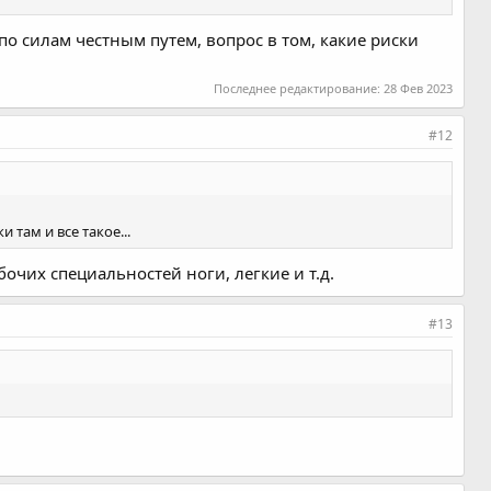
е по силам честным путем, вопрос в том, какие риски
Последнее редактирование:
28 Фев 2023
#12
там и все такое...
бочих специальностей ноги, легкие и т.д.
#13