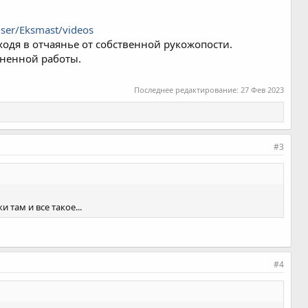
user/Eksmast/videos
иходя в отчаянье от собственной рукожопости.
лненной работы.
Последнее редактирование:
27 Фев 2023
#3
там и все такое...
#4