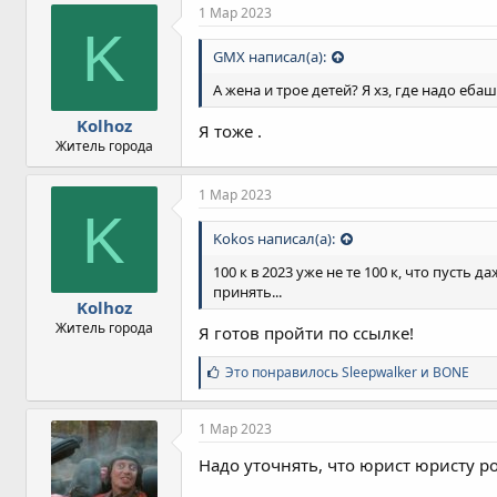
1 Мар 2023
K
GMX написал(а):
А жена и трое детей? Я хз, где надо еба
Kolhoz
Я тоже .
Житель города
1 Мар 2023
K
Kokos написал(а):
100 к в 2023 уже не те 100 к, что пусть
принять...
Kolhoz
Житель города
Я готов пройти по ссылке!
С
Это понравилось
Sleepwalker
и
BONE
и
м
п
1 Мар 2023
а
т
Надо уточнять, что юрист юристу р
и
и