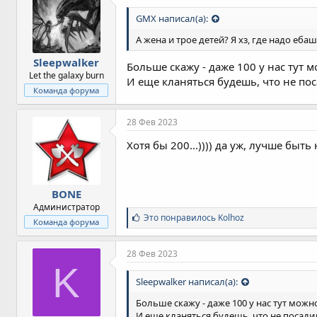
GMX написал(а):
А жена и трое детей? Я хз, где надо еба
Sleepwalker
Больше скажу - даже 100 у нас тут 
Let the galaxy burn
И еще кланяться будешь, что не пос
Команда форума
28 Фев 2023
Хотя бы 200...)))) да уж, лучше быт
BONE
Администратор
С
Это понравилось
Kolhoz
Команда форума
и
м
п
28 Фев 2023
а
K
т
Sleepwalker написал(а):
и
и
Больше скажу - даже 100 у нас тут можн
:
И еще кланяться будешь, что не посадил