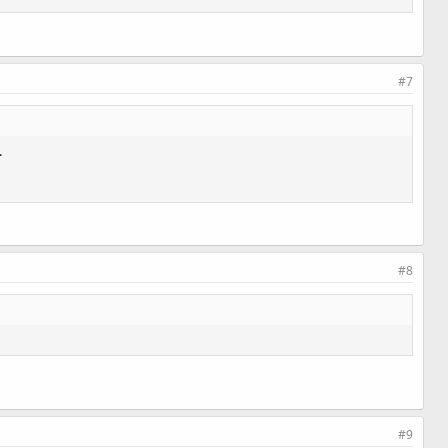
#7
.
#8
#9