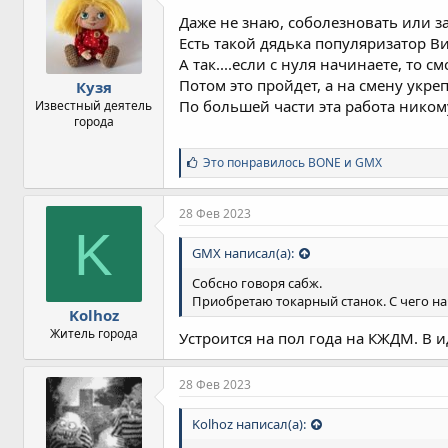
Даже не знаю, соболезновать или 
Есть такой дядька популяризатор В
А так....если с нуля начинаете, то
Потом это пройдет, а на смену укр
Кузя
По большей части эта работа ником
Известный деятель
города
С
Это понравилось
BONE
и
GMX
и
м
п
28 Фев 2023
а
K
т
GMX написал(а):
и
и
Собсно говоря сабж.
:
Приобретаю токарный станок. С чего на
Kolhoz
Житель города
Устроится на пол года на КЖДМ. В и
28 Фев 2023
Kolhoz написал(а):