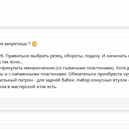
 не запретишь"?
уб. Правильно выбрать резец, обороты, подачу. И начинать
 так ясно...
о прикупить механические (со съемными пластинами). Хотя
ны и с напаянными пластинами. Обязательно приобрести кр
ьный патрон - для задней бабки. Набор конусных втулок со
а в мастерской итак есть.