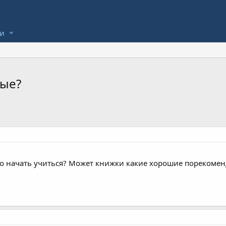
ли
ные?
о начать учиться? Может книжки какие хорошие порекоменду