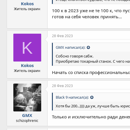
Kokos
Житель окраин
100 к в 2023 уже не те 100 к, что п
готов на себя человек принять...
28 Фев 2023
K
GMX написал(а):
Собсно говоря сабж.
Приобретаю токарный станок. С чего на
Kokos
Житель окраин
Начать со списка профессиональных 
28 Фев 2023
Black 9 написал(а):
Хотя бы 200...)))) да уж, лучше быть юри
GMX
Только и исключительно ради денег
schizophrenic