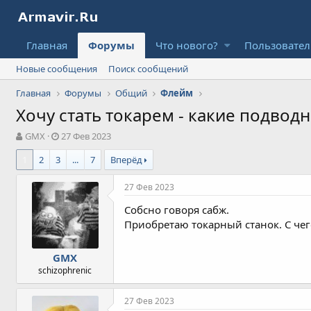
Главная
Форумы
Что нового?
Пользовате
Новые сообщения
Поиск сообщений
Главная
Форумы
Общий
Флейм
Хочу стать токарем - какие подвод
А
Д
GMX
27 Фев 2023
в
а
1
2
3
...
7
Вперёд
т
т
о
а
р
н
27 Фев 2023
т
а
Собсно говоря сабж.
е
ч
м
а
Приобретаю токарный станок. С чег
ы
л
а
GMX
schizophrenic
27 Фев 2023