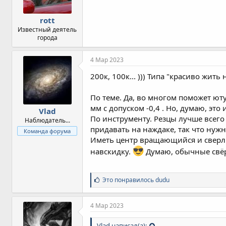
:
rott
Известный деятель
города
4 Мар 2023
200к, 100к... ))) Типа "красиво жить
По теме. Да, во многом поможет ют
мм с допуском -0,4 . Но, думаю, это и
Vlad
По инструменту. Резцы лучше всег
Наблюдатель...
придавать на наждаке, так что нуж
Команда форума
Иметь центр вращающийся и сверлил
навскидку.
Думаю, обычные свёрл
С
Это понравилось
dudu
и
м
п
4 Мар 2023
а
т
Vlad написал(а):