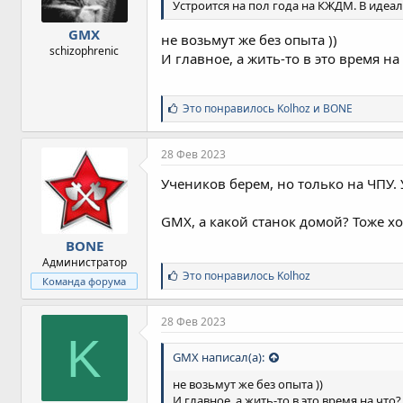
Устроится на пол года на КЖДМ. В идеал
GMX
не возьмут же без опыта ))
schizophrenic
И главное, а жить-то в это время на ч
С
Это понравилось
Kolhoz
и
BONE
и
м
п
28 Фев 2023
а
т
Учеников берем, но только на ЧПУ.
и
и
GMX, а какой станок домой? Тоже хо
:
BONE
Администратор
С
Это понравилось
Kolhoz
Команда форума
и
м
п
28 Фев 2023
а
K
т
GMX написал(а):
и
и
не возьмут же без опыта ))
:
И главное, а жить-то в это время на что? )