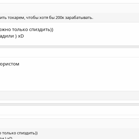
шить токарем, чтобы хотя бы 200к зарабатывать.
можно только спиздить))
адили ) xD
ь юристом
о только спиздить))
и ) xD