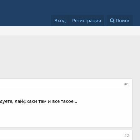
Вход
Регистрация
Поиск
#1
ете, лайфхаки там и все такое...
#2