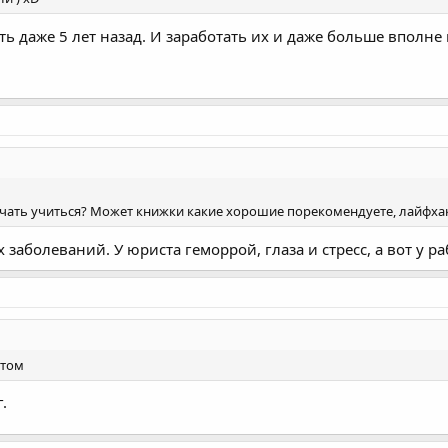
усть даже 5 лет назад. И заработать их и даже больше вполн
чать учиться? Может книжки какие хорошие порекомендуете, лайфхаки 
заболеваний. У юриста геморрой, глаза и стресс, а вот у ра
стом
.