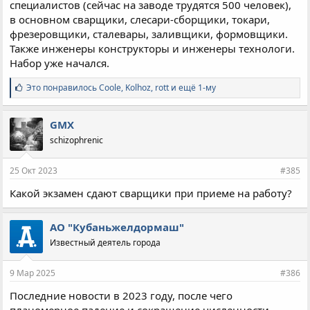
специалистов (сейчас на заводе трудятся 500 человек),
в основном сварщики, слесари-сборщики, токари,
фрезеровщики, сталевары, заливщики, формовщики.
Также инженеры конструкторы и инженеры технологи.
Набор уже начался.
С
Это понравилось
Coole
,
Kolhoz
,
rott и ещё 1-му
и
м
п
GMX
а
schizophrenic
т
и
и
25 Окт 2023
#385
:
Какой экзамен сдают сварщики при приеме на работу?
АО "Кубаньжелдормаш"
Известный деятель города
9 Мар 2025
#386
Последние новости в 2023 году, после чего
планомерное падение и сокращение численности.