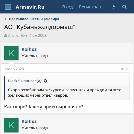
Вход
Регистрация
Промышленность Армавира
АО "Кубаньжелдормаш"
А
Д
Aliens
3 Июл 2008
в
а
т
т
Kolhoz
о
K
а
Житель города
р
н
т
а
е
ч
1 Мар 2023
#381
м
а
ы
л
Black 9 написал(а):
а
Скоро возобновим экскурсии, запись как и прежде для всех
желающих через отдел кадров.
Как скоро? К лету ориентировочно?
Kolhoz
K
Житель города