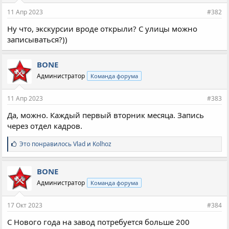
11 Апр 2023
#382
Ну что, экскурсии вроде открыли? С улицы можно
записываться?))
BONE
Администратор
Команда форума
11 Апр 2023
#383
Да, можно. Каждый первый вторник месяца. Запись
через отдел кадров.
С
Это понравилось
Vlad
и
Kolhoz
и
м
п
BONE
а
Администратор
Команда форума
т
и
и
17 Окт 2023
#384
:
С Нового года на завод потребуется больше 200