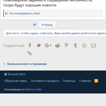
Скоро будут хорошие новости.
С
Это понравилось
Vlad
и
м
First
п
Назад
20 из 20
а
т
Для того, чтобы здесь отвечать, Вам необходимо войти или зарег
и
и
:
Facebook
Twitter
Google+
Reddit
Pinterest
Tumblr
WhatsApp
Элект
Поделиться:
Ссылка
Промышленность Армавира
Russian (RU)
Обратная связь
Условия и правила
Помощь
Главная
Локализация от
XenForo.Info