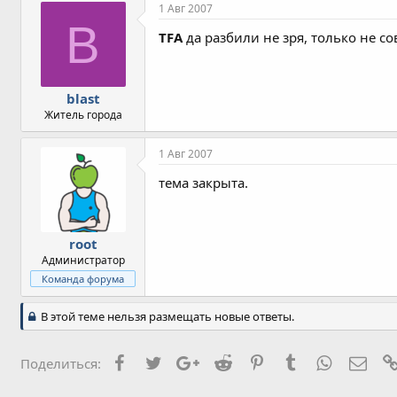
1 Авг 2007
B
TFA
да разбили не зря, только не со
blast
Житель города
1 Авг 2007
тема закрыта.
root
Администратор
Команда форума
В этой теме нельзя размещать новые ответы.
Facebook
Twitter
Google+
Reddit
Pinterest
Tumblr
WhatsApp
Элек
Поделиться: