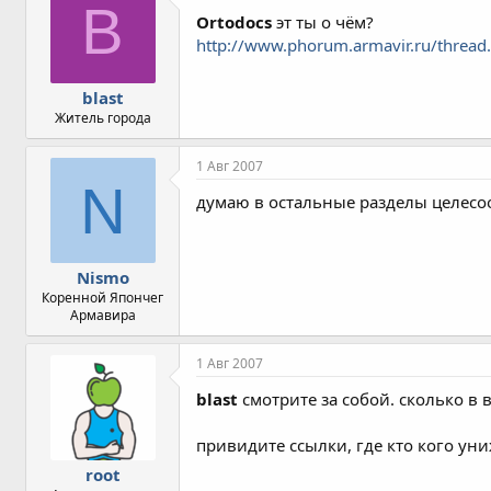
B
Ortodocs
эт ты о чём?
http://www.phorum.armavir.ru/thread
blast
Житель города
1 Авг 2007
N
думаю в остальные разделы целесо
Nismo
Коренной Япончег
Армавира
1 Авг 2007
blast
смотрите за собой. сколько в 
привидите ссылки, где кто кого уни
root