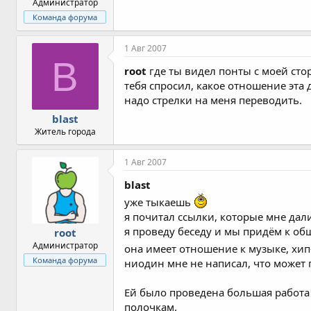
Администратор
Команда форума
1 Авг 2007
B
root
где ты видел понты с моей стор
тебя спросил, какое отношение эта 
надо стрелки на меня переводить.
blast
Житель города
1 Авг 2007
blast
уже тыкаешь
я почитал ссылки, которые мне дал
я проведу беседу и мы придём к об
root
Администратор
она имеет отношение к музыке, хип
Команда форума
ниодин мне не написал, что может
Ей было проведена большая работа 
полочкам.