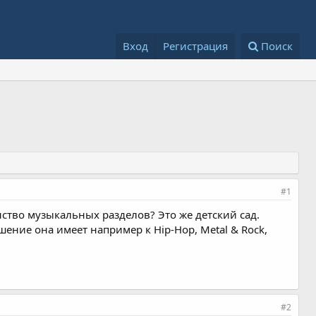
Вход
Регистрация
Поиск
#1
инство музыкальных разделов? Это же детский сад.
шение она имеет например к Hip-Hop, Metal & Rock,
#2