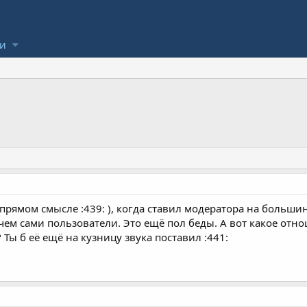
ли
в прямом смысле :439: ), когда ставил модератора на больш
ем сами пользователи. Это ещё пол беды. А вот какое отно
ы б её ещё на кузницу звука поставил :441: