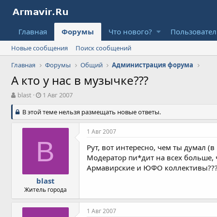
Главная
Форумы
Что нового?
Пользовате
Новые сообщения
Поиск сообщений
Главная
Форумы
Общий
Администрация форума
А кто у нас в музычке???
А
Д
blast
1 Авг 2007
в
а
т
В этой теме нельзя размещать новые ответы.
т
о
а
р
н
1 Авг 2007
т
а
B
е
ч
Рут, вот интересно, чем ты думал (
м
а
Модератор пи*дит на всех больше, ч
ы
л
Армавирские и ЮФО коллективы??? Т
а
blast
Житель города
1 Авг 2007