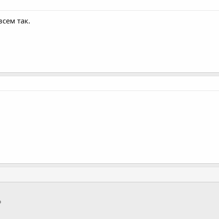
всем так.
тронная почта
Ссылка