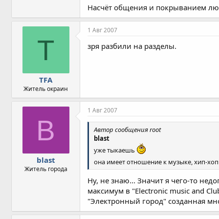
Насчёт общения и покрыванием люд
1 Авг 2007
T
зря разбили на разделы.
TFA
Житель окраин
1 Авг 2007
B
Автор сообщения root
blast
уже тыкаешь
blast
она имеет отношение к музыке, хип-хоп
Житель города
Ну, не знаю... Значит я чего-то н
максимум в "Electronic music and Cl
"Электронный город" созданная мной