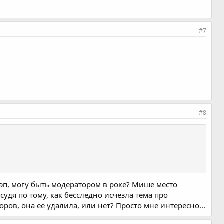
#7
#8
рэп, могу быть модератором в роке? Мише место
 судя по тому, как бесследно исчезла тема про
ров, она её удалила, или нет? Просто мне интересно...