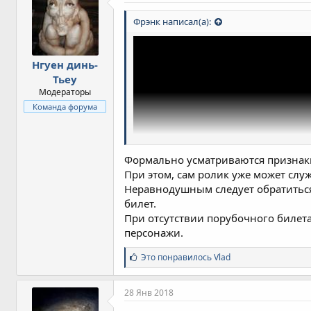
Фрэнк написал(а):
Нгуен динь-
Тьеу
Модераторы
Команда форума
Формально усматриваются признаки ч
При этом, сам ролик уже может сл
Неравнодушным следует обратиться
билет.
При отсутствии порубочного билета
персонажи.
С
Это понравилось
Vlad
и
м
п
28 Янв 2018
а