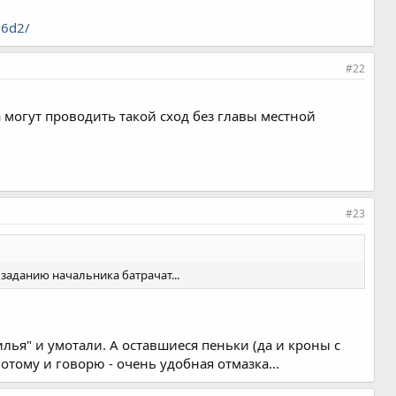
56d2/
#22
 могут проводить такой сход без главы местной
#23
 заданию начальника батрачат...
илья" и умотали. А оставшиеся пеньки (да и кроны с
тому и говорю - очень удобная отмазка...