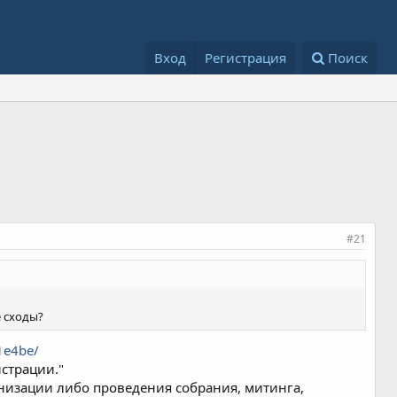
Вход
Регистрация
Поиск
#21
е сходы?
1e4be/
страции."
ганизации либо проведения собрания, митинга,