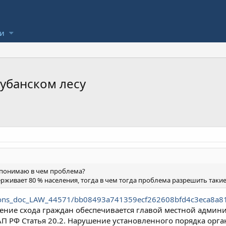
ли
Кубанском лесу
е понимаю в чем проблема?
ерживает 80 % населения, тогда в чем тогда проблема разрешить таки
/cons_doc_LAW_44571/bb08493a741359ecf262608bfd4c3eca8a8
ение схода граждан обеспечивается главой местной админи
 КоАП РФ Статья 20.2. Нарушение установленного порядка ор