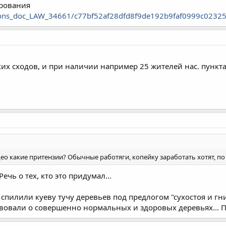
ирования
/cons_doc_LAW_34661/c77bf52af28dfd8f9de192b9faf0999c0232
их сходов, и при наличии например 25 жителей нас. пункта
ео какие притензии? Обычные работяги, копейку заработать хотят, по
ечь о тех, кто это придумал...
, спилили куеву тучу деревьев под предлогом "сухостоя и гн
твовали о совершенно нормальных и здоровых деревьях... По