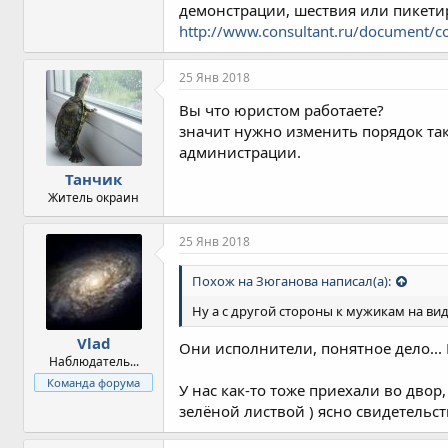
демонстрации, шествия или пикет
http://www.consultant.ru/document
25 Янв 2018
Вы что юристом работаете?
значит нужно изменить порядок так
администрации.
Танчик
Житель окраин
25 Янв 2018
Похож на Зюганова написал(а):
Ну а с другой стороны к мужикам на вид
Vlad
Они исполнители, понятное дело... Р
Наблюдатель...
Команда форума
У нас как-то тоже приехали во двор
зелёной листвой ) ясно свидетельс