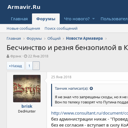
Главная
Форумы
Что нового?
Пользовате
Новые сообщения
Поиск сообщений
Главная
Форумы
Общий
Новости Армавира
Бесчинство и резня бензопилой в 
А
Д
Фрэнк
22 Янв 2018
в
а
Назад
1
2
т
т
о
а
р
н
25 Янв 2018
т
а
е
ч
Танчик написал(а):
м
а
ы
л
Я не знал что запрещены сходы, но я н
а
Вон по телеку говорят что Путина подд
brisk
DedHunter
http://www.consultant.ru/document
без администрации никак - "Провед
без ее согласия - вступает в силу