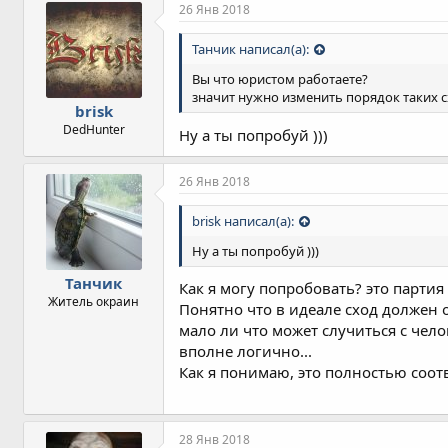
26 Янв 2018
Танчик написал(а):
Вы что юристом работаете?
значит нужно изменить порядок таких с
brisk
DedHunter
Ну а ты попробуй )))
26 Янв 2018
brisk написал(а):
Ну а ты попробуй )))
Танчик
Как я могу попробовать? это парти
Житель окраин
Понятно что в идеале сход должен о
мало ли что может случиться с чело
вполне логично...
Как я понимаю, это полностью соот
28 Янв 2018