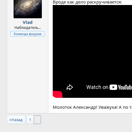
т
Вроде как дело раскручивается:
и
и
:
Vlad
Наблюдатель...
Команда форума
Молоток Александр! Уважуха! А по т
Назад
1
2