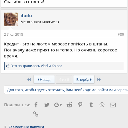
Спасибо за ответы!
dudu
Меня знают многие ;-)
2 Июл 2018
#80
Кредит - это на лютом морозе попИсать в штаны.
Поначалу даже приятно и тепло. Но оччень короткое
время.
С
Это понравилось
Vlad
и
Kolhoz
и
м
First
Last
п
Назад
4 из 6
Вперёд
а
т
Для того, чтобы здесь отвечать, Вам необходимо войти или зарег
и
и
:
Facebook
Twitter
Google+
Reddit
Pinterest
Tumblr
WhatsApp
Элект
Поделиться:
Ссылка
Совместные покупки