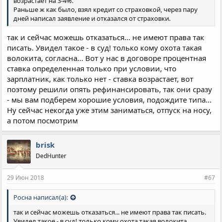
возрастает на 3-4%.
Раньше ж как было, взял кредит со страховкой, через пару
дней написал заявление и отказался от страховки.
так и сейчас можешь отказаться... не имеют права так
писать. Увидел такое - в суд! только кому охота такая
волокита, согласна... Вот у нас в договоре процентная
ставка определенная только при условии, что
зарплатник, как только нет - ставка возрастает, вот
поэтому решили опять рефинансировать, так они сразу
- мы вам подберем хорошие условия, подождите типа...
Ну сейчас некогда уже этим заниматься, отпуск на носу,
а потом посмотрим
brisk
DedHunter
29 Июн 2018
#67
Росна написал(а):
так и сейчас можешь отказаться... не имеют права так писать.
Увидел такое - в суд! только кому охота такая волокита,