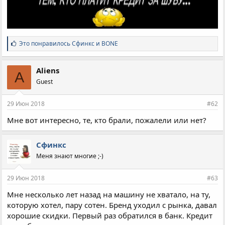
С
Это понравилось
Сфинкс
и
BONE
и
м
п
Aliens
A
а
Guest
т
и
и
29 Июн 2018
#62
:
Мне вот интересно, те, кто брали, пожалели или нет?
Сфинкс
Меня знают многие ;-)
29 Июн 2018
#63
Мне несколько лет назад на машину не хватало, на ту,
которую хотел, пару сотен. Бренд уходил с рынка, давал
хорошие скидки. Первый раз обратился в банк. Кредит