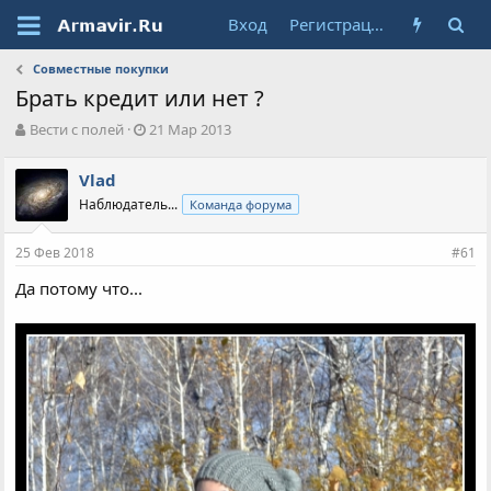
Вход
Регистрация
Совместные покупки
Брать кредит или нет ?
А
Д
Вести с полей
21 Мар 2013
в
а
т
т
Vlad
о
а
Наблюдатель...
Команда форума
р
н
т
а
е
ч
25 Фев 2018
#61
м
а
ы
л
Да потому что...
а