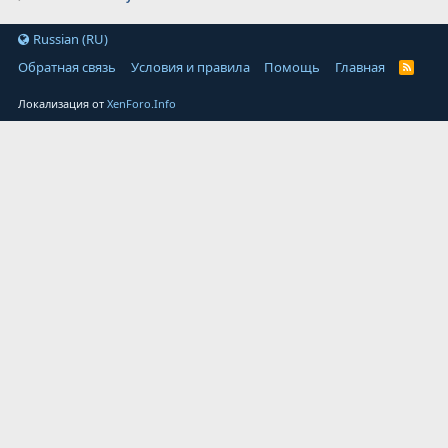
Russian (RU)
Обратная связь
Условия и правила
Помощь
Главная
Локализация от
XenForo.Info