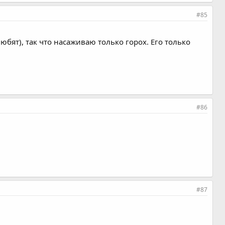
#85
юбят), так что насаживаю только горох. Его только
#86
#87