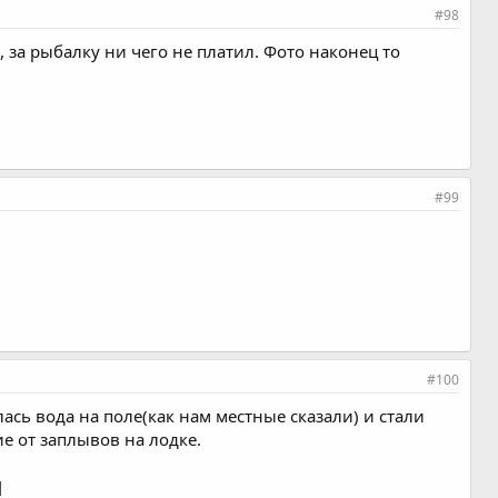
#98
, за рыбалку ни чего не платил. Фото наконец то
#99
#100
сь вода на поле(как нам местные сказали) и стали
е от заплывов на лодке.
]