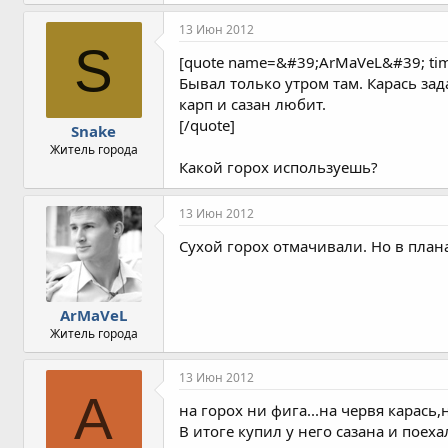
13 Июн 2012
S
[quote name=&#39;ArMaVeL&#39; t
Бывал только утром там. Карась зад
карп и сазан любит.
[/quote]
Snake
Житель города
Какой горох используешь?
13 Июн 2012
Cухой горох отмачивали. Но в план
ArMaVeL
Житель города
13 Июн 2012
A
на горох ни фига...на червя карась
В итоге купил у него сазана и поеха