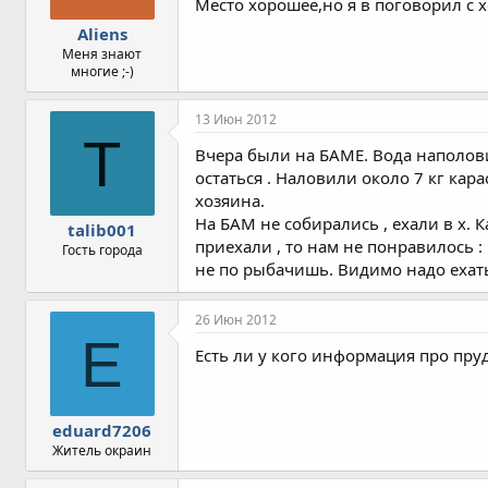
Место хорошее,но я в поговорил с 
Aliens
Меня знают
многие ;-)
13 Июн 2012
T
Вчера были на БАМЕ. Вода наполовин
остаться . Наловили около 7 кг кара
хозяина.
На БАМ не собирались , ехали в х. К
talib001
приехали , то нам не понравилось 
Гость города
не по рыбачишь. Видимо надо ехат
26 Июн 2012
E
Есть ли у кого информация про п
eduard7206
Житель окраин