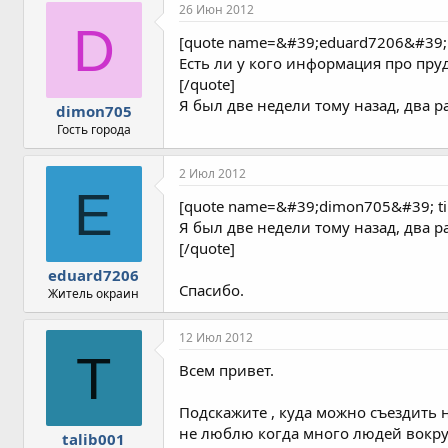
26 Июн 2012
D
[quote name=&#39;eduard7206&#39;
Есть ли у кого информация про п
[/quote]
Я был две недели тому назад, два р
dimon705
Гость города
2 Июл 2012
E
[quote name=&#39;dimon705&#39; 
Я был две недели тому назад, два р
[/quote]
eduard7206
Спасибо.
Житель окраин
12 Июл 2012
T
Всем привет.
Подскажите , куда можно съездить 
не люблю когда много людей вокруг 
talib001