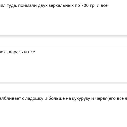
л туда. поймали двух зеркальных по 700 гр. и всё.
к , карась и все.
албливает с ладошку и больше на кукурузу и червя(его все л