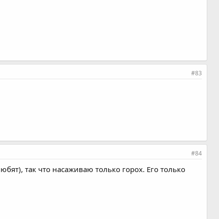
#83
#84
юбят), так что насаживаю только горох. Его только