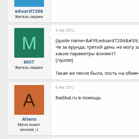
eduard7206
Житель окраин
6 Авг 2012
M
[quote name=&#39;eduard7206&#39;
Че за ерунда, третий день не могу 
какие параметры влияют?
[/quote]
MOT
Житель окраин
Такая же песня была, пость на обмен
6 Авг 2012
A
Radikal.ru в помощь
Aliens
Меня знают
многие ;-)