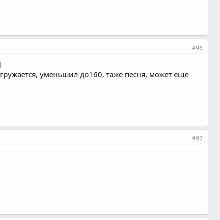
#96
]
загружается, уменьшил до160, таже песня, может еще
#97