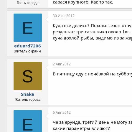
карася крупного. Как то так.
Гость города
30 Июл 2012
E
Куда все делись? Похоже сезон отп
результат: три сазанчика около 1кг
куча дохлой рыбы, видимо из за жар
eduard7206
Житель окраин
2 Авг 2012
S
В пятницу еду с ночёвкой на суббот
Snake
Житель города
6 Авг 2012
E
Че за ерунда, третий день не могу 
какие параметры влияют?