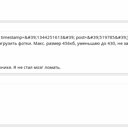
 timestamp=&#39;1344251613&#39; post=&#39;519785&#39;
загрузить фотки. Макс. размер 456кб, уменьшаю до 430, не 
нике. Я не стал мозг ломать.