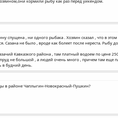
хозяином,они кормили рыбу как раз перед уикендом.
у спущена , ни одного рыбака . Хозяин сказал , что в этом
ся. Сазана не было , вроде как болеет после нереста. Рыбу 
азачий Кавказкого района , там платный водоем по цене 250р.
: пруд не большой , а людей очень много , причем там еще
ь в будний день.
руды в районе Чаплыгин-Новокрасный-Пушкин?