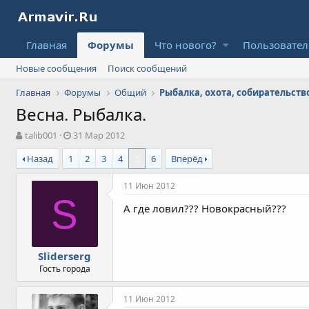
Главная
Форумы
Что нового?
Пользовате
Новые сообщения
Поиск сообщений
Главная
Форумы
Общий
Рыбалка, охота, собирательство
Весна. Рыбалка.
А
Д
talib001
31 Мар 2012
в
а
Назад
1
2
3
4
5
6
Вперёд
т
т
о
а
р
н
11 Июн 2012
т
а
S
А где ловил??? Новокрасный???
е
ч
м
а
ы
л
а
Sliderserg
Гость города
11 Июн 2012