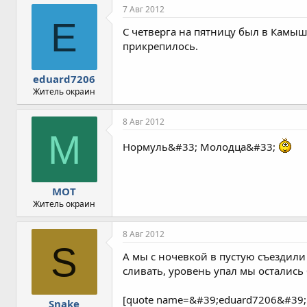
7 Авг 2012
E
С четверга на пятницу был в Камыше
прикрепилось.
eduard7206
Житель окраин
8 Авг 2012
M
Нормуль&#33; Молодца&#33;
MOT
Житель окраин
8 Авг 2012
S
А мы с ночевкой в пустую съездили
сливать, уровень упал мы остались
[quote name=&#39;eduard7206&#39;
Snake