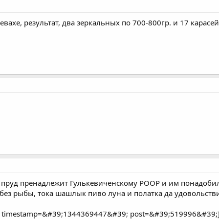
вахе, результат, два зеркальных по 700-800гр. и 17 карасей
 пруд пренадлежит Гулькевиченскому РООР и им понадобила
 без рыбы, тока шашлык пиво луна и полатка да удовольстви
 timestamp=&#39;1344369447&#39; post=&#39;519996&#39;