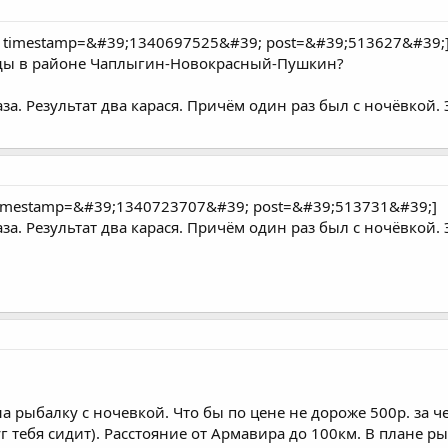
 timestamp=&#39;1340697525&#39; post=&#39;513627&#39;
руды в районе Чаплыгин-Новокрасный-Пушкин?
аза. Результат два карася. Причём один раз был с ночёвкой
timestamp=&#39;1340723707&#39; post=&#39;513731&#39;]
аза. Результат два карася. Причём один раз был с ночёвкой
на рыбалку с ночевкой. Что бы по цене не дороже 500р. за 
тебя сидит). Расстояние от Армавира до 100км. В плане рыб