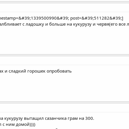
imestamp=&#39;1339500990&#39; post=&#39;511282&#39;]
албливает с ладошку и больше на кукурузу и червя(его все л
ах и сладкий горошек опробовать
,на кукурузу вытащил сазанчика грам на 300.
л с ним домой))))