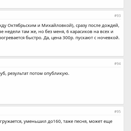
#93
жду Октябрьским и Михайловкой), сразу после дождей,
е недели там же, но без меня, 6 карасиков на всех и
рогревается быстро. Да, цена 300р. пускают с ночевкой.
#94
руб, результат потом опубликую.
#95
загружается, уменьшил до160, таже песня, может еще