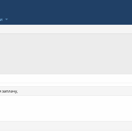
ли
 заплачу,