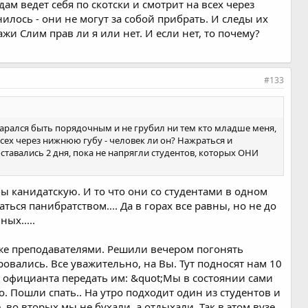
дам ведет себя по скотски и смотрит на всех через
илось - они не могут за собой прибрать. И следы их
ажи Слим прав ли я или нет. И если нет, то почему?
#133
 старался быть порядочным и не грубил ни тем кто младше меня,
 всех через нижнюю губу - человек ли он? Нажраться и
 оставались 2 дня, пока не напрягли студентов, которых ОНИ
 канидатскую. И то что они со студентами в одном
ться панибратством.... Да в горах все равны, но не до
ных.....
и же преподавателями. Решили вечером погонять
ровались. Все уважительно, на Вы. Тут подносят нам 10
и официанта передать им: &quot;Мы в состоянии сами
о. Пошли спать.. На утро подходит один из студентов и
 во вторых мы не бухали, а отдыхали. Так в этом вузе