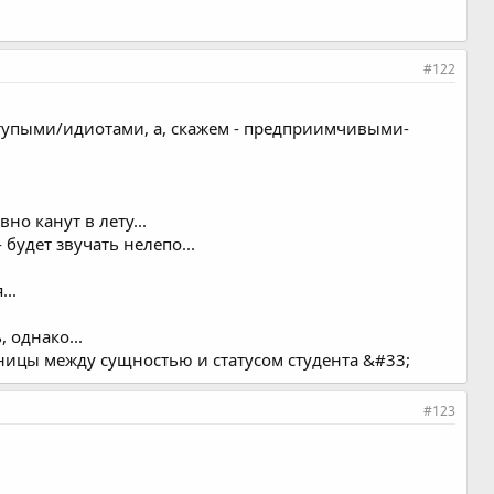
#122
и/тупыми/идиотами, а, скажем - предприимчивыми-
но канут в лету...
 будет звучать нелепо...
..
 однако...
зницы между сущностью и статусом студента &#33;
#123