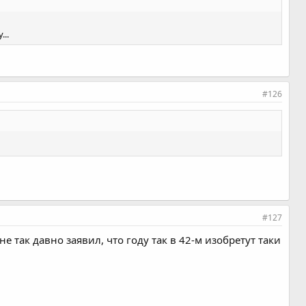
...
#126
#127
 так давно заявил, что году так в 42-м изобретут таки