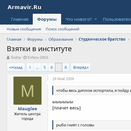
Главная
Форумы
Что нового?
Пользовате
Новые сообщения
Поиск сообщений
Главная
Форумы
Образование
Студенческое братство
Взятки в институте
А
Д
Tosha
9 Июн 2003
в
а
Назад
1
...
5
6
7
8
Вперёд
т
т
о
а
р
н
29 Май 2009
т
а
M
е
ч
чтобы весь диплом испортила, я пойду и
м
а
ы
л
ыыыыыы
а
[плачет весь]
Mauglee
Житель центра
города
рыба гниёт с головы