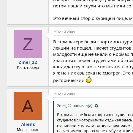
потом пошли слухи что мы пили со 
Это вечный спор о курице и яйце. мо
29 Май 2009
Z
В этом лагере были спортивно-турис
лекции не пошел. Насчет студентов
молодости еще не знали о нормах п
хвастаться перед студентами об это
Zmei_22
кандидатскую это не показатель в 
Гость города
я ж на них свысока не смотрел. Это
риторический
29 Май 2009
A
Zmei_22 написал(а):
В этом лагере были спортивно-туристски
студентов с которыми ты отдыхал здесь
Aliens
не поняли, что если ты пил с преподом,
Меня знают
насчет имеют право через губу смотреть