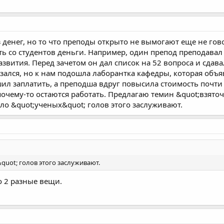
з денег, но то что преподы открыто не вымогают еще не го
ь со студентов деньги. Например, один препод преподавал
вития. Перед зачетом он дал список на 52 вопроса и сдавал
казался, но к нам подошла лаборантка кафедры, которая объя
ешил заплатить, а преподша вдруг повысила стоимость почт
 почему-то остаются работать. Предлагаю темин &quot;взят
о &quot;ученых&quot; голов этого заслуживают.
uot; голов этого заслуживают.
о 2 разные вещи.