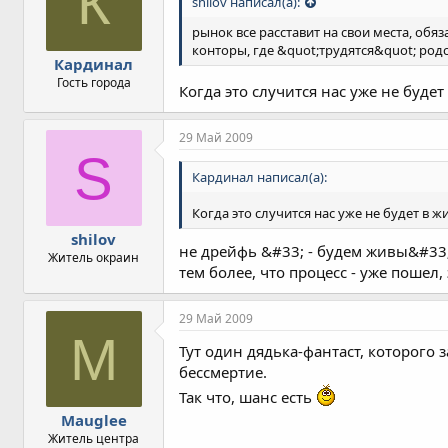
К
shilov написал(а):
рынок все расставит на свои места, обяза
конторы, где &quot;трудятся&quot; родст
Кардинал
Гость города
Когда это случится нас уже не буде
29 Май 2009
S
Кардинал написал(а):
Когда это случится нас уже не будет в 
shilov
не дрейфь &#33; - будем живы&#33;
Житель окраин
тем более, что процесс - уже пошел, 
29 Май 2009
M
Тут один дядька-фантаст, которого 
бессмертие.
Так что, шанс есть
Mauglee
Житель центра