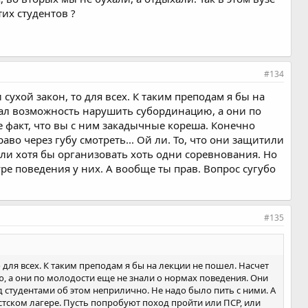
их студентов ?
#134
сухой закон, то для всех. К таким преподам я бы на
 дал возможность нарушить субординацию, а они по
е факт, что вы с ним закадычные кореша. Конечно
аво через губу смотреть... Ой ли. То, что они защитили
или хотя бы организовать хоть одни соревнования. Но
уре поведения у них. А вообще ты прав. Вопрос сугубо
#135
о для всех. К таким преподам я бы на лекции не пошел. Насчет
, а они по молодости еще не знали о нормах поведения. Они
ед студентами об этом неприлично. Не надо было пить с ними. А
ристском лагере. Пусть попробуют поход пройти или ПСР, или