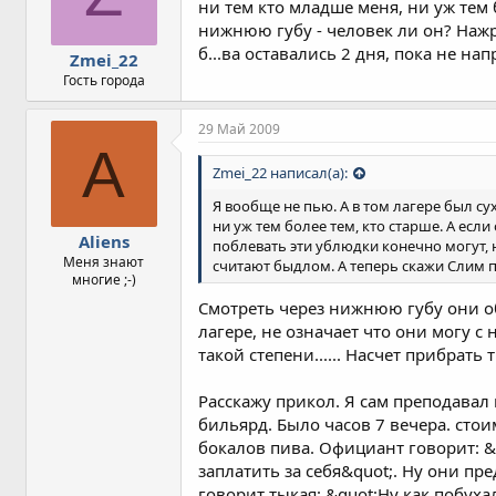
ни тем кто младше меня, ни уж тем 
нижнюю губу - человек ли он? Нажр
б...ва оставались 2 дня, пока не н
Zmei_22
Гость города
29 Май 2009
A
Zmei_22 написал(а):
Я вообще не пью. А в том лагере был су
ни уж тем более тем, кто старше. А есл
Aliens
поблевать эти ублюдки конечно могут, н
Меня знают
считают быдлом. А теперь скажи Слим пр
многие ;-)
Смотреть через нижнюю губу они об
лагере, не означает что они могу с 
такой степени...... Насчет прибрать т
Расскажу прикол. Я сам преподавал
бильярд. Было часов 7 вечера. стои
бокалов пива. Официант говорит: &
заплатить за себя&quot;. Ну они пр
говорит тыкая: &quot;Ну как побуха