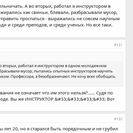
льничать. А во вторых, работал я инструктором в
жирались как свиньи, блевали, разбрасывали мусор,
тправить проспаться - выражались не совсем научным
ди и среди преподов, и среди ученых. Но все таки.
#131
во вторых, работал я инструктором в одном молодежном
азбрасывали мусор, пытались опытных инструкторов научить
ыком. Профессора, а безобразничают. Не хочу всех обобщать.
ания не означает что им этого нельзя?...... Судя по
городе. Вы же ИНСТРУКТОР &#33;&#33;&#33;&#33; Вот
#132
ы лет 20, но я старался быть порядочным и не грубил