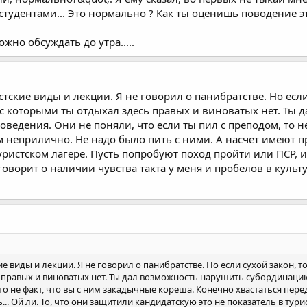
студентами... Это нормально ? Как ты оценишь поводение эт
жно обсуждать до утра.....
тские виды и лекции. Я не говорил о панибратстве. Но если 
 с которыми ты отдыхал здесь правых и виноватых нет. Ты
оведения. Они не поняли, что если ты пил с преподом, то н
м неприлично. Не надо было пить с ними. А насчет имеют пр
туристском лагере. Пусть попробуют поход пройти или ПСР, 
 говорит о наличии чувства такта у меня и пробелов в культ
е виды и лекции. Я не говорил о панибратстве. Но если сухой закон, т
 правых и виноватых нет. Ты дал возможность нарушить субординацию
 то не факт, что вы с ним закадычные кореша. Конечно хвастаться пер
... Ой ли. То, что они защитили кандидатскую это не показатель в ту