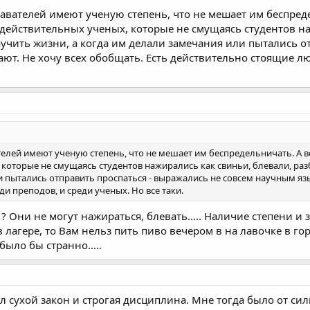
авателей имеют ученую степень, что не мешает им беспреде
действительных ученых, которые не смущаясь студентов на
учить жизни, а когда им делали замечания или пытались о
ют. Не хочу всех обобщать. Есть действительно стоящие лю
телей имеют ученую степень, что не мешает им беспредельничать. А 
 которые не смущаясь студентов нажирались как свиньи, блевали, р
и пытались отправить проспаться - выражались не совсем научным яз
и преподов, и среди ученых. Но все таки.
? Они не могут нажираться, блевать..... Наличие степени и зв
в лагере, то Вам нельз пить пиво вечером в на лавочке в 
было бы странно.....
л сухой закон и строгая дисциплина. Мне тогда было от сил