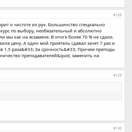
#128
ворит о чистоте их рук. Большинство специально
 курс по выбору, необязательный и абсолютно
и мы как на экзамене. В итоге более 70 % не сдали.
вила цену. А один мой приятель сдавал зачет 7 раз и
и в 1.5 раза&#33; За срочность&#33; Причем преподы
очничество преподавателей&quot; заменить на
#129
#130