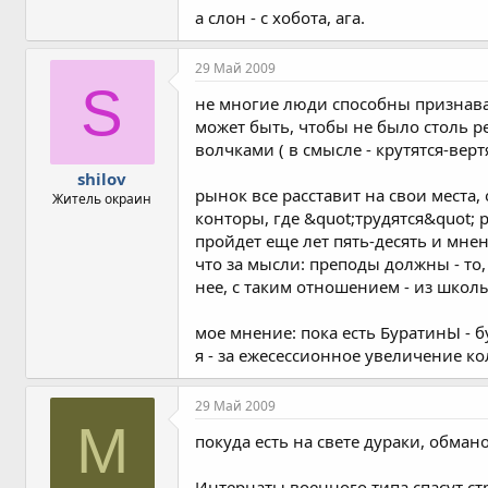
а слон - с хобота, ага.
29 Май 2009
S
не многие люди способны признавать
может быть, чтобы не было столь р
волчками ( в смысле - крутятся-вертят
shilov
рынок все расставит на свои места, 
Житель окраин
конторы, где &quot;трудятся&quot; 
пройдет еще лет пять-десять и мнен
что за мысли: преподы должны - то, об
нее, с таким отношением - из школ
мое мнение: пока есть БуратинЫ - б
я - за ежесессионное увеличение к
29 Май 2009
M
покуда есть на свете дураки, обманом
Интернаты военного типа спасут с