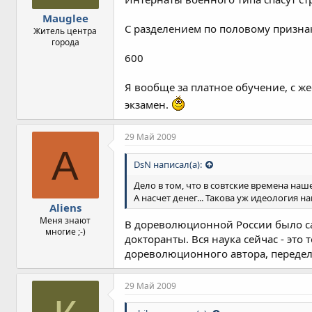
Mauglee
С разделением по половому признак
Житель центра
города
600
Я вообще за платное обучение, с 
экзамен.
29 Май 2009
A
DsN написал(а):
Дело в том, что в совтские времена на
А насчет денег... Такова уж идеология н
Aliens
Меня знают
В дореволюционной России было сам
многие ;-)
докторанты. Вся наука сейчас - эт
дореволюционного автора, передел
29 Май 2009