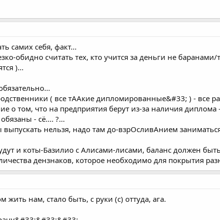
 самих себя, факт...
езко-обидно считать тех, кто учится за деньги не баранам
ся )...
обязательно...
родственники ( все тААкие дипломированные&#33; ) - все рав
ие о том, что на предприятия берут из-за наличия диплома -
язаны - сё.... ?...
ы выпускать нельзя, надо там до-взрОсливАнием заниматься.
удут и коты-Базилио с Алисами-лисами, баланс должен быть,
оличества дензнаков, которое необходимо для покрытия ра
 жить нам, стало быть, с руки (с) оттуда, ага.
трану&#33;&#33;&#33;