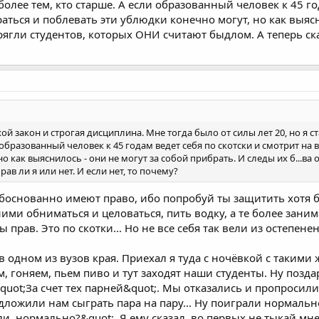
более тем, кто старше. А если образованный человек к 45 го
аться и поблевать эти ублюдки конечно могут, но как выясн
апрягли студентов, которых ОНИ считают быдлом. А теперь ск
хой закон и строгая дисциплина. Мне тогда было от силы лет 20, но я
и образованный человек к 45 годам ведет себя по скотски и смотрит на
о как выяснилось - они не могут за собой прибрать. И следы их б...ва
ав ли я или нет. И если нет, то почему?
основанно имеют право, ибо попробуй ты защитить хотя бы
ними обниматься и целоваться, пить водку, а те более занима
ы прав. Это по скотки... Но не все себя так вели из остепенен
 в одном из вузов края. Приехал я туда с ночёвкой с таким
м, гоняем, пьем пиво и тут заходят наши студенты. Ну позда
quot;За счет тех парней&quot;. Мы отказались и пропросил
едложили нам сыграть пара на пару... Ну поиграли нормальн
ли, нормально?&quot;. Я ему сказал, во первых не тыкай мне,