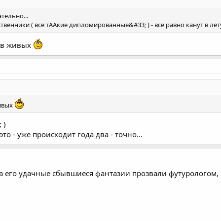
тельно...
венники ( все тААкие дипломированные&#33; ) - все равно канут в лету
т в живых
живых
 )
это - уже происходит года два - точно...
за его удачные сбывшиеся фантазии прозвали футурологом, не