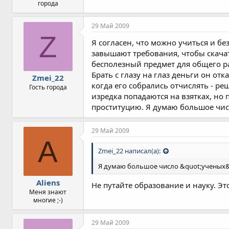
города
29 Май 2009
Z
Я согласен, что можно учиться и бе
завышают требования, чтобы скачат
бесполезный предмет для общего раз
Брать с глазу на глаз деньги он от
Zmei_22
когда его собрались отчислять - р
Гость города
изредка попадаются на взятках, но
проституцию. Я думаю большое числ
29 Май 2009
A
Zmei_22 написал(а):
Я думаю большое число &quot;ученых&q
Aliens
Не путайте образование и науку. Эт
Меня знают
многие ;-)
29 Май 2009