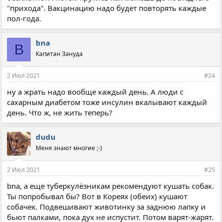
"прихода". Вакцинацию надо будет повторять каждые
пол-года.
bna
B
Капитан Зануда
2 Июл 2021
#24
ну а жрать надо вообще каждый день. А люди с
сахарным диабетом тоже инсулин вкалывают каждый
день. Что ж, не жить теперь?
dudu
Меня знают многие ;-)
2 Июл 2021
#25
bna, а еще туберкулёзникам рекомендуют кушать собак.
Ты попробывал бы? Вот в Кореях (обеих) кушают
собачек. Подвешивают животинку за заднюю лапку и
бьют палками, пока дух не испустит. Потом варят-жарят.