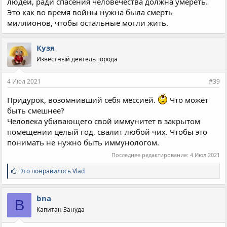
людей, ради спасения человечества должна умереть.
Это как во время войны нужна была смерть
миллионов, чтобы остальные могли жить.
Кузя
Известный деятель города
4 Июл 2021
#39
Придурок, возомнивший себя мессией.
Что может
быть смешнее?
Человека убивающего свой иммунитет в закрытом
помещении целый год, свалит любой чих. Чтобы это
понимать не нужно быть иммунологом.
Последнее редактирование:
4 Июл 2021
С
Это понравилось
Vlad
и
м
п
bna
B
а
Капитан Зануда
т
и