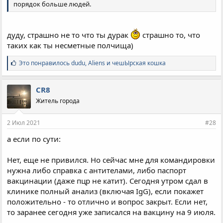
порядок больше людей.
дуду, страшно не то что ты дурак
страшно то, что
таких как ты несметные полчища)
С
Это понравилось
dudu
,
Aliens
и
чешЫрская кошка
и
м
п
CR8
а
Житель города
т
и
и
2 Июл 2021
#28
:
а если по сути:
Нет, еще не привился. Но сейчас мне для командировки
нужна либо справка с антителами, либо паспорт
вакцинации (даже пцр не катит). Сегодня утром сдал в
клинике полный анализ (включая IgG), если покажет
положительно - то отлично и вопрос закрыт. Если нет,
то заранее сегодня уже записался на вакцину на 9 июля.