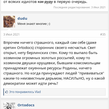
от всяких идиотов
как дуду
в первую очередь.
Последнее редактирование:
3 Июл 2021
dudu
Меня знают многие ;-)
3 Июл 2021
#35
Впрочем ничего страшного, каждый сам себе (даже
кретин Ortodocs) сторонник своего несчастья. Свет
открыт, нету берлинских стен. Кому-то выпало быть
хозяином огромных золотых россыпей, кому-то
хозяином двушки-хрущевки, бывшим комсомольцам
принадлежат охуенные ресурсы Родины, ничего
страшного. Но когда принуждают людей "прививаться"
каким-то неизвестным дерьмом, НАСИЛьНО, ну о какой
демократии может идти речь?
С
Это понравилось
Vlad
и
м
п
Ortodocs
а