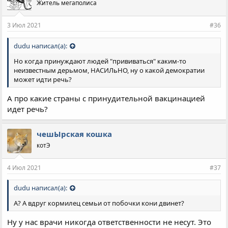
Житель мегаполиса
т
и
и
3 Июл 2021
#36
:
dudu написал(а):
Но когда принуждают людей "прививаться" каким-то
неизвестным дерьмом, НАСИЛьНО, ну о какой демократии
может идти речь?
А про какие страны с принудительной вакцинацией
идет речь?
чешЫрская кошка
котЭ
4 Июл 2021
#37
dudu написал(а):
А? А вдруг кормилец семьи от побочки кони двинет?
Ну у нас врачи никогда ответственности не несут. Это