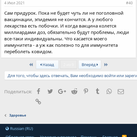
и
4 Июл 2021
#40
:
Сам придурок. Пока не будет чуть ли не поголовной
вакцинации, эпидемия не кончится. А у любого
лекарства есть побочки. И когда вакцина колется
миллиардами доз, обязательно будут проблемы, люди
все-таки индивидуальны. Что касается моего
иммунитета - а уж как полезно то для иммунитета
переболеть ковидом.
First
Last
Назад
2 из 9
Вперёд
Для того, чтобы здесь отвечать, Вам необходимо войти или зарег
Facebook
Twitter
Google+
Reddit
Pinterest
Tumblr
WhatsApp
Элект
Поделиться:
Ссылка
Здоровье
Russian (RU)