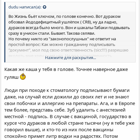
dudu написал(а):
Во Жизнь бьёт ключом, по голове конечно. Вот дураком
обозвал йoдодефицитный ушлёпок ( CR8), ну да ладно,
дураков всегда было много. Вон и шакалы-Табаки подвывать
сразу в унисон стали. Бывает. Такова селяви.
Но почему никто из "законопослушных" не ответит на
простой вопрос: Как можно гражданину подписывать
"документ", мол под свою ответственность (sicc!!!) разрешаю
вколоть мне хрен знает что. Не под ответственность
Нажмите для раскрытия...
вкалывающего? А? А вдруг кормилец семьи от побочки кони
двинет? А вдове скажут, да иди ты нах..., вон подпись твоего,
Какая же каша у тебя в голове. Точнее наверное даже
мол добровольно, по обоюдному согласию. Не былп
гуляш
никагого изнасилования, и ващще иди отсУда! Правоboeе
государство?
Люди при походе к стоматологу подписывают бумаги
даже, на случай если дожили до своих лет и не знают
свои побочки и аллергию на препараты. Ага, и в Европе
тем более, представь себе. Зуб удалить с анестезией
местной - подпись. В случае с вакциной, государство в
курсе что дураков в любой стране тысячи (ну я тебе уже
говорил выше), и кто-то из них после вакцины
спокойно примет литр водки на радостях. Потом