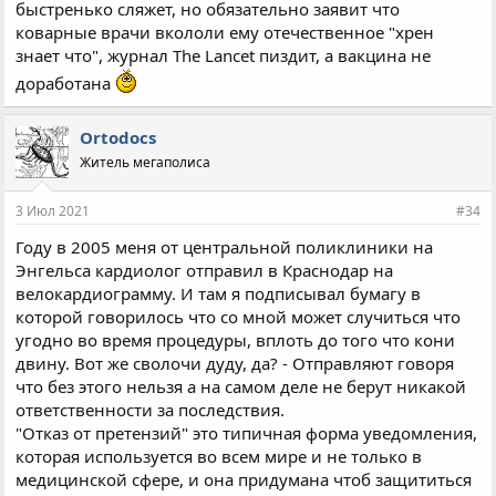
быстренько сляжет, но обязательно заявит что
коварные врачи вкололи ему отечественное "хрен
знает что", журнал The Lancet пиздит, а вакцина не
доработана
Ortodocs
Житель мегаполиса
3 Июл 2021
#34
Году в 2005 меня от центральной поликлиники на
Энгельса кардиолог отправил в Краснодар на
велокардиограмму. И там я подписывал бумагу в
которой говорилось что со мной может случиться что
угодно во время процедуры, вплоть до того что кони
двину. Вот же сволочи дуду, да? - Отправляют говоря
что без этого нельзя а на самом деле не берут никакой
ответственности за последствия.
"Отказ от претензий" это типичная форма уведомления,
которая используется во всем мире и не только в
медицинской сфере, и она придумана чтоб защититься