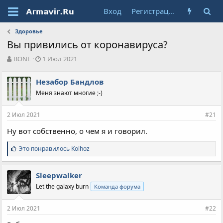
Вход
Регистрация
Здоровье
Вы привились от коронавируса?
А
Д
BONE
1 Июл 2021
в
а
т
т
Незабор Бандлов
о
а
Меня знают многие ;-)
р
н
т
а
е
ч
2 Июл 2021
#21
м
а
ы
л
Ну вот собственно, о чем я и говорил.
а
С
Это понравилось
Kolhoz
и
м
п
Sleepwalker
а
Let the galaxy burn
Команда форума
т
и
и
2 Июл 2021
#22
: