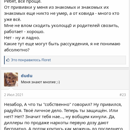
Ребят, все проще.
От прививки у меня из знакомых и знакомых их
знакомых еще никто не умер, а от ковида - много кто
уже всё.
Мне не влом сходить уколоцц0 и родителей свозить,
работает - хорошо.
Нет - ну и ладно.
Какие тут еще могут быть рассуждения, я не понимаю
абсолютно?
С
Это понравилось
Floret
и
м
п
dudu
а
Меня знают многие ;-)
т
и
и
2 Июл 2021
#23
:
Незабор, А что ты "собственно" говорил? Ну привился,
радуйся. Твоё личное дело. Теперь ты защищён. Или
нет? Нет? Значит тебя нае..., ну вобщем кинули. Да,
диллеры по продаже наркоты первую дозу дают
бесплатно. А потом крутись как можешь до последнего