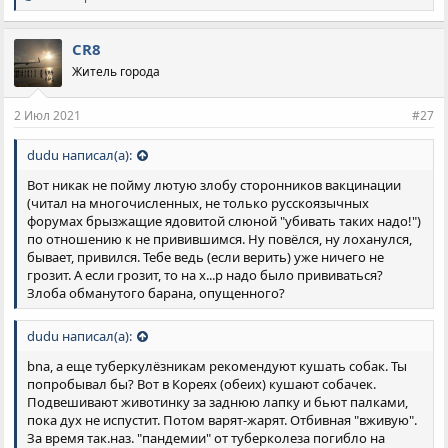
и
м
п
CR8
а
Житель города
т
и
и
2 Июл 2021
#27
:
dudu написал(а):
Вот никак не пойму лютую злобу сторонников вакцинации
(читал на многочисленных, не только русскоязычных
форумах брызжащие ядовитой слюной "убивать таких надо!")
по отношению к не привившимся. Ну повёлся, ну лоханулся,
бывает, привился. Тебе ведь (если верить) уже ничего не
грозит. А если грозит, то на х...р надо было прививаться?
Злоба обманутого барана, опущенного?
dudu написал(а):
bna, а еще туберкулёзникам рекомендуют кушать собак. Ты
попробывал бы? Вот в Кореях (обеих) кушают собачек.
Подвешивают животинку за заднюю лапку и бьют палками,
пока дух не испустит. Потом варят-жарят. Отбивная "вживую".
За время так.наз. "пандемии" от туберколеза погибло на