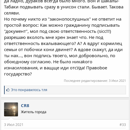
да ладно, дураков всегда было много. Вон и шакалы-
Табаки подвывать сразу в унисон стали. Бывает. Такова
селяви.
Но почему никто из "законопослушных" не ответит на
простой вопрос: Как можно гражданину подписывать
"документ", мол под свою ответственность (sicc!!!)
разрешаю вколоть мне хрен знает что. Не под
ответственность вкалывающего? А? А вдруг кормилец
семьи от побочки кони двинет? А вдове скажут, да иди
ты нах..., вон подпись твоего, мол добровольно, по
обоюдному согласию. Не былo никаkого
изнасилования, и ващще иди отсУда! Правоboe
государство?
Последнее редактирование:
3 Июл 2021
С
Это понравилось
тля
и
м
п
CR8
а
Житель города
т
и
и
3 Июл 2021
#33
: