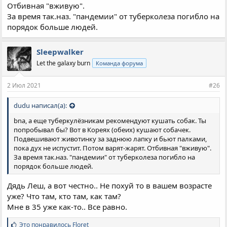
Отбивная "вживую".
За время так.наз. "пандемии" от туберколеза погибло на
порядок больше людей.
Sleepwalker
Let the galaxy burn
Команда форума
2 Июл 2021
#26
dudu написал(а):
bna, а еще туберкулёзникам рекомендуют кушать собак. Ты
попробывал бы? Вот в Кореях (обеих) кушают собачек.
Подвешивают животинку за заднюю лапку и бьют палками,
пока дух не испустит. Потом варят-жарят. Отбивная "вживую".
За время так.наз. "пандемии" от туберколеза погибло на
порядок больше людей.
Дядь Леш, а вот честно.. Не похуй то в вашем возрасте
уже? Что там, кто там, как там?
Мне в 35 уже как-то.. Все равно.
С
Это понравилось
Floret