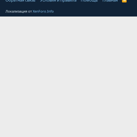
Обратная связь
Условия и правила
Помощь
Главная
Локализация от
XenForo.Info