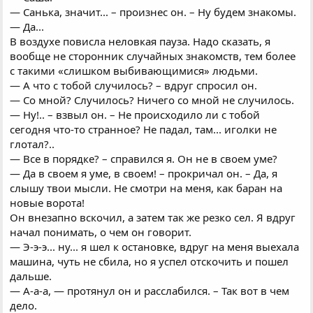
— Санька, значит... – произнес он. – Ну будем знакомы.
— Да...
В воздухе повисла неловкая пауза. Надо сказать, я
вообще не сторонник случайных знакомств, тем более
с такими «слишком выбивающимися» людьми.
— А что с тобой случилось? – вдруг спросил он.
— Со мной? Случилось? Ничего со мной не случилось.
— Ну!.. – взвыл он. – Не происходило ли с тобой
сегодня что-то странное? Не падал, там... иголки не
глотал?..
— Все в порядке? – справился я. Он не в своем уме?
— Да в своем я уме, в своем! – прокричал он. – Да, я
слышу твои мысли. Не смотри на меня, как баран на
новые ворота!
Он внезапно вскочил, а затем так же резко сел. Я вдруг
начал понимать, о чем он говорит.
— Э-э-э... ну... я шел к остановке, вдруг на меня выехала
машина, чуть не сбила, но я успел отскочить и пошел
дальше.
— А-а-а, — протянул он и расслабился. – Так вот в чем
дело.