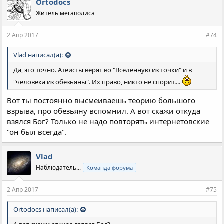
Ortodocs
а
Житель мегаполиса
т
и
и
2 Апр 2017
#74
:
Vlad написал(а):
Да, это точно. Атеисты верят во "Вселенную из точки" и в
"человека из обезьяны". Их право, никто не спорит....
Вот ты постоянно высмеиваешь теорию большого
взрыва, про обезьяну вспомнил. А вот скажи откуда
взялся Бог? Только не надо повторять интернетовские
"он был всегда".
Vlad
Наблюдатель...
Команда форума
2 Апр 2017
#75
Ortodocs написал(а):