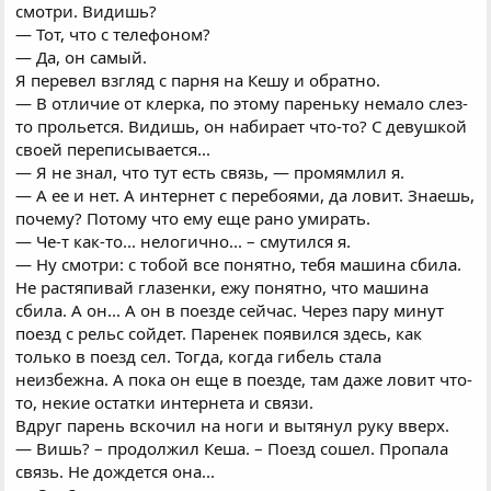
смотри. Видишь?
— Тот, что с телефоном?
— Да, он самый.
Я перевел взгляд с парня на Кешу и обратно.
— В отличие от клерка, по этому пареньку немало слез-
то прольется. Видишь, он набирает что-то? С девушкой
своей переписывается...
— Я не знал, что тут есть связь, — промямлил я.
— А ее и нет. А интернет с перебоями, да ловит. Знаешь,
почему? Потому что ему еще рано умирать.
— Че-т как-то... нелогично... – смутился я.
— Ну смотри: с тобой все понятно, тебя машина сбила.
Не растяпивай глазенки, ежу понятно, что машина
сбила. А он... А он в поезде сейчас. Через пару минут
поезд с рельс сойдет. Паренек появился здесь, как
только в поезд сел. Тогда, когда гибель стала
неизбежна. А пока он еще в поезде, там даже ловит что-
то, некие остатки интернета и связи.
Вдруг парень вскочил на ноги и вытянул руку вверх.
— Вишь? – продолжил Кеша. – Поезд сошел. Пропала
связь. Не дождется она...