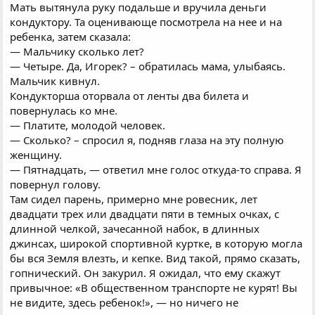
Мать вытянула руку подальше и вручила деньги
кондуктору. Та оценивающе посмотрела на нее и на
ребенка, затем сказала:
— Мальчику сколько лет?
— Четыре. Да, Игорек? – обратилась мама, улыбаясь.
Мальчик кивнул.
Кондукторша оторвала от ленты два билета и
повернулась ко мне.
— Платите, молодой человек.
— Сколько? – спросил я, подняв глаза на эту полную
женщину.
— Пятнадцать, — ответил мне голос откуда-то справа. Я
повернул голову.
Там сидел парень, примерно мне ровесник, лет
двадцати трех или двадцати пяти в темных очках, с
длинной челкой, зачесанной набок, в длинных
джинсах, широкой спортивной куртке, в которую могла
бы вся Земля влезть, и кепке. Вид такой, прямо сказать,
гопнический. Он закурил. Я ожидал, что ему скажут
привычное: «В общественном транспорте не курят! Вы
не видите, здесь ребенок!», — но ничего не