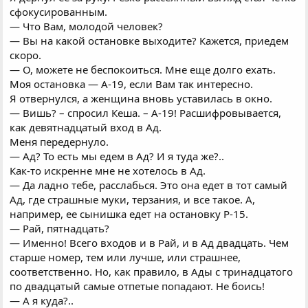
сфокусированным.
— Что Вам, молодой человек?
— Вы на какой остановке выходите? Кажется, приедем
скоро.
— О, можете не беспокоиться. Мне еще долго ехать.
Моя остановка — А-19, если Вам так интересно.
Я отвернулся, а женщина вновь уставилась в окно.
— Вишь? – спросил Кеша. – А-19! Расшифровывается,
как девятнадцатый вход в Ад.
Меня передернуло.
— Ад? То есть мы едем в Ад? И я туда же?..
Как-то искренне мне не хотелось в Ад.
— Да ладно тебе, расслабься. Это она едет в тот самый
Ад, где страшные муки, терзания, и все такое. А,
например, ее сынишка едет на остановку Р-15.
— Рай, пятнадцать?
— Именно! Всего входов и в Рай, и в Ад двадцать. Чем
старше номер, тем или лучше, или страшнее,
соответственно. Но, как правило, в Ады с тринадцатого
по двадцатый самые отпетые попадают. Не боись!
— А я куда?..