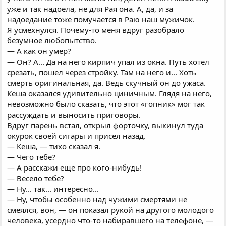
уже и так надоела, не для Рая она. А, да, и за
надоедание тоже помучается в Раю наш мужичок.
Я усмехнулся. Почему-то меня вдруг разобрало
безумное любопытство.
— А как он умер?
— Он? А... Да на него кирпич упал из окна. Путь хотел
срезать, пошел через стройку. Там на него и... Хоть
смерть оригинальная, да. Ведь скучный он до ужаса.
Кеша оказался удивительно циничным. Глядя на него,
невозможно было сказать, что этот «гопник» мог так
рассуждать и выносить приговоры.
Вдруг парень встал, открыл форточку, выкинул туда
окурок своей сигары и присел назад.
— Кеша, — тихо сказал я.
— Чего тебе?
— А расскажи еще про кого-нибудь!
— Весело тебе?
— Ну... так... интересно...
— Ну, чтобы особенно над чужими смертями не
смеялся, вон, — он показал рукой на другого молодого
человека, усердно что-то набиравшего на телефоне, —