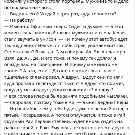
коленях у которого стоял портфель. Мужчина то и дело
поглядывал на часы.
— Видишь его? Угадай с трех раз, куда торопится?
— На работу?
— Именно. Офисный клерк. Сидит и думает, — в этот
момент едва заметный шепот мужчины и слова Кеши
стали звучать в унисон, — «И почему этот автобус едет
так медленно? Нельзя ли побыстрее, уважаемый? Так.
Отчеты взял? Взял, да. Сам собирал. Ах. Эх. А планиро...
Взял, да. А?.. Да, и его тоже. И почему так долго? Я
опаздываю на совещание! И почему мне никто не
звонит? А что, если... Да нет, не может быть, я все
тщательно спланировал. А вдруг... Вдруг они поняли,
куда пропали те пятьдесят тысяч? А вдруг кто поймет,
откуда у меня вдруг деньги появились? А вдруг?..
И вся голова клерка была занята подобными мыслями.
— Своровал, поэтому тоже в Ад, — вынес вердикт Кеша.
— Но пошибче, чем у тебя будет, уже не первый вход, а
пятый. Посерьезнее. А потом отмучается, и тоже в Рай.
Скудный Рай первой степени. Будет вновь сидеть на
работе своей, в Раю. Ему ведь не нужно ничего другого,
у него ничего и нет. Жены нет, детей нет... А мама ему