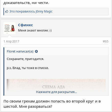
доказательств, ни чести.
С
Это понравилось
J0nny Magic
и
м
п
Сфинкс
а
Меня знают многие ;-)
т
и
и
1 Апр 2017
#65
:
Floret написал(а):
Сохраните, пригодится.
p.s. Влад, ты тоже в списке.
Нажмите для раскрытия...
По своим грехам должен попасть во второй круг и в
шестой. Мне разорваться?