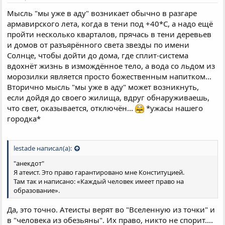
Мысль "мы уже в аду" возникает обычно в разгаре
армавирского лета, когда в тени под +40*С, а надо ещё
пройти несколько кварталов, прячась в тени деревьев
и домов от разъярённого света звезды по имени
Солнце, чтобы дойти до дома, где сплит-система
вдохнёт жизнь в измождённое тело, а вода со льдом из
морозилки является просто божественным напитком...
Вторично мысль "мы уже в аду" может возникнуть,
если дойдя до своего жилища, вдруг обнаруживаешь,
что свет, оказывается, отключён...
*ужасы нашего
городка*
lestade написал(а):
"анекдот"
Я атеист. Это право гарантировано мне Конституцией.
Там так и написано: «Каждый человек имеет право на
образование».
Да, это точно. Атеисты верят во "Вселенную из точки" и
в "человека из обезьяны". Их право, никто не спорит....