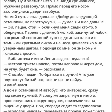
голову. Ну и хватит с него. Не найдя кричавшего,
мужчина развернулся. Прямо перед его носом
захлопнулись двери автобуса.
Но мой путь лежал дальше. «Дойду до следующей
остановки, не перетружусь», — думал я и шел дальше.
— Эй, пацан, стой! – окликнул меня сзади кто-то. Я
обернулся. Парень с длинной челкой, закинутой набок,
в огромной спортивной куртке, джинсах клеш и с
темными круглыми очками на носу, двигался ко мне
уверенным шагом. Подойдя ко мне, он знакомым
голосом спросил:
— Библиотека имени Ленина здесь недалеко?
— Метров триста налево, потом направо и через дом,
на углу, будет она, — рассказал я.
— Спасибо, пацан. По-братски выручил! А то уже
плутаю тут битый час, все никак не найду.
Я улыбнулся.
А вон и остановка! И автобус, что интересно, сразу
подъехал нужный. Я сразу же запрыгнул в него и,
провернувшись вокруг поручня, приземлился на
сиденье у двери. Вон, спереди сидит та седоволосая...
— Молодой человек, передайте за проезд, пожалуйста,