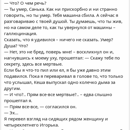
— Что? О чем речь?
— Ты умер, Санька. Как ни прискорбно и ни странно
говорить, но ты умер. Тебя машина сбила. А сейчас я
разговариваю с твоей душой. Ты думаешь, что ты жив,
но на самом деле то, как ты увернулся от машины –
галлюцинация.
Сказать, что я удивился – ничего не сказать. Умер?
Душа? Что?
— Нет, это не бред, поверь мне! – воскликнул он и,
нагнувшись к моему уху, прошептал: — Скажу тебе по
секрету, здесь все мертвые.
Если бы я что-то пил или ел, я бы уже давно этим
подавился. Пока я переваривал в голове то, что только
что услышал, Кеша выпускал одно колечко дыма за
другим.
— И что?.. Прям все-все мертвые?.. – едва слышно
прошептал я.
— Прям все-все, — согласился он.
— Эх...
Я перевел взгляд на сидящих рядом женщину и
четырехлетнего Игорька.