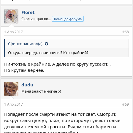
Floret
Скользящая по...
Команда форума
1 Апр 2017
#68
Сфинкс написал(а):
Откуда очередь начинается? Кто крайний?
Ничтожные крайние. А далее по кругу пускают...
По кругам вернее.
dudu
Меня знают многие ;-)
1 Апр 2017
#69
Попадает после смерти атеист на тот свет. Смотрит,
вокруг сады цветут, пляж, по которому гуляют голые
девушки неземной красоты. Рядом стоит бармен и
разливает алкогольные коктейли.