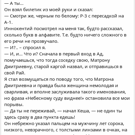
— А ты...
Он взял билетик из моей руки и сказал:
— Смотри же, черным по белому: Р-3 с пересадкой на
А-1.
Иннокентий посмотрел на меня так, будто рассказал,
сколько букв в алфавите. Т.е. будто ничего сложного в
его речи не прозвучало.
— И?.. – спросил я.
— И, и... Что и? Сначала в первый вход в Ад,
помучаешься, что тогда соседку свою, Матрону
Дмитриевну, старой каргой назвал, и отправишься в
свой Рай.
Я стал возмущаться по поводу того, что Матрона
Дмитриевна и правда была женщина немолодая и
сварливая, и вполне заслуживала такого именования,
но фраза «Небесному суду виднее!» остановила все мои
порывы.
— Да ты не переживай, — начал Кеша, — не один ты
здесь сразу в два пункта едешь!
Он небрежно указал пальцем на мужчину лет сорока,
низкого, невзрачного, с толстыми линзами в очках, на