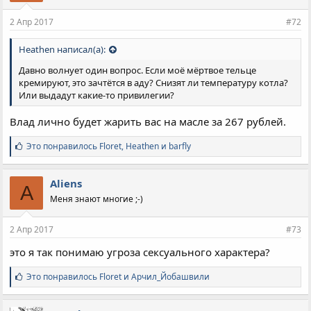
2 Апр 2017
#72
Heathen написал(а):
Давно волнует один вопрос. Если моё мёртвое тельце
кремируют, это зачтётся в аду? Снизят ли температуру котла?
Или выдадут какие-то привилегии?
Влад лично будет жарить вас на масле за 267 рублей.
С
Это понравилось
Floret
,
Heathen
и
barfly
и
м
п
Aliens
A
а
Меня знают многие ;-)
т
и
и
2 Апр 2017
#73
:
это я так понимаю угроза сексуального характера?
С
Это понравилось
Floret
и
Арчил_Йобашвили
и
м
п