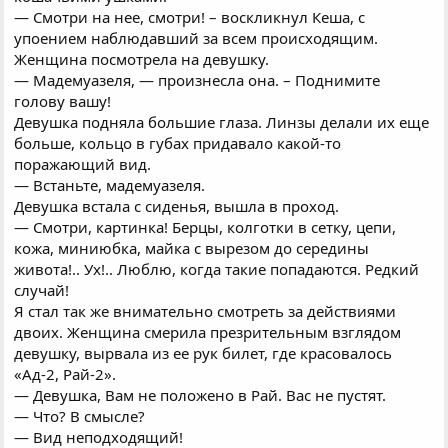
— Смотри на нее, смотри! – воскликнул Кеша, с
упоением наблюдавший за всем происходящим.
Женщина посмотрела на девушку.
— Мадемуазеля, — произнесла она. – Поднимите
голову вашу!
Девушка подняла большие глаза. Линзы делали их еще
больше, кольцо в губах придавало какой-то
поражающий вид.
— Встаньте, мадемуазеля.
Девушка встала с сиденья, вышла в проход.
— Смотри, картинка! Берцы, колготки в сетку, цепи,
кожа, миниюбка, майка с вырезом до середины
живота!.. Ух!.. Люблю, когда такие попадаются. Редкий
случай!
Я стал так же внимательно смотреть за действиями
двоих. Женщина смерила презрительным взглядом
девушку, вырвала из ее рук билет, где красовалось
«Ад-2, Рай-2».
— Девушка, Вам не положено в Рай. Вас не пустят.
— Что? В смысле?
— Вид неподходящий!