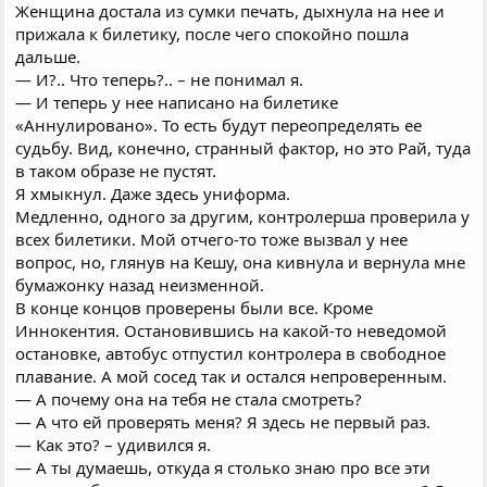
Женщина достала из сумки печать, дыхнула на нее и
прижала к билетику, после чего спокойно пошла
дальше.
— И?.. Что теперь?.. – не понимал я.
— И теперь у нее написано на билетике
«Аннулировано». То есть будут переопределять ее
судьбу. Вид, конечно, странный фактор, но это Рай, туда
в таком образе не пустят.
Я хмыкнул. Даже здесь униформа.
Медленно, одного за другим, контролерша проверила у
всех билетики. Мой отчего-то тоже вызвал у нее
вопрос, но, глянув на Кешу, она кивнула и вернула мне
бумажонку назад неизменной.
В конце концов проверены были все. Кроме
Иннокентия. Остановившись на какой-то неведомой
остановке, автобус отпустил контролера в свободное
плавание. А мой сосед так и остался непроверенным.
— А почему она на тебя не стала смотреть?
— А что ей проверять меня? Я здесь не первый раз.
— Как это? – удивился я.
— А ты думаешь, откуда я столько знаю про все эти