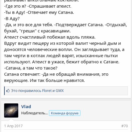
-Где это я? -Спрашивает атеист.
-Ты в Аду! -Отвечает ему Сатана.
-В Аду?
-Да, и это все для тебя. -Подтверждает Сатана. -Отдыхай,
бухай, "греши" с красавицами.
Атеист счастливый побежал вдоль пляжа.
Вдруг видит пещеру из которой валит черный дым и
доносятся человеческие вопли. Он заглядывает туда, а
там черти в котлах людей варят, изысканные пытки
используют. Атеист в ужасе, бежит обратно к Сатане.
-Сатана, а там что такое?
Сатана отвечает: -Да не обращай внимания, это
верующие. Им так больше нравится.
С
Это понравилось
Floret
и
GMX
и
м
п
Vlad
а
Наблюдатель...
Команда форума
т
и
и
1 Апр 2017
#70
: