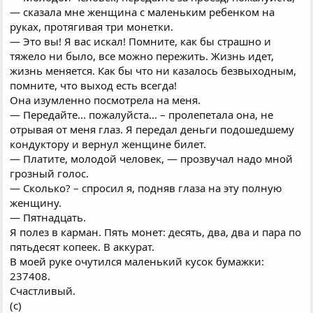
— сказала мне женщина с маленьким ребенком на
руках, протягивая три монетки.
— Это вы! Я вас искал! Помните, как бы страшно и
тяжело ни было, все можно пережить. Жизнь идет,
жизнь меняется. Как бы что ни казалось безвыходным,
помните, что выход есть всегда!
Она изумленно посмотрела на меня.
— Передайте... пожалуйста... – пролепетала она, не
отрывая от меня глаз. Я передал деньги подошедшему
кондуктору и вернул женщине билет.
— Платите, молодой человек, — прозвучал надо мной
грозный голос.
— Сколько? – спросил я, подняв глаза на эту полную
женщину.
— Пятнадцать.
Я полез в карман. Пять монет: десять, два, два и пара по
пятьдесят копеек. В аккурат.
В моей руке очутился маленький кусок бумажки:
237408.
Счастливый.
(с)