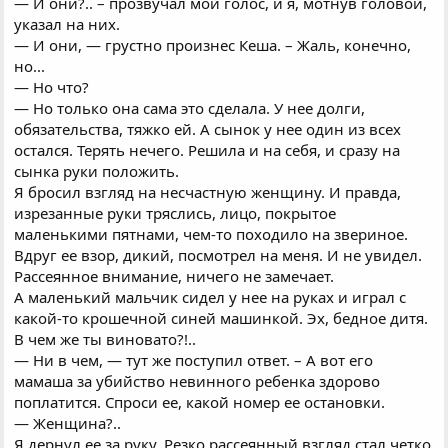
— И они?.. – прозвучал мой голос, и я, мотнув головой,
указал на них.
— И они, — грустно произнес Кеша. – Жаль, конечно,
но...
— Но что?
— Но только она сама это сделала. У нее долги,
обязательства, тяжко ей. А сынок у нее один из всех
остался. Терять нечего. Решила и на себя, и сразу на
сынка руки положить.
Я бросил взгляд на несчастную женщину. И правда,
изрезанные руки тряслись, лицо, покрытое
маленькими пятнами, чем-то походило на звериное.
Вдруг ее взор, дикий, посмотрел на меня. И не увидел.
Рассеянное внимание, ничего не замечает.
А маленький мальчик сидел у нее на руках и играл с
какой-то крошечной синей машинкой. Эх, бедное дитя.
В чем же ты виновато?!..
— Ни в чем, — тут же поступил ответ. – А вот его
мамаша за убийство невинного ребенка здорово
поплатится. Спроси ее, какой номер ее остановки.
— Женщина?..
Я дернул ее за руку. Резко рассеянный взгляд стал четко