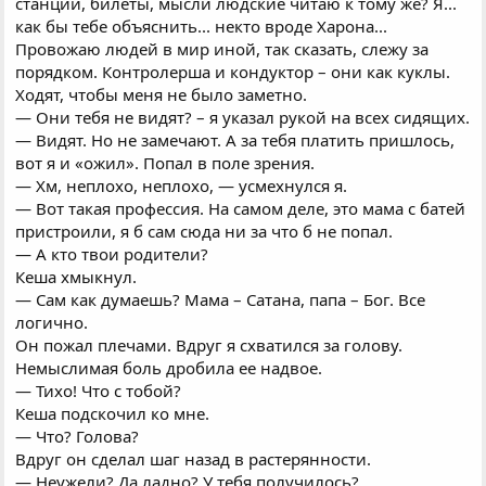
станции, билеты, мысли людские читаю к тому же? Я...
как бы тебе объяснить... некто вроде Харона...
Провожаю людей в мир иной, так сказать, слежу за
порядком. Контролерша и кондуктор – они как куклы.
Ходят, чтобы меня не было заметно.
— Они тебя не видят? – я указал рукой на всех сидящих.
— Видят. Но не замечают. А за тебя платить пришлось,
вот я и «ожил». Попал в поле зрения.
— Хм, неплохо, неплохо, — усмехнулся я.
— Вот такая профессия. На самом деле, это мама с батей
пристроили, я б сам сюда ни за что б не попал.
— А кто твои родители?
Кеша хмыкнул.
— Сам как думаешь? Мама – Сатана, папа – Бог. Все
логично.
Он пожал плечами. Вдруг я схватился за голову.
Немыслимая боль дробила ее надвое.
— Тихо! Что с тобой?
Кеша подскочил ко мне.
— Что? Голова?
Вдруг он сделал шаг назад в растерянности.
— Неужели? Да ладно? У тебя получилось?