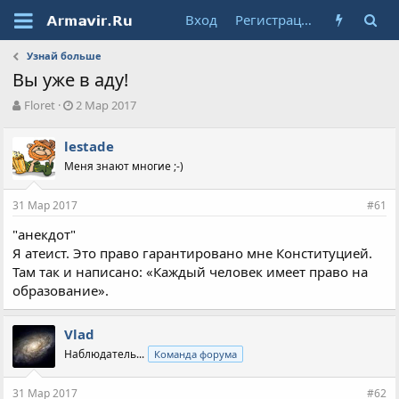
Вход
Регистрация
Узнай больше
Вы уже в аду!
А
Д
Floret
2 Мар 2017
в
а
т
т
lestade
о
а
Меня знают многие ;-)
р
н
т
а
е
ч
31 Мар 2017
#61
м
а
ы
л
"анекдот"
а
Я атеист. Это право гарантировано мне Конституцией.
Там так и написано: «Каждый человек имеет право на
образование».
Vlad
Наблюдатель...
Команда форума
31 Мар 2017
#62