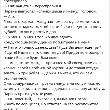
последовало.
— Пятнадцать? – переспросил я.
Парень выпустил колечко дыма и кивнул головой.
— Ага.
Я полез в карман. Нащупав там всего две монетки, я
искренне надеялся, чтобы они были по десять и пять
рублей, но увы: десять и два.
— У меня... у меня только двенадцать.
Кондукторша возмущенно посмотрела на меня.
— Как это только двенадцать? Куда Вы дели еще три?
Ищите! Ищите, а то билет не дам! Придет контролер и
ссадит Вас, не будет Вам покоя!..
— Тише, тише, мать, — произнес мой сосед, залезая в
карман своей необъятной куртки и доставая оттуда
заветных три рубля. – Держи. Считай, что он сам
расплатился.
Она, сощурившись, грозно глянула на попутчика, но
затем успокоилась и пошла дальше по салону автобуса.
Парень протянул мне руку.
— Иннокентий, — сказал он, шмыгнув носом.
Я чуть поморщился, но ответил на его рукопожатие.
— Саша.