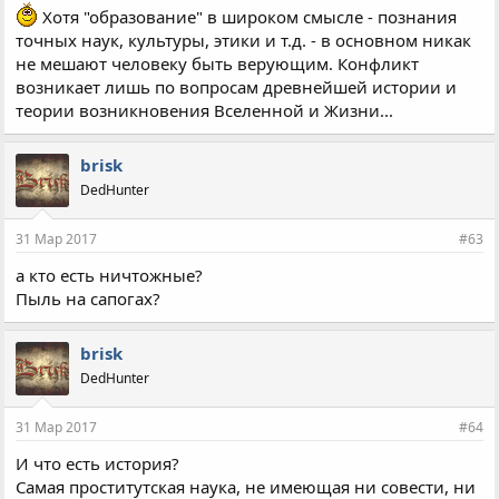
Хотя "образование" в широком смысле - познания
точных наук, культуры, этики и т.д. - в основном никак
не мешают человеку быть верующим. Конфликт
возникает лишь по вопросам древнейшей истории и
теории возникновения Вселенной и Жизни...
brisk
DedHunter
31 Мар 2017
#63
а кто есть ничтожные?
Пыль на сапогах?
brisk
DedHunter
31 Мар 2017
#64
И что есть история?
Самая проститутская наука, не имеющая ни совести, ни